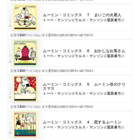
ムーミン・コミックス ７ まいごの火星人
シリーズ・全集
トーベ・ヤンソン
ラルス・ヤンソン
冨原眞弓
著
著
訳
定価:
1,540
円
（10％税込）
Ｂ５変判
88
頁
2001/01/18
978-4-480-77047-9
ムーミン・コミックス ６ おかしなお客さん
シリーズ・全集
トーベ・ヤンソン
ラルス・ヤンソン
冨原眞弓
著
著
訳
定価:
1,540
円
（10％税込）
Ｂ５変判
88
頁
2000/12/19
978-4-480-77046-2
ムーミン・コミックス ５ ムーミン谷のクリ
シリーズ・全集
スマス
トーベ・ヤンソン
ラルス・ヤンソン
冨原眞弓
著
著
訳
定価:
1,540
円
（10％税込）
Ｂ５変判
96
頁
2000/11/21
978-4-480-77045-5
ムーミン・コミックス ４ 恋するムーミン
シリーズ・全集
トーベ・ヤンソン
ラルス・ヤンソン
冨原眞弓
著
著
訳