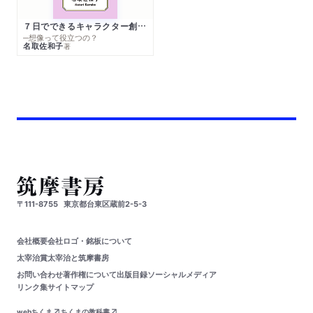
７日でできるキャラクター創作入門
─想像って役立つの？
名取佐和子
著
〒111-8755
東京都台東区蔵前2-5-3
会社概要
会社ロゴ・銘板について
太宰治賞
太宰治と筑摩書房
お問い合わせ
著作権について
出版目録
ソーシャルメディア
リンク集
サイトマップ
webちくま
ちくまの教科書