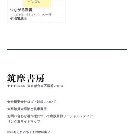
つながる読書
─１０代に推したいこの一冊
小池陽慈
編
〒111-8755
東京都台東区蔵前2-5-3
会社概要
会社ロゴ・銘板について
太宰治賞
太宰治と筑摩書房
お問い合わせ
著作権について
出版目録
ソーシャルメディア
リンク集
サイトマップ
webちくま
ちくまの教科書