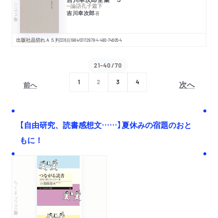
シリーズ・全集
─論語孔子篇下
吉川幸次郎
著
出版社品切れ
Ａ５判
336
頁
1984/07/12
978-4-480-74605-4
21-40/70
次へ
1
2
3
4
前へ
【自由研究、読書感想文……】夏休みの宿題のおと
もに！
ちくまプリマー新書