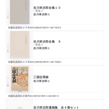
吉川幸次郎全集１０
シリーズ・全集
─唐篇３
吉川幸次郎
著
出版社品切れ
Ａ５判
488
頁
1998/07/20
978-4-480-74610-8
吉川幸次郎全集 ９
シリーズ・全集
─唐篇２
吉川幸次郎
著
出版社品切れ
Ａ５判
490
頁
1998/06/20
978-4-480-74609-2
三国志実録
ちくま学芸文庫
吉川幸次郎
著
出版社品切れ
文庫判
0
頁
1997/03/10
978-4-480-08331-9
吉川幸次郎遺稿集 全４冊セット