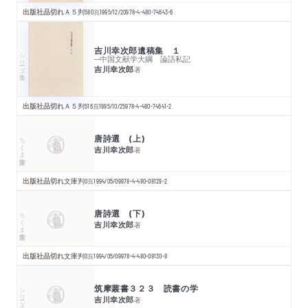
出版社品切れ
Ａ５判
580
頁
1995/12/20
978-4-480-74643-6
吉川幸次郎遺稿集 １
シリーズ・全集
─中国文献学大綱 論語私記
吉川幸次郎
著
出版社品切れ
Ａ５判
516
頁
1995/10/25
978-4-480-74641-2
唐詩選 (上)
ちくま学芸文庫
吉川幸次郎
著
出版社品切れ
文庫判
0
頁
1994/05/09
978-4-480-08129-2
唐詩選 (下)
ちくま学芸文庫
吉川幸次郎
著
出版社品切れ
文庫判
0
頁
1994/05/09
978-4-480-08130-8
筑摩叢書３２３ 読書の学
シリーズ・全集
吉川幸次郎
著