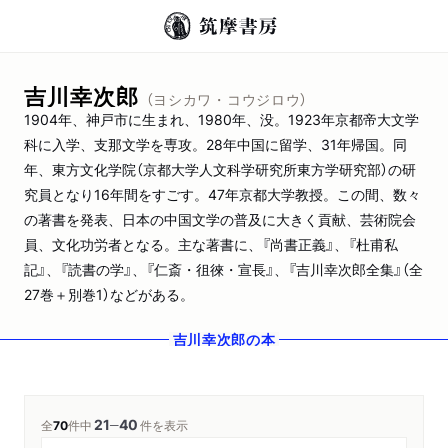
吉川幸次郎
（ヨシカワ・コウジロウ）
1904年、神戸市に生まれ、1980年、没。1923年京都帝大文学
科に入学、支那文学を専攻。28年中国に留学、31年帰国。同
年、東方文化学院（京都大学人文科学研究所東方学研究部）の研
究員となり16年間をすごす。47年京都大学教授。この間、数々
の著書を発表、日本の中国文学の普及に大きく貢献、芸術院会
員、文化功労者となる。主な著書に、『尚書正義』、『杜甫私
記』、『読書の学』、『仁斎・徂徠・宣長』、『吉川幸次郎全集』（全
27巻＋別巻1）などがある。
吉川幸次郎
の本
21
40
─
全
70
件中
件を表示