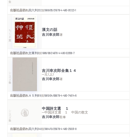
出版社品切れ
四六判
332
頁
1988/05/31
978-4-480-01323-1
漢文の話
ちくま文庫
吉川幸次郎
著
出版社品切れ
文庫判
0
頁
1986/06/24
978-4-480-02056-7
吉川幸次郎全集１４
シリーズ・全集
─元（上）
吉川幸次郎
著
出版社品切れ
Ａ５判
618
頁
1985/04/09
978-4-480-74614-6
中国詩文選 １
シリーズ・全集
─中国詩文選 １ 中国の散文
吉川幸次郎
監修
出版社品切れ
四六判
248
頁
1984/10/25
978-4-480-25001-8