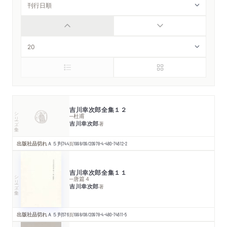
吉川幸次郎全集１２
シリーズ・全集
─杜甫
吉川幸次郎
著
出版社品切れ
Ａ５判
744
頁
1998/09/20
978-4-480-74612-2
吉川幸次郎全集１１
シリーズ・全集
─唐篇４
吉川幸次郎
著
出版社品切れ
Ａ５判
576
頁
1998/08/20
978-4-480-74611-5