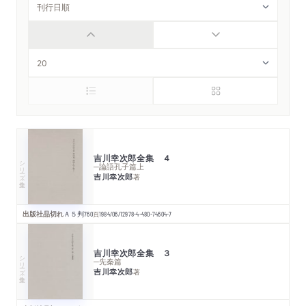
吉川幸次郎全集 ４
シリーズ・全集
─論語孔子篇上
吉川幸次郎
著
出版社品切れ
Ａ５判
760
頁
1984/06/12
978-4-480-74604-7
吉川幸次郎全集 ３
シリーズ・全集
─先秦篇
吉川幸次郎
著