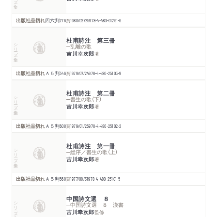
出版社品切れ
四六判
276
頁
1980/02/25
978-4-480-01261-6
杜甫詩注 第三冊
シリーズ・全集
─乱離の歌
吉川幸次郎
著
出版社品切れ
Ａ５判
346
頁
1979/07/24
978-4-480-25103-9
杜甫詩注 第二冊
シリーズ・全集
─書生の歌（下）
吉川幸次郎
著
出版社品切れ
Ａ５判
608
頁
1979/01/25
978-4-480-25102-2
杜甫詩注 第一冊
シリーズ・全集
─総序／書生の歌（上）
吉川幸次郎
著
出版社品切れ
Ａ５判
568
頁
1977/08/31
978-4-480-25101-5
中国詩文選 ８
シリーズ・全集
─中国詩文選 ８ 漢書
吉川幸次郎
監修