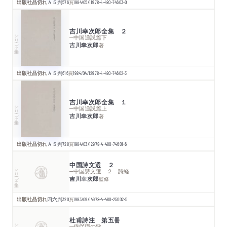
出版社品切れ
Ａ５判
576
頁
1984/05/11
978-4-480-74603-0
吉川幸次郎全集 ２
シリーズ・全集
─中国通説篇下
吉川幸次郎
著
出版社品切れ
Ａ５判
616
頁
1984/04/12
978-4-480-74602-3
吉川幸次郎全集 １
シリーズ・全集
─中国通説篇上
吉川幸次郎
著
出版社品切れ
Ａ５判
728
頁
1984/03/12
978-4-480-74601-6
中国詩文選 ２
シリーズ・全集
─中国詩文選 ２ 詩経
吉川幸次郎
監修
出版社品切れ
四六判
320
頁
1983/09/14
978-4-480-25002-5
杜甫詩注 第五冊
シリーズ・全集
─侍従職の歌