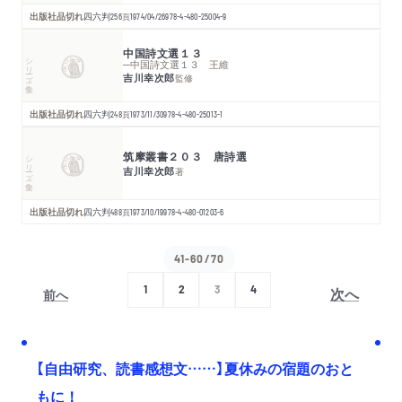
出版社品切れ
四六判
256
頁
1974/04/26
978-4-480-25004-9
中国詩文選１３
シリーズ・全集
─中国詩文選１３ 王維
吉川幸次郎
監修
出版社品切れ
四六判
248
頁
1973/11/30
978-4-480-25013-1
筑摩叢書２０３ 唐詩選
シリーズ・全集
吉川幸次郎
著
出版社品切れ
四六判
488
頁
1973/10/19
978-4-480-01203-6
41-60/70
次へ
1
2
3
4
前へ
【自由研究、読書感想文……】夏休みの宿題のおと
もに！