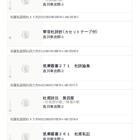
吉川幸次郎
著
出版社品切れ
Ａ５判
320
頁
1983/06/20
978-4-480-25105-3
華音杜詩抄（カセットテープ付）
吉川幸次郎
著
出版社品切れ
四六判
312
頁
1981/04/08
978-4-480-83555-0
筑摩叢書２７１ 杜詩論集
シリーズ・全集
吉川幸次郎
著
出版社品切れ
四六判
440
頁
1980/12/18
978-4-480-01271-5
杜甫詩注 第四冊
シリーズ・全集
─行在所の歌／帰省の歌
吉川幸次郎
著
出版社品切れ
Ａ５判
400
頁
1980/07/10
978-4-480-25104-6
筑摩叢書２６１ 杜甫私記
シリーズ・全集
吉川幸次郎
著