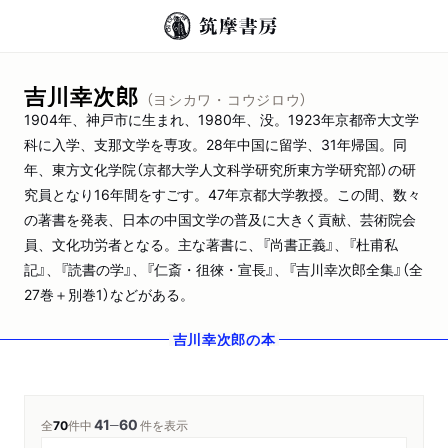
吉川幸次郎
（ヨシカワ・コウジロウ）
1904年、神戸市に生まれ、1980年、没。1923年京都帝大文学
科に入学、支那文学を専攻。28年中国に留学、31年帰国。同
年、東方文化学院（京都大学人文科学研究所東方学研究部）の研
究員となり16年間をすごす。47年京都大学教授。この間、数々
の著書を発表、日本の中国文学の普及に大きく貢献、芸術院会
員、文化功労者となる。主な著書に、『尚書正義』、『杜甫私
記』、『読書の学』、『仁斎・徂徠・宣長』、『吉川幸次郎全集』（全
27巻＋別巻1）などがある。
吉川幸次郎
の本
41
60
─
全
70
件中
件を表示