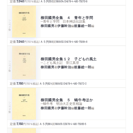
定価:
7,040
円
（10％税込）
Ａ５判
550
頁
1998/04/24
978-4-480-75070-9
柳田國男全集 ４ 青年と学問
シリーズ・全集
─青年と学問 日本神話伝説集
柳田國男
伊藤幹治
後藤総一郎
著
編
編
定価:
7,040
円
（10％税込）
Ａ５判
568
頁
1998/03/24
978-4-480-75064-8
柳田國男全集１２ 子どもの風土
シリーズ・全集
─こども風土記 菅江真澄
柳田國男
伊藤幹治
後藤総一郎
著
編
編
定価:
7,150
円
（10％税込）
Ａ５判
624
頁
1998/02/24
978-4-480-75072-3
柳田國男全集 ５ 蝸牛考ほか
シリーズ・全集
─蝸牛考 明治大正史世相論
柳田國男
伊藤幹治
後藤総一郎
著
編
編
定価:
7,150
円
（10％税込）
Ａ５判
664
頁
1998/01/23
978-4-480-75065-5