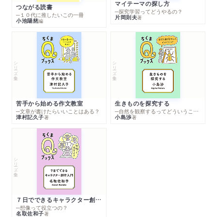
マイテーマの探し方
つながる読書
─探究学習ってどうやるの？
─１０代に推したいこの一冊
片岡則夫
著
小池陽慈
編
シリーズ・全集
シリーズ・全集
苦手から始める作文教室
生きものを探究する
─文章が書けたらいいことはある？
─自然を観察するってどういうこと？
津村記久子
小島渉
著
著
シリーズ・全集
７日でできるキャラクター創作入門
─想像って役立つの？
名取佐和子
著