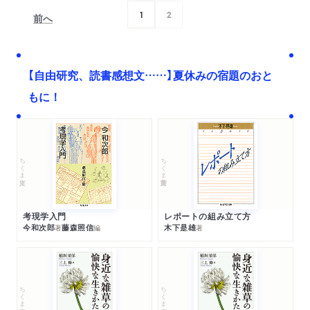
1
2
前へ
次へ
【自由研究、読書感想文……】夏休みの宿題のおと
もに！
ちくま文庫
ちくま学芸文庫
考現学入門
レポートの組み立て方
今和次郎
藤森照信
木下是雄
著
編
著
ちくま文庫
ちくま文庫