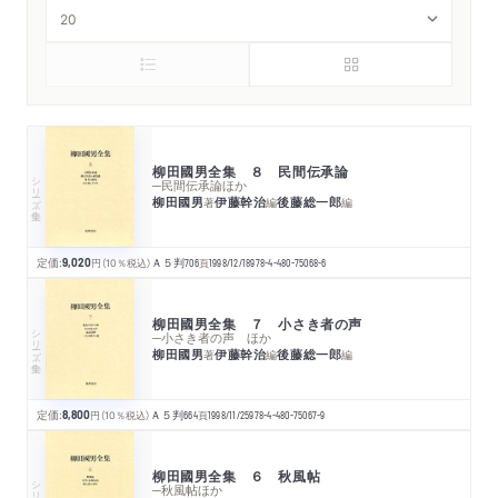
柳田國男全集 ８ 民間伝承論
シリーズ・全集
─民間伝承論ほか
柳田國男
伊藤幹治
後藤総一郎
著
編
編
定価:
9,020
円
（10％税込）
Ａ５判
706
頁
1998/12/18
978-4-480-75068-6
柳田國男全集 ７ 小さき者の声
シリーズ・全集
─小さき者の声 ほか
柳田國男
伊藤幹治
後藤総一郎
著
編
編
定価:
8,800
円
（10％税込）
Ａ５判
664
頁
1998/11/25
978-4-480-75067-9
柳田國男全集 ６ 秋風帖
シリーズ・全集
─秋風帖ほか