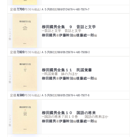
定価:
7,700
円
（10％税込）
Ａ５判
650
頁
1998/07/24
978-4-480-75074-7
柳田國男全集 ９ 昔話と文学
シリーズ・全集
─昔話と文学 昔話と文学
柳田國男
伊藤幹治
後藤総一郎
著
編
編
定価:
7,920
円
（10％税込）
Ａ５判
692
頁
1998/06/25
978-4-480-75069-3
柳田國男全集１１ 民謡覚書
シリーズ・全集
─民謡覚書 妹の力ほか
柳田國男
伊藤幹治
後藤総一郎
著
編
編
定価:
8,580
円
（10％税込）
Ａ５判
592
頁
1998/05/25
978-4-480-75071-6
柳田國男全集１０ 国語の将来
シリーズ・全集
─国語の将来７回１０巻 国語の将来ほか
柳田國男
伊藤幹治
後藤総一郎
著
編
編