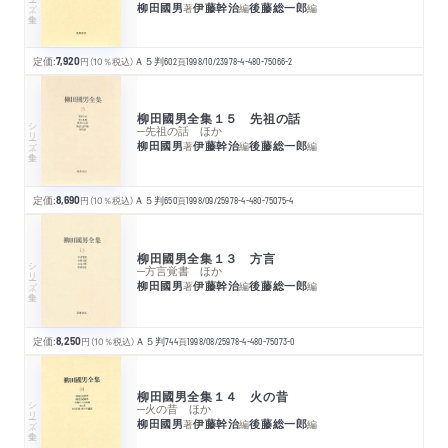
柳田國男
伊藤幹治
後藤総一郎
著
編
編
定価:
7,920
円
（10％税込）
Ａ５判
602
頁
1998/10/23
978-4-480-75066-2
柳田國男全集１５ 先祖の話
シリーズ・全集
─先祖の話 ほか
柳田國男
伊藤幹治
後藤総一郎
著
編
編
定価:
8,690
円
（10％税込）
Ａ５判
650
頁
1998/09/25
978-4-480-75075-4
柳田國男全集１３ 方言
シリーズ・全集
─方言覚書 ほか
柳田國男
伊藤幹治
後藤総一郎
著
編
編
定価:
8,250
円
（10％税込）
Ａ５判
744
頁
1998/08/25
978-4-480-75073-0
柳田國男全集１４ 火の昔
シリーズ・全集
─火の昔 ほか
柳田國男
伊藤幹治
後藤総一郎
著
編
編