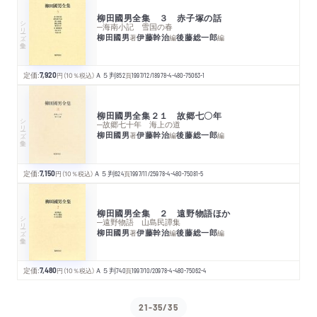
柳田國男全集 ３ 赤子塚の話
シリーズ・全集
─海南小記 雪国の春
柳田國男
伊藤幹治
後藤総一郎
著
編
編
定価:
7,920
円
（10％税込）
Ａ５判
852
頁
1997/12/18
978-4-480-75063-1
柳田國男全集２１ 故郷七〇年
シリーズ・全集
─故郷七十年 海上の道
柳田國男
伊藤幹治
後藤総一郎
著
編
編
定価:
7,150
円
（10％税込）
Ａ５判
624
頁
1997/11/25
978-4-480-75081-5
柳田國男全集 ２ 遠野物語ほか
シリーズ・全集
─遠野物語 山島民譚集
柳田國男
伊藤幹治
後藤総一郎
著
編
編
定価:
7,480
円
（10％税込）
Ａ５判
740
頁
1997/10/20
978-4-480-75062-4
21-35/35