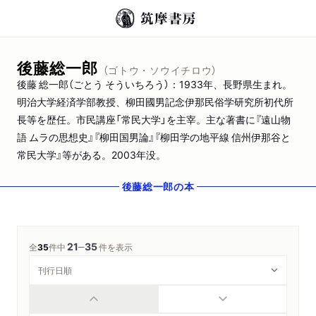
後藤総一郎
（ゴトウ・ソウイチロウ）
後藤 総一郎（ごとう そういちろう）：1933年、長野県生まれ。
明治大学経済学部教授、柳田國男記念伊那民俗学研究所初代所
長等を歴任。市民講座「常民大学」を主宰。主な著書に『遠山物
語 ムラの思想史』『柳田国男論』『柳田学の地平線 信州伊那谷と
常民大学』等がある。2003年没。
後藤総一郎
の本
21
35
─
全
35
件中
件を表示