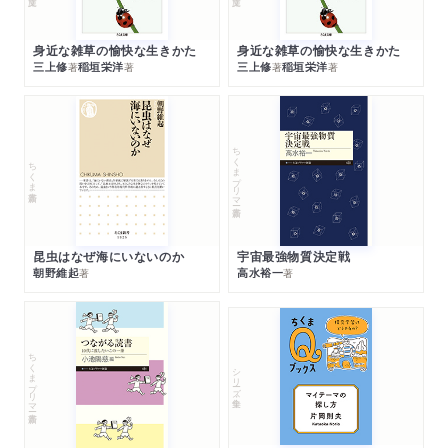
身近な雑草の愉快な生きかた
身近な雑草の愉快な生きかた
三上修
稲垣栄洋
三上修
稲垣栄洋
著
著
著
著
ちくまプリマー新書
ちくま新書
昆虫はなぜ海にいないのか
宇宙最強物質決定戦
朝野維起
高水裕一
著
著
ちくまプリマー新書
シリーズ・全集