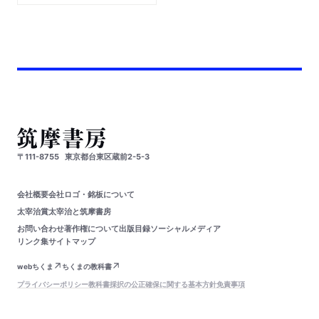
〒111-8755
東京都台東区蔵前2-5-3
会社概要
会社ロゴ・銘板について
太宰治賞
太宰治と筑摩書房
お問い合わせ
著作権について
出版目録
ソーシャルメディア
リンク集
サイトマップ
webちくま
ちくまの教科書
プライバシーポリシー
教科書採択の公正確保に関する基本方針
免責事項