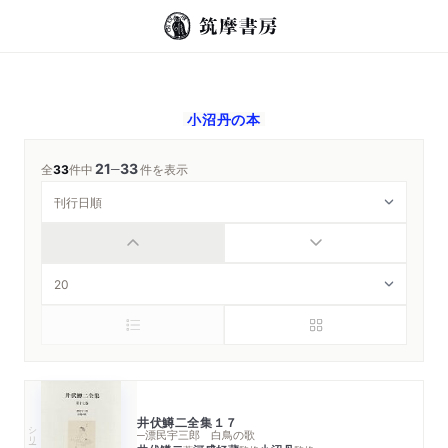
小沼丹
の本
21
33
─
全
33
件中
件を表示
井伏鱒二全集１７
シリーズ・全集
─漂民宇三郎 白鳥の歌