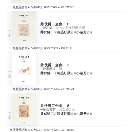
出版社品切れ
Ａ５判
608
頁
1997/07/25
978-4-480-70339-2
井伏鱒二全集 ６
シリーズ・全集
─雛肋集 ジョン万次郎漂流記
井伏鱒二
河盛好蔵
小沼丹
著
監修
監修
出版社品切れ
Ａ５判
696
頁
1997/06/20
978-4-480-70336-1
井伏鱒二全集 ３
シリーズ・全集
─仕事部屋 川
井伏鱒二
河盛好蔵
小沼丹
著
監修
監修
出版社品切れ
Ａ５判
688
頁
1997/05/21
978-4-480-70333-0
井伏鱒二全集 ８
シリーズ・全集
─多甚古村 おこまさん
井伏鱒二
河盛好蔵
小沼丹
著
監修
監修
出版社品切れ
Ａ５判
632
頁
1997/04/21
978-4-480-70338-5