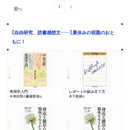
1
2
前へ
次へ
【自由研究、読書感想文……】夏休みの宿題のおと
もに！
ちくま文庫
ちくま学芸文庫
考現学入門
レポートの組み立て方
今和次郎
藤森照信
木下是雄
著
編
著
ちくま文庫
ちくま文庫