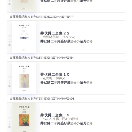
井伏鱒二
河盛好蔵
小沼丹
著
監修
監修
出版社品切れ
Ａ５判
624
頁
1997/10/23
978-4-480-70347-7
井伏鱒二全集２２
シリーズ・全集
─武州鉢形城 コタツ花
井伏鱒二
河盛好蔵
小沼丹
著
監修
監修
出版社品切れ
Ａ５判
628
頁
1997/09/25
978-4-480-70352-1
井伏鱒二全集１０
シリーズ・全集
─花の町 御神火
井伏鱒二
河盛好蔵
小沼丹
著
監修
監修
出版社品切れ
Ａ５判
672
頁
1997/08/20
978-4-480-70340-8
井伏鱒二全集 ９
シリーズ・全集
─へんろう宿 円心の行状
井伏鱒二
河盛好蔵
小沼丹
著
監修
監修