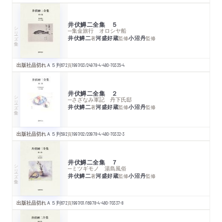
井伏鱒二全集 ５
シリーズ・全集
─集金旅行 オロシヤ船
井伏鱒二
河盛好蔵
小沼丹
著
監修
監修
出版社品切れ
Ａ５判
672
頁
1997/03/24
978-4-480-70335-4
井伏鱒二全集 ２
シリーズ・全集
─さざなみ軍記 丹下氏邸
井伏鱒二
河盛好蔵
小沼丹
著
監修
監修
出版社品切れ
Ａ５判
592
頁
1997/02/20
978-4-480-70332-3
井伏鱒二全集 ７
シリーズ・全集
─ミツギモノ 湯島風俗
井伏鱒二
河盛好蔵
小沼丹
著
監修
監修
出版社品切れ
Ａ５判
672
頁
1997/01/16
978-4-480-70337-8