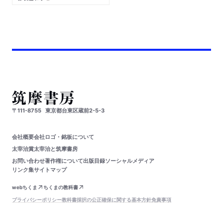
〒111-8755
東京都台東区蔵前2-5-3
会社概要
会社ロゴ・銘板について
太宰治賞
太宰治と筑摩書房
お問い合わせ
著作権について
出版目録
ソーシャルメディア
リンク集
サイトマップ
webちくま
ちくまの教科書
プライバシーポリシー
教科書採択の公正確保に関する基本方針
免責事項