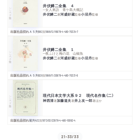
井伏鱒二全集 ４
シリーズ・全集
─女人来訪 青ケ島大概記
井伏鱒二
河盛好蔵
小沼丹
著
監修
監修
出版社品切れ
Ａ５判
682
頁
1996/12/16
978-4-480-70334-7
井伏鱒二全集 １
シリーズ・全集
─夜ふけと梅の花 山椒魚
井伏鱒二
河盛好蔵
小沼丹
著
監修
監修
出版社品切れ
Ａ５判
628
頁
1996/11/20
978-4-480-70331-6
現代日本文学大系９２ 現代名作集（二）
シリーズ・全集
神西清
加藤道夫
井上友一郎
著
著
著
ほか
出版社品切れ
菊判
432
頁
1973/03/23
978-4-480-10092-4
21-33/33