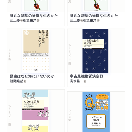
身近な雑草の愉快な生きかた
身近な雑草の愉快な生きかた
三上修
稲垣栄洋
三上修
稲垣栄洋
著
著
著
著
ちくまプリマー新書
ちくま新書
昆虫はなぜ海にいないのか
宇宙最強物質決定戦
朝野維起
高水裕一
著
著
ちくまプリマー新書
シリーズ・全集