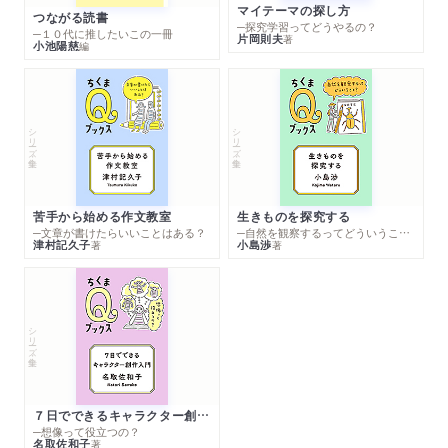
マイテーマの探し方
つながる読書
─探究学習ってどうやるの？
─１０代に推したいこの一冊
片岡則夫
著
小池陽慈
編
シリーズ・全集
シリーズ・全集
苦手から始める作文教室
生きものを探究する
─文章が書けたらいいことはある？
─自然を観察するってどういうこと？
津村記久子
小島渉
著
著
シリーズ・全集
７日でできるキャラクター創作入門
─想像って役立つの？
名取佐和子
著