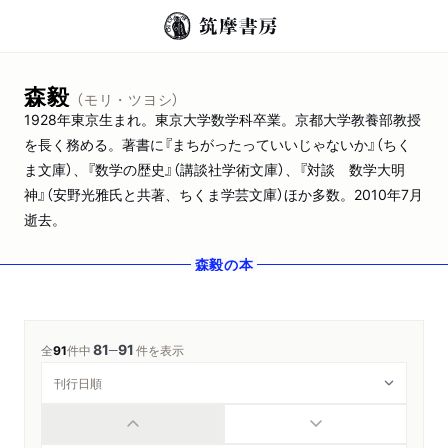
森毅
（モリ・ツヨシ）
1928年東京生まれ。東京大学数学科卒業。京都大学教養部教授
を長く務める。著書に『まちがったっていいじゃないか』（ちく
ま文庫）、『数学の歴史』（講談社学術文庫）、『対談 数学大明
神』（安野光雅氏と共著、ちくま学芸文庫）ほか多数。2010年7月
逝去。
森毅
の本
81
91
─
全
91
件中
件を表示