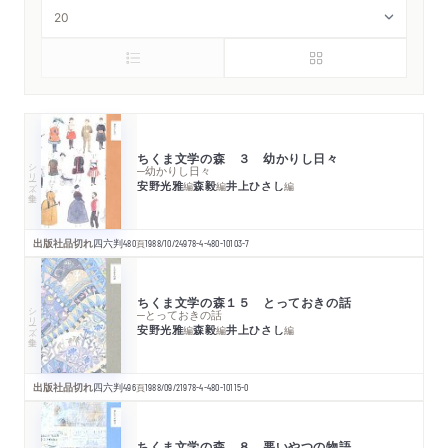
ちくま文学の森 ３ 幼かりし日々
シリーズ・全集
─幼かりし日々
安野光雅
森毅
井上ひさし
編
編
編
出版社品切れ
四六判
480
頁
1988/10/24
978-4-480-10103-7
ちくま文学の森１５ とっておきの話
シリーズ・全集
─とっておきの話
安野光雅
森毅
井上ひさし
編
編
編
出版社品切れ
四六判
496
頁
1988/09/21
978-4-480-10115-0
ちくま文学の森 ８ 悪いやつの物語