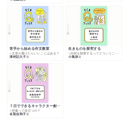
シリーズ・全集
シリーズ・全集
苦手から始める作文教室
生きものを探究する
─文章が書けたらいいことはある？
─自然を観察するってどういうこと？
津村記久子
小島渉
著
著
シリーズ・全集
７日でできるキャラクター創作入門
─想像って役立つの？
名取佐和子
著