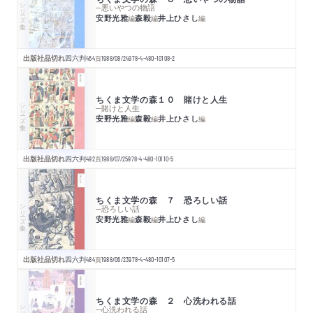
シリーズ・全集
─悪いやつの物語
安野光雅
森毅
井上ひさし
編
編
編
出版社品切れ
四六判
464
頁
1988/08/24
978-4-480-10108-2
ちくま文学の森１０ 賭けと人生
シリーズ・全集
─賭けと人生
安野光雅
森毅
井上ひさし
編
編
編
出版社品切れ
四六判
492
頁
1988/07/25
978-4-480-10110-5
ちくま文学の森 ７ 恐ろしい話
シリーズ・全集
─恐ろしい話
安野光雅
森毅
井上ひさし
編
編
編
出版社品切れ
四六判
484
頁
1988/06/23
978-4-480-10107-5
ちくま文学の森 ２ 心洗われる話
シリーズ・全集
─心洗われる話