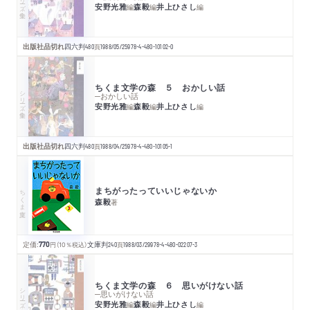
安野光雅
森毅
井上ひさし
編
編
編
出版社品切れ
四六判
480
頁
1988/05/25
978-4-480-10102-0
ちくま文学の森 ５ おかしい話
シリーズ・全集
─おかしい話
安野光雅
森毅
井上ひさし
編
編
編
出版社品切れ
四六判
480
頁
1988/04/25
978-4-480-10105-1
まちがったっていいじゃないか
ちくま文庫
森毅
著
定価:
770
円
（10％税込）
文庫判
240
頁
1988/03/29
978-4-480-02207-3
ちくま文学の森 ６ 思いがけない話
シリーズ・全集
─思いがけない話
安野光雅
森毅
井上ひさし
編
編
編