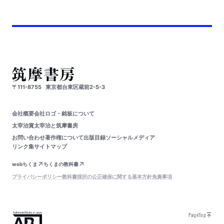
〒111-8755
東京都台東区蔵前2-5-3
会社概要
会社ロゴ・銘板について
太宰治賞
太宰治と筑摩書房
お問い合わせ
著作権について
出版目録
ソーシャルメディア
リンク集
サイトマップ
webちくま
ちくまの教科書
プライバシーポリシー
教科書採択の公正確保に関する基本方針
免責事項
PageTop