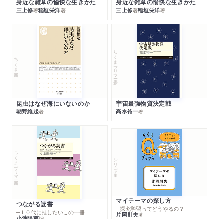
身近な雑草の愉快な生きかた
身近な雑草の愉快な生きかた
三上修
稲垣栄洋
三上修
稲垣栄洋
著
著
著
著
ちくまプリマー新書
ちくま新書
昆虫はなぜ海にいないのか
宇宙最強物質決定戦
朝野維起
高水裕一
著
著
ちくまプリマー新書
シリーズ・全集
マイテーマの探し方
つながる読書
─探究学習ってどうやるの？
─１０代に推したいこの一冊
片岡則夫
著
小池陽慈
編