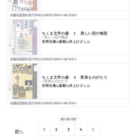
出版社品切れ
四六判
480
頁
1988/03/25
978-4-480-10106-8
ちくま文学の森 １ 美しい恋の物語
シリーズ・全集
─美しい恋の物語
安野光雅
森毅
井上ひさし
編
編
編
出版社品切れ
四六判
472
頁
1988/02/29
978-4-480-10101-3
ちくま文学の森 ４ 変身ものがたり
シリーズ・全集
─変身ものがたり
安野光雅
森毅
井上ひさし
編
編
編
出版社品切れ
四六判
504
頁
1988/02/29
978-4-480-10104-4
81-91/91
1
2
3
4
5
前へ
次へ