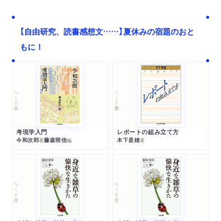
【自由研究、読書感想文……】夏休みの宿題のおと
もに！
ちくま文庫
ちくま学芸文庫
考現学入門
レポートの組み立て方
今和次郎
藤森照信
木下是雄
著
編
著
ちくま文庫
ちくま文庫