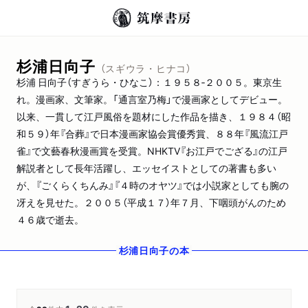
杉浦日向子
（スギウラ・ヒナコ）
杉浦 日向子（すぎうら・ひなこ）：１９５８‐２００５。東京生
れ。漫画家、文筆家。「通言室乃梅」で漫画家としてデビュー。
以来、一貫して江戸風俗を題材にした作品を描き、１９８４（昭
和５９）年『合葬』で日本漫画家協会賞優秀賞、８８年『風流江戸
雀』で文藝春秋漫画賞を受賞。NHKTV『お江戸でござる』の江戸
解説者として長年活躍し、エッセイストとしての著書も多い
が、『ごくらくちんみ』『４時のオヤツ』では小説家としても腕の
冴えを見せた。２００５（平成１７）年７月、下咽頭がんのため
４６歳で逝去。
杉浦日向子
の本