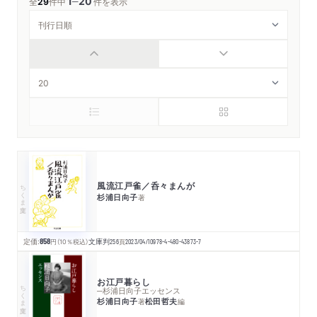
1
20
─
全
29
件中
件を表示
風流江戸雀／呑々まんが
ちくま文庫
杉浦日向子
著
定価:
858
円
（10％税込）
文庫判
256
頁
2023/04/10
978-4-480-43873-7
お江戸暮らし
ちくま文庫
─杉浦日向子エッセンス
杉浦日向子
松田哲夫
著
編