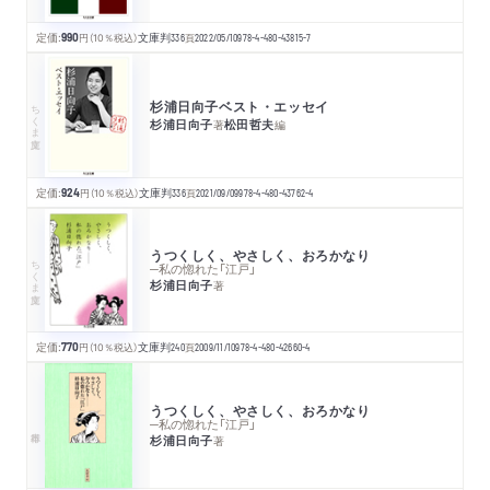
定価:
990
円
（10％税込）
文庫判
336
頁
2022/05/10
978-4-480-43815-7
杉浦日向子ベスト・エッセイ
ちくま文庫
杉浦日向子
松田哲夫
著
編
定価:
924
円
（10％税込）
文庫判
336
頁
2021/09/09
978-4-480-43762-4
うつくしく、やさしく、おろかなり
ちくま文庫
─私の惚れた「江戸」
杉浦日向子
著
定価:
770
円
（10％税込）
文庫判
240
頁
2009/11/10
978-4-480-42660-4
うつくしく、やさしく、おろかなり
─私の惚れた「江戸」
杉浦日向子
著