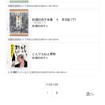
出版社品切れ
Ａ５判
360
頁
1995/10/09
978-4-480-70183-1
杉浦日向子全集 ４ 百日紅（下）
シリーズ・全集
─百日紅（下）
杉浦日向子
著
出版社品切れ
Ａ５判
352
頁
1995/10/09
978-4-480-70184-8
とんでもねえ野郎
ちくま文庫
杉浦日向子
著
定価:
682
円
（10％税込）
文庫判
208
頁
1995/07/24
978-4-480-03044-3
1-20/29
次へ
1
2