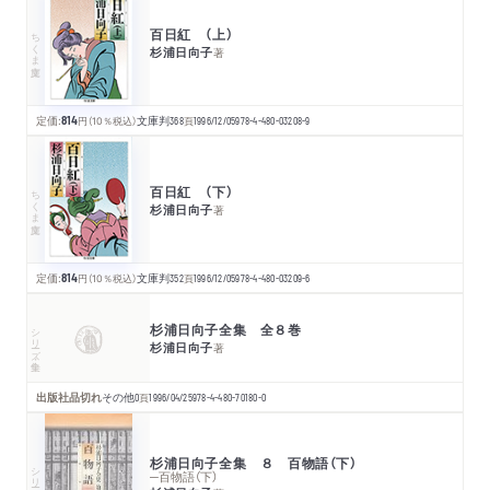
百日紅 （上）
ちくま文庫
杉浦日向子
著
定価:
814
円
（10％税込）
文庫判
368
頁
1996/12/05
978-4-480-03208-9
百日紅 （下）
ちくま文庫
杉浦日向子
著
定価:
814
円
（10％税込）
文庫判
352
頁
1996/12/05
978-4-480-03209-6
杉浦日向子全集 全８巻
シリーズ・全集
杉浦日向子
著
出版社品切れ
その他
0
頁
1996/04/25
978-4-480-70180-0
杉浦日向子全集 ８ 百物語（下）
シリーズ・全集
─百物語（下）