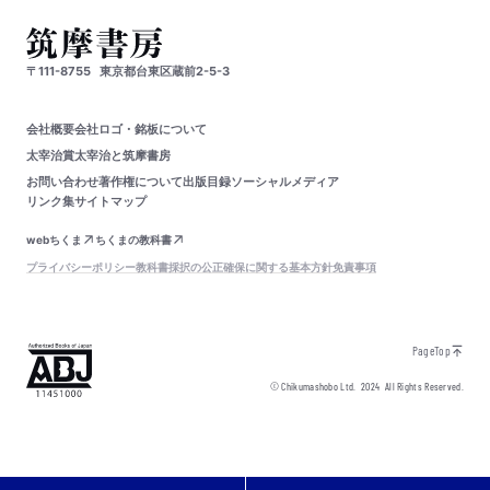
〒111-8755
東京都台東区蔵前2-5-3
会社概要
会社ロゴ・銘板について
太宰治賞
太宰治と筑摩書房
お問い合わせ
著作権について
出版目録
ソーシャルメディア
リンク集
サイトマップ
webちくま
ちくまの教科書
プライバシーポリシー
教科書採択の公正確保に関する基本方針
免責事項
PageTop
© Chikumashobo Ltd.
2024
All Rights Reserved.