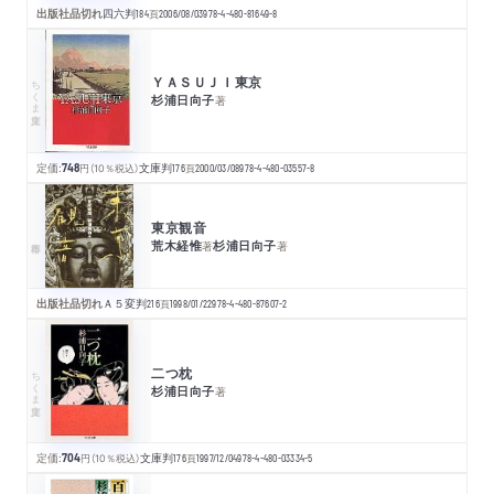
出版社品切れ
四六判
184
頁
2006/08/03
978-4-480-81649-8
ＹＡＳＵＪＩ東京
ちくま文庫
杉浦日向子
著
定価:
748
円
（10％税込）
文庫判
176
頁
2000/03/08
978-4-480-03557-8
東京観音
荒木経惟
杉浦日向子
著
著
出版社品切れ
Ａ５変判
216
頁
1998/01/22
978-4-480-87607-2
二つ枕
ちくま文庫
杉浦日向子
著
定価:
704
円
（10％税込）
文庫判
176
頁
1997/12/04
978-4-480-03334-5