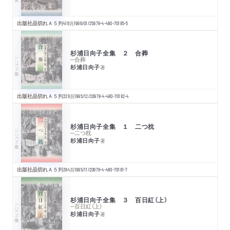
出版社品切れ
Ａ５判
416
頁
1996/01/25
978-4-480-70185-5
杉浦日向子全集 ２ 合葬
シリーズ・全集
─合葬
杉浦日向子
著
出版社品切れ
Ａ５判
328
頁
1995/12/20
978-4-480-70182-4
杉浦日向子全集 １ 二つ枕
シリーズ・全集
─二つ枕
杉浦日向子
著
出版社品切れ
Ａ５判
384
頁
1995/11/20
978-4-480-70181-7
杉浦日向子全集 ３ 百日紅（上）
シリーズ・全集
─百日紅（上）
杉浦日向子
著