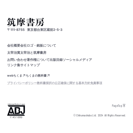
〒111-8755
東京都台東区蔵前2-5-3
会社概要
会社ロゴ・銘板について
太宰治賞
太宰治と筑摩書房
お問い合わせ
著作権について
出版目録
ソーシャルメディア
リンク集
サイトマップ
webちくま
ちくまの教科書
プライバシーポリシー
教科書採択の公正確保に関する基本方針
免責事項
PageTop
© Chikumashobo Ltd.
2024
All Rights Reserved.