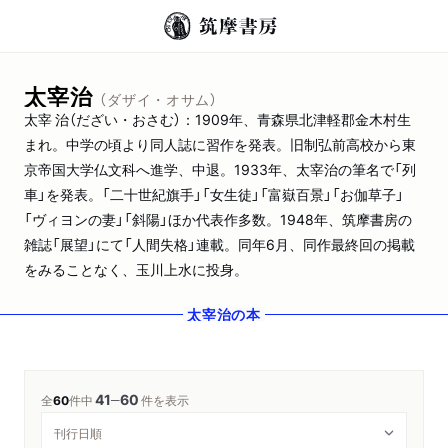
太宰治
（ダザイ・オサム）
太宰 治（だざい・おさむ）：1909年、青森県北津軽郡金木村生
まれ。中学の頃より同人誌に習作を発表。旧制弘前高校から東
京帝国大学仏文科へ進学、中退。1933年、太宰治の筆名で「列
車」を発表。「二十世紀旗手」「女生徒」「富嶽百景」「お伽草子」
「ヴィヨンの妻」「斜陽」ほか代表作多数。1948年、筑摩書房の
雑誌「展望」にて「人間失格」連載。同年6月、同作最終回の掲載
をみることなく、玉川上水に投身。
太宰治
の本
41
60
─
全
60
件中
件を表示