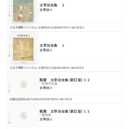
太宰治全集 ２
ちくま文庫
太宰治
著
定価:
1,100
円
（10％税込）
文庫判
464
頁
1988/09/27
978-4-480-02252-3
太宰治全集 １
ちくま文庫
太宰治
著
定価:
1,100
円
（10％税込）
文庫判
512
頁
1988/08/30
978-4-480-02251-6
類聚 太宰治全集（新訂版）１２
シリーズ・全集
─初期作品集
太宰治
著
出版社品切れ
四六判
480
頁
1979/05/23
978-4-480-71912-6
類聚 太宰治全集（新訂版）１１
シリーズ・全集
─書簡集
太宰治
著