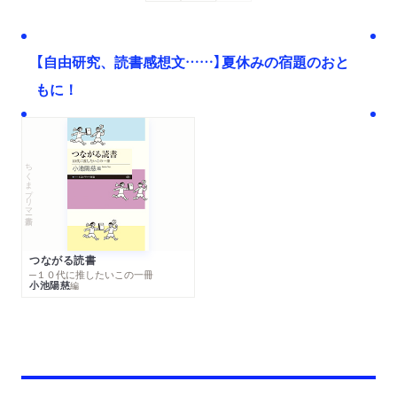
【自由研究、読書感想文……】夏休みの宿題のおと
もに！
ちくまプリマー新書
つながる読書
─１０代に推したいこの一冊
小池陽慈
編