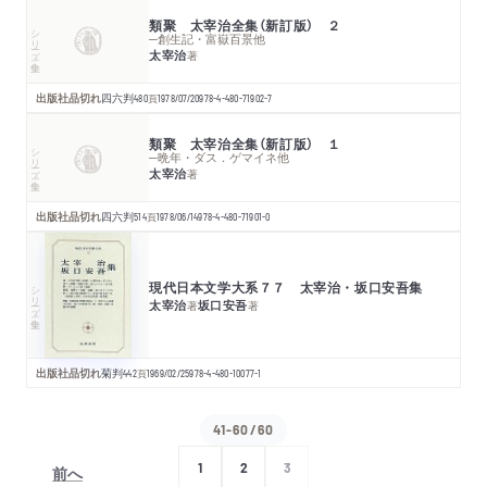
類聚 太宰治全集（新訂版） ２
シリーズ・全集
─創生記・富嶽百景他
太宰治
著
出版社品切れ
四六判
480
頁
1978/07/20
978-4-480-71902-7
類聚 太宰治全集（新訂版） １
シリーズ・全集
─晩年・ダス．ゲマイネ他
太宰治
著
出版社品切れ
四六判
514
頁
1978/06/14
978-4-480-71901-0
現代日本文学大系７７ 太宰治・坂口安吾集
シリーズ・全集
太宰治
坂口安吾
著
著
出版社品切れ
菊判
442
頁
1969/02/25
978-4-480-10077-1
41-60/60
1
2
3
前へ
次へ