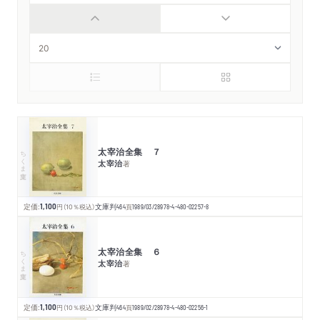
太宰治全集 ７
ちくま文庫
太宰治
著
定価:
1,100
円
（10％税込）
文庫判
464
頁
1989/03/28
978-4-480-02257-8
太宰治全集 ６
ちくま文庫
太宰治
著
定価:
1,100
円
（10％税込）
文庫判
464
頁
1989/02/28
978-4-480-02256-1