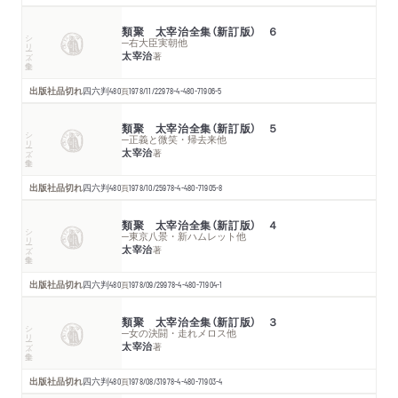
類聚 太宰治全集（新訂版） ６
シリーズ・全集
─右大臣実朝他
太宰治
著
出版社品切れ
四六判
480
頁
1978/11/22
978-4-480-71906-5
類聚 太宰治全集（新訂版） ５
シリーズ・全集
─正義と微笑・帰去来他
太宰治
著
出版社品切れ
四六判
480
頁
1978/10/25
978-4-480-71905-8
類聚 太宰治全集（新訂版） ４
シリーズ・全集
─東京八景・新ハムレット他
太宰治
著
出版社品切れ
四六判
480
頁
1978/09/29
978-4-480-71904-1
類聚 太宰治全集（新訂版） ３
シリーズ・全集
─女の決闘・走れメロス他
太宰治
著
出版社品切れ
四六判
480
頁
1978/08/31
978-4-480-71903-4