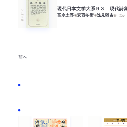
現代日本文学大系９３ 現代詩
シリーズ・全集
富永太郎
安西冬衞
逸見猶吉
著
著
著
ほか
前へ