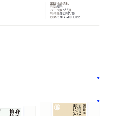
出版社品切れ
判型:
菊判
ページ数:
432
頁
刊行日:
1973/04/10
ISBN:
978-4-480-10093-1
次へ
！