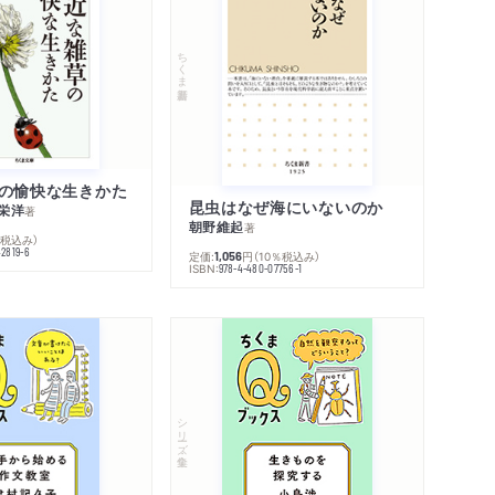
ちくま新書
の愉快な生きかた
昆虫はなぜ海にいないのか
栄洋
著
朝野維起
著
％税込み）
42819-6
定価:
円
（10％税込み）
1,056
ISBN:
978-4-480-07756-1
シリーズ・全集