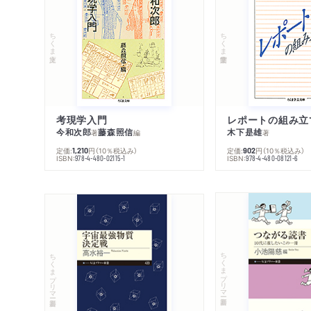
ちくま文庫
ちくま学芸文庫
考現学入門
レポートの組み立
今和次郎
藤森照信
木下是雄
著
編
著
定価:
円
（10％税込み）
定価:
円
（10％税込み）
1,210
902
ISBN:
ISBN:
978-4-480-02115-1
978-4-480-08121-6
ちくまプリマー新書
ちくまプリマー新書