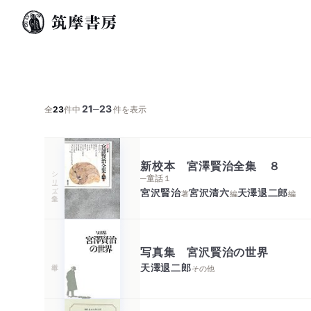
21
23
─
全
23
件中
件を表示
新校本 宮澤賢治全集 ８
シリーズ・全集
─童話１
宮沢賢治
宮沢清六
天澤退二郎
著
編
編
写真集 宮沢賢治の世界
天澤退二郎
その他