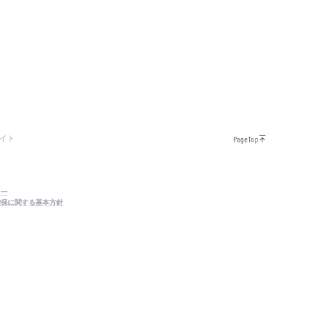
イト
PageTop
シー
確保に関する基本方針