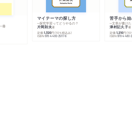
マイテーマの探し方
苦手から始
─探究学習ってどうやるの？
─文章が書けた
一冊
片岡則夫
津村記久子
著
著
定価:
円
（10％税込み）
定価:
円
（1
1,320
1,210
ISBN:
ISBN:
978-4-480-25117-6
978-4-480-2