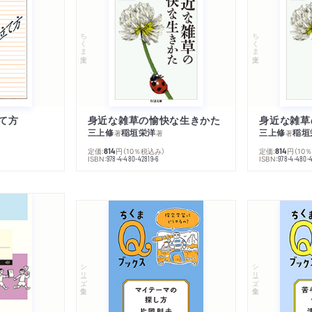
ちくま文庫
ちくま文庫
て方
身近な雑草の愉快な生きかた
身近な雑草
三上修
稲垣栄洋
三上修
稲垣
著
著
著
定価:
円
（10％税込み）
定価:
円
（10
814
814
ISBN:
ISBN:
978-4-480-42819-6
978-4-480-
シリーズ・全集
シリーズ・全集