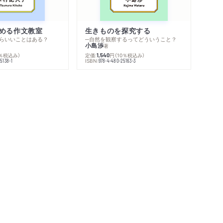
める作文教室
生きものを探究する
らいいことはある？
─自然を観察するってどういうこと？
小島渉
著
0％税込み）
定価:
円
（10％税込み）
1,540
ISBN:
5138-1
978-4-480-25163-3