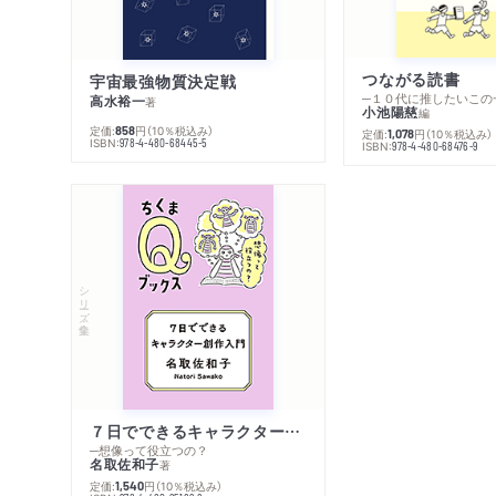
つながる読書
宇宙最強物質決定戦
─１０代に推したいこの
高水裕一
著
小池陽慈
編
定価:
円
（10％税込み）
858
定価:
円
（10％税込み）
1,078
ISBN:
978-4-480-68445-5
ISBN:
978-4-480-68476-9
シリーズ・全集
７日でできるキャラクター創作入門
─想像って役立つの？
名取佐和子
著
定価:
円
（10％税込み）
1,540