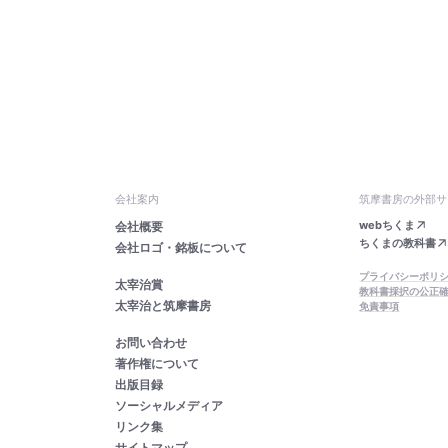
会社案内
筑摩書房の外部サ
webちくま
会社概要
ちくまの教科書
会社ロゴ・銘板について
プライバシーポリ
太宰治賞
教科書採択の公正
太宰治と筑摩書房
免責事項
お問い合わせ
著作権について
出版目録
ソーシャルメディア
リンク集
サイトマップ