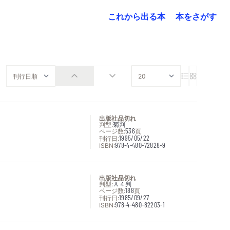
これから出る本
本をさがす
出版社品切れ
判型:
菊判
ページ数:
536
頁
刊行日:
1995/05/22
ISBN:
978-4-480-72828-9
出版社品切れ
判型:
Ａ４判
ページ数:
188
頁
刊行日:
1985/09/27
ISBN:
978-4-480-82203-1