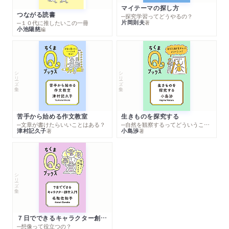
マイテーマの探し方
つながる読書
─探究学習ってどうやるの？
片岡則夫
著
─１０代に推したいこの一冊
小池陽慈
編
シリーズ・全集
シリーズ・全集
苦手から始める作文教室
生きものを探究する
─文章が書けたらいいことはある？
─自然を観察するってどういうこと？
津村記久子
小島渉
著
著
シリーズ・全集
７日でできるキャラクター創作入門
─想像って役立つの？