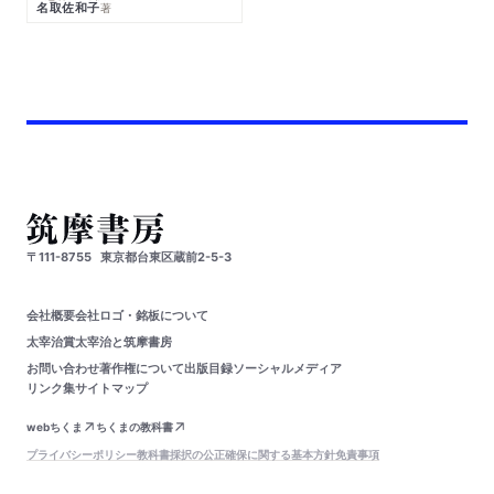
名取佐和子
著
〒111-8755
東京都台東区蔵前2-5-3
会社概要
会社ロゴ・銘板について
太宰治賞
太宰治と筑摩書房
お問い合わせ
著作権について
出版目録
ソーシャルメディア
リンク集
サイトマップ
webちくま
ちくまの教科書
プライバシーポリシー
教科書採択の公正確保に関する基本方針
免責事項