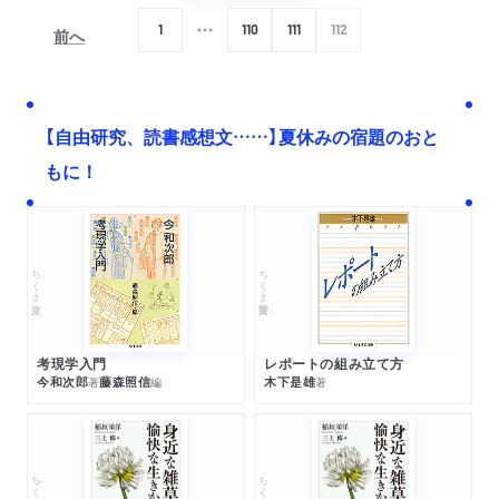
1
110
111
112
前へ
次へ
【自由研究、読書感想文……】夏休みの宿題のおと
もに！
ちくま文庫
ちくま学芸文庫
考現学入門
レポートの組み立て方
今和次郎
藤森照信
木下是雄
著
編
著
ちくま文庫
ちくま文庫