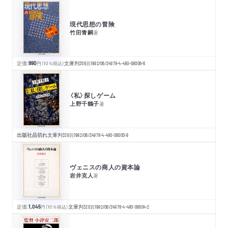
現代思想の冒険
竹田青嗣
著
定価:
990
円
（10％税込）
文庫判
256
頁
1992/06/24
978-4-480-08006-6
〈私〉探しゲーム
上野千鶴子
著
出版社品切れ
文庫判
336
頁
1992/06/24
978-4-480-08005-9
ヴェニスの商人の資本論
岩井克人
著
定価:
1,045
円
（10％税込）
文庫判
320
頁
1992/06/24
978-4-480-08004-2