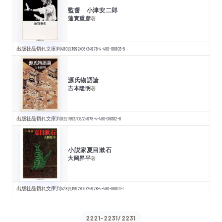
監督 小津安二郎
蓮實重彦
著
出版社品切れ
文庫判
400
頁
1992/06/24
978-4-480-08003-5
源氏物語論
吉本隆明
著
出版社品切れ
文庫判
0
頁
1992/06/24
978-4-480-08002-8
小説家夏目漱石
大岡昇平
著
出版社品切れ
文庫判
528
頁
1992/06/24
978-4-480-08001-1
2221-2231/2231