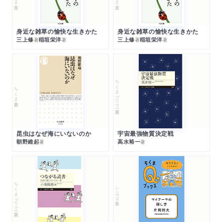
身近な雑草の愉快な生きかた
身近な雑草の愉快な生きかた
三上修
稲垣栄洋
三上修
稲垣栄洋
著
著
著
著
ちくまプリマー新書
ちくま新書
昆虫はなぜ海にいないのか
宇宙最強物質決定戦
朝野維起
高水裕一
著
著
ちくまプリマー新書
シリーズ・全集