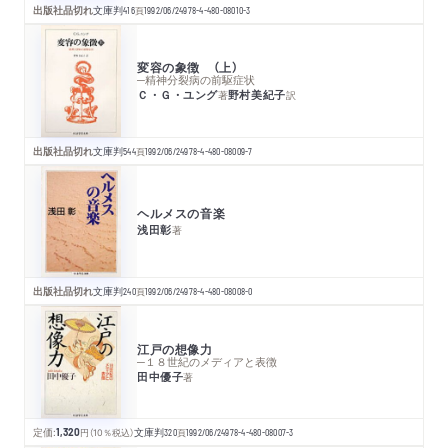
出版社品切れ
文庫判
416
頁
1992/06/24
978-4-480-08010-3
変容の象徴 （上）
─精神分裂病の前駆症状
Ｃ・Ｇ・ユング
野村美紀子
著
訳
出版社品切れ
文庫判
544
頁
1992/06/24
978-4-480-08009-7
ヘルメスの音楽
浅田彰
著
出版社品切れ
文庫判
240
頁
1992/06/24
978-4-480-08008-0
江戸の想像力
─１８世紀のメディアと表徴
田中優子
著
定価:
1,320
円
（10％税込）
文庫判
320
頁
1992/06/24
978-4-480-08007-3