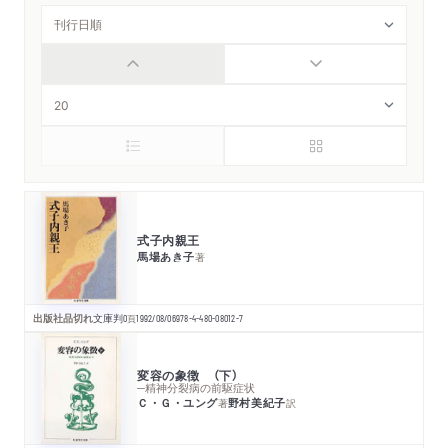
式子内親王
馬場あき子
著
出版社品切れ
文庫判
0
頁
1992/08/06
978-4-480-08012-7
変容の象徴 （下）
─精神分裂病の前駆症状
Ｃ・Ｇ・ユング
野村美紀子
著
訳