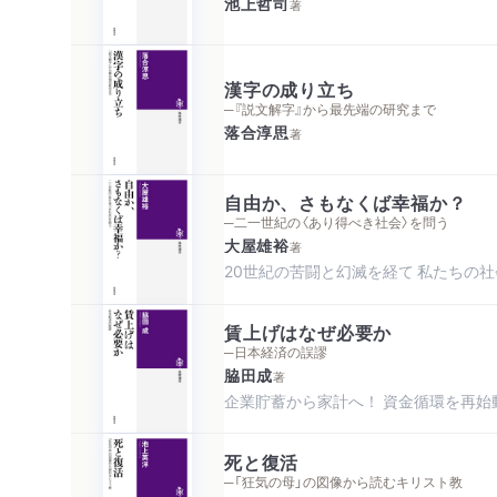
池上哲司
著
漢字の成り立ち
─『説文解字』から最先端の研究まで
落合淳思
著
自由か、さもなくば幸福か？
─二一世紀の〈あり得べき社会〉を問う
大屋雄裕
著
20世紀の苦闘と幻滅を経て 私たちの
賃上げはなぜ必要か
─日本経済の誤謬
脇田成
著
企業貯蓄から家計へ！ 資金循環を再始
死と復活
─「狂気の母」の図像から読むキリスト教