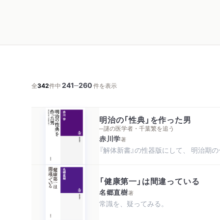
241
260
─
全
342
件中
件を表示
明治の「性典」を作った男
─謎の医学者・千葉繁を追う
赤川学
著
『解体新書』の性器版にして、 明治期の
「健康第一」は間違っている
名郷直樹
著
常識を、疑ってみる。