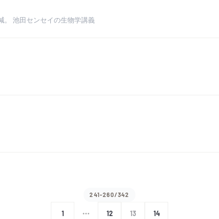
減。 池田センセイの生物学講義
241-260/342
1
12
13
14