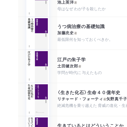
池上英洋
著
母はなぜ わが子を殺したか
うつ病治療の基礎知識
加藤忠史
著
最低限何を知っておくべきか。
江戸の朱子学
土田健次郎
著
学問が時代に 与えたもの
〈生きた化石〉生命４０億年史
リチャード・フォーティ
矢野真千
著
絶滅危機を乗り越えた 脅威の進化・生
生きているとはどういうことか