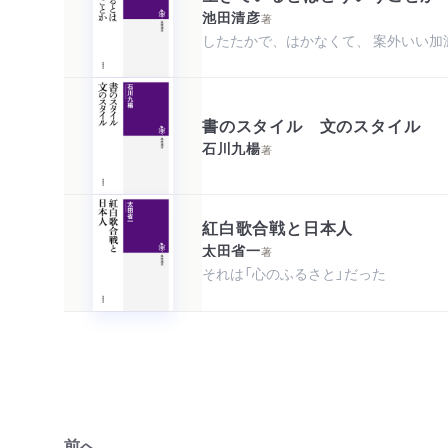
池田清彦
著
したたかで、はかなくて、 案外いい加
書のスタイル 文のスタイル
石川九楊
著
紅白歌合戦と日本人
太田省一
著
それは「心のふるさと」だった
前へ