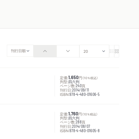
定価:
1,650
円
（10％税込）
判型:
四六判
ページ数:
240
頁
刊行日:
2014/09/11
ISBN:
978-4-480-01606-5
定価:
1,760
円
（10％税込）
判型:
四六判
ページ数:
288
頁
刊行日:
2014/08/07
ISBN:
978-4-480-01605-8