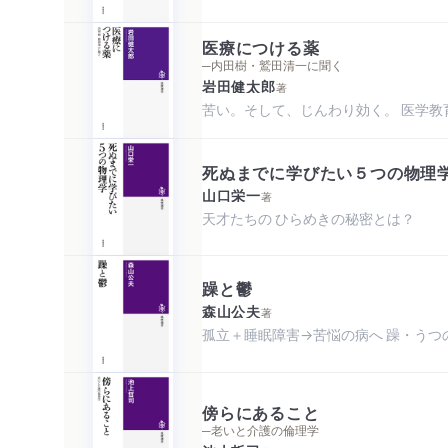
医療につける薬
─内田樹・鷲田清一に聞く
岩田健太郎
著
苦い。そして、じんわり効く。 医学教
死ぬまでに学びたい５つの物理
山口栄一
著
天才たちの ひらめきの秘密とは？
躁と鬱
森山公夫
著
孤立＋睡眠障害→苦悩の病へ 躁・うつ
傍らにあること
─老いと介護の倫理学