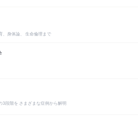
育、身体論、 生命倫理まで
学
の3段階を さまざまな症例から解明