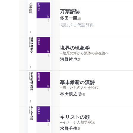
万葉語誌
多田一臣
編
〈読む〉古代語辞典
境界の現象学
─始原の海から流体の存在論へ
河野哲也
著
幕末維新の漢詩
─志士たちの人生を読む
林田愼之助
著
キリストの顔
─イメージ人類学序説
水野千依
著