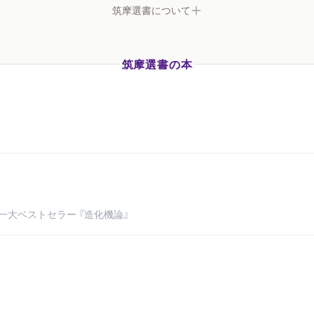
筑摩選書について
筑摩選書の本
一大ベストセラー 『造化機論』