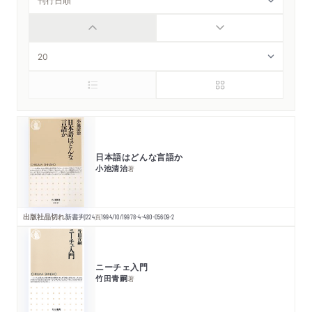
日本語はどんな言語か
小池清治
著
出版社品切れ
新書判
224
頁
1994/10/19
978-4-480-05609-2
ニーチェ入門
竹田青嗣
著