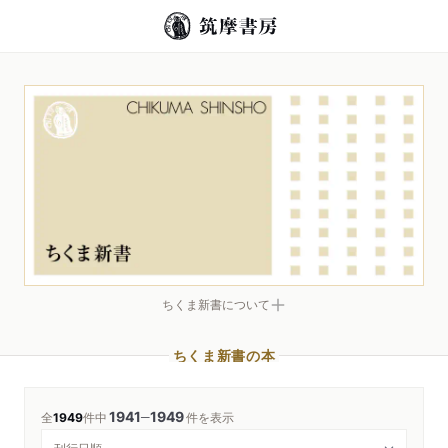
ちくま新書について
ちくま新書の本
1941
1949
─
全
1949
件中
件を表示