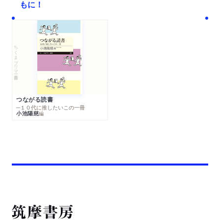
もに！
ちくまプリマー新書
つながる読書
─１０代に推したいこの一冊
小池陽慈
編