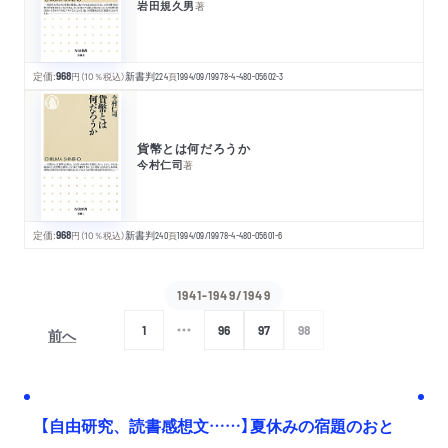
岩田規久男
著
定価:
968
円
（10％税込）
新書判
224
頁
1994/09/19
978-4-480-05602-3
貨幣とは何だろうか
今村仁司
著
定価:
968
円
（10％税込）
新書判
240
頁
1994/09/19
978-4-480-05601-6
1941-1949/1949
1
96
97
98
前へ
次へ
【自由研究、読書感想文……】夏休みの宿題のおと