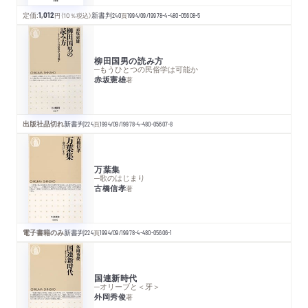
定価:
1,012
円
（10％税込）
新書判
240
頁
1994/09/19
978-4-480-05608-5
柳田国男の読み方
─もうひとつの民俗学は可能か
赤坂憲雄
著
出版社品切れ
新書判
224
頁
1994/09/19
978-4-480-05607-8
万葉集
─歌のはじまり
古橋信孝
著
電子書籍のみ
新書判
224
頁
1994/09/19
978-4-480-05606-1
国連新時代
─オリーブと＜牙＞
外岡秀俊
著