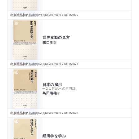
出版社品切れ
新書判
224
頁
1994/09/19
978-4-480-05605-4
世界変動の見方
猪口孝
著
出版社品切れ
新書判
240
頁
1994/09/19
978-4-480-05604-7
日本の雇用
─２１世紀への再設計
島田晴雄
著
出版社品切れ
新書判
240
頁
1994/09/19
978-4-480-05603-0
経済学を学ぶ