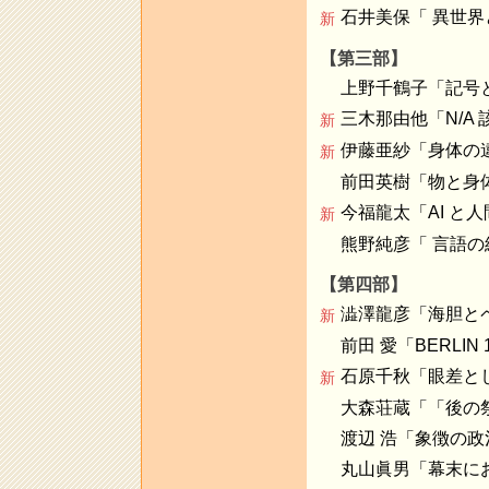
石井美保「 異世
新
【第三部】
上野千鶴子「記号
三木那由他「N/A
新
伊藤亜紗「身体の
新
前田英樹「物と身
今福龍太「AI と
新
熊野純彦「 言語の
【第四部】
澁澤龍彦「海胆と
新
前田 愛「BERLIN 
石原千秋「眼差と
新
大森荘蔵「「後の
渡辺 浩「象徴の
丸山眞男「幕末に