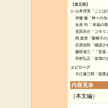
【第五部】
山本冴里「ことば
新
伊藤 徹「神々の
永井 均「 幸福の
見田宗介「コモリ
岡 真理「棗椰子
石原吉郎「確認さ
藤田省三「「安楽
市村弘正「友情の
エピローグ
大江健三郎「節度
内容見本
（本文編）