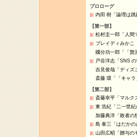
プロローグ
内田 樹「論理は跳
新
【第一部】
松村圭一郎「人間
新
ブレイディみかこ
新
國分功一郎「「贅
戸谷洋志「SNS 
新
吉見俊哉「ディズ
斎藤 環「「キャ
【第二部】
斎藤幸平「マルク
新
東 浩紀「二一世
新
加藤典洋「敗者の
島 泰三「はだかの
新
山田広昭「贈与の
新