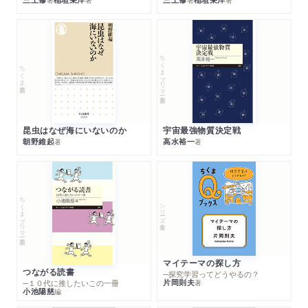
ちくまプリマー新書
ちくま新書
昆虫はなぜ海にいないのか
宇宙最強物質決定戦
朝野維起
高水裕一
著
著
ちくまプリマー新書
シリーズ・全集
マイテーマの探し方
つながる読書
─探究学習ってどうやるの？
片岡則夫
著
─１０代に推したいこの一冊
小池陽慈
編