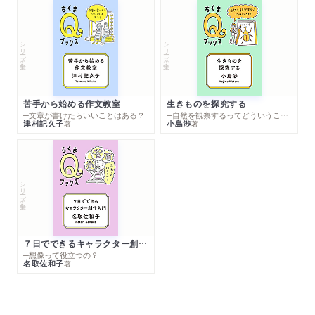
シリーズ・全集
シリーズ・全集
苦手から始める作文教室
生きものを探究する
─文章が書けたらいいことはある？
─自然を観察するってどういうこと？
津村記久子
小島渉
著
著
シリーズ・全集
７日でできるキャラクター創作入門
─想像って役立つの？
名取佐和子
著