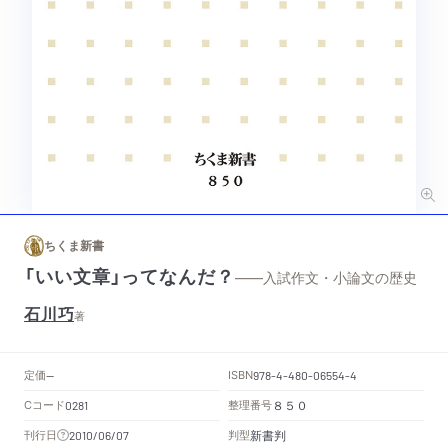
ちくま新書
「いい文章」ってなんだ？
——入試作文・小論文の歴史
石川巧
著
定価
ISBN
--
978-4-480-06554-4
Cコード
整理番号
0281
８５０
新書判
刊行日
判型
2010/06/07