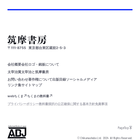
〒111-8755
東京都台東区蔵前2-5-3
会社概要
会社ロゴ・銘板について
太宰治賞
太宰治と筑摩書房
お問い合わせ
著作権について
出版目録
ソーシャルメディア
リンク集
サイトマップ
webちくま
ちくまの教科書
プライバシーポリシー
教科書採択の公正確保に関する基本方針
免責事項
PageTop
© Chikumashobo Ltd.
2024
All Rights Reserved.