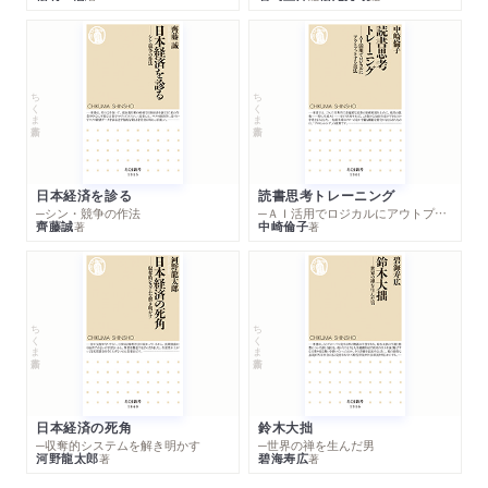
ちくま新書
ちくま新書
日本経済を診る
読書思考トレーニング
─シン・競争の作法
─ＡＩ活用でロジカルにアウトプットする技法
齊藤誠
中崎倫子
著
著
ちくま新書
ちくま新書
日本経済の死角
鈴木大拙
─収奪的システムを解き明かす
─世界の禅を生んだ男
河野龍太郎
碧海寿広
著
著