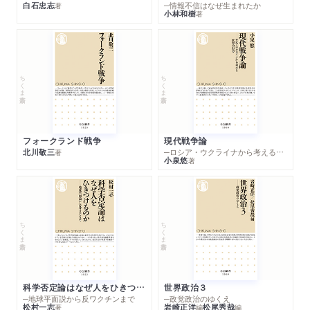
白石忠志
─情報不信はなぜ生まれたか
著
小林和樹
著
ちくま新書
ちくま新書
フォークランド戦争
現代戦争論
北川敬三
─ロシア・ウクライナから考える世界の行方
著
小泉悠
著
ちくま新書
ちくま新書
科学否定論はなぜ人をひきつけるのか
世界政治３
─地球平面説から反ワクチンまで
─政党政治のゆくえ
松村一志
岩崎正洋
松尾秀哉
著
編
編