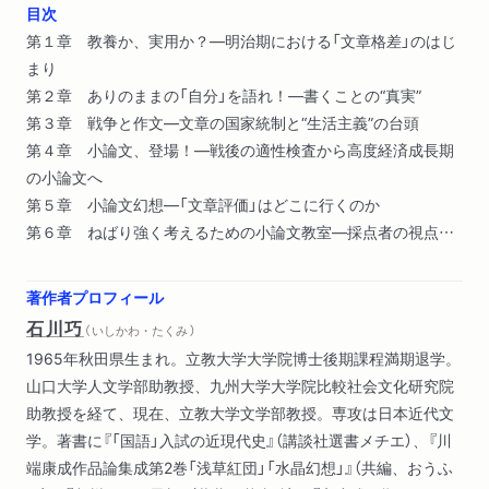
目次
第１章 教養か、実用か？―明治期における「文章格差」のはじ
まり
第２章 ありのままの「自分」を語れ！―書くことの“真実”
第３章 戦争と作文―文章の国家統制と“生活主義”の台頭
第４章 小論文、登場！―戦後の適性検査から高度経済成長期
の小論文へ
第５章 小論文幻想―「文章評価」はどこに行くのか
第６章 ねばり強く考えるための小論文教室―採点者の視点に
学ぶ
著作者プロフィール
石川巧
（ いしかわ・たくみ ）
1965年秋田県生まれ。立教大学大学院博士後期課程満期退学。
山口大学人文学部助教授、九州大学大学院比較社会文化研究院
助教授を経て、現在、立教大学文学部教授。専攻は日本近代文
学。著書に『「国語」入試の近現代史』（講談社選書メチエ）、『川
端康成作品論集成第2巻「浅草紅団」「水晶幻想」』（共編、おうふ