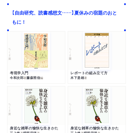
【自由研究、読書感想文……】夏休みの宿題のおと
もに！
ちくま文庫
ちくま学芸文庫
考現学入門
レポートの組み立て方
今和次郎
藤森照信
木下是雄
著
編
著
ちくま文庫
ちくま文庫
身近な雑草の愉快な生きかた
身近な雑草の愉快な生きかた
三上修
稲垣栄洋
三上修
稲垣栄洋
著
著
著
著