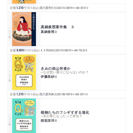
定価:
1,210
円
（10％税込）
四六変判
112
頁
2021/12/20
978-4-480-25131-2
真鍋俊照著作集 ３
シリーズ・全集
真鍋俊照
著
定価:
6,600
円
（10％税込）
Ａ５判
496
頁
2021/10/28
978-4-480-75233-8
きみの体は何者か
シリーズ・全集
─なぜ思い通りにならないのか？
伊藤亜紗
著
定価:
1,210
円
（10％税込）
四六変判
96
頁
2021/09/15
978-4-480-25114-5
植物たちのフシギすぎる進化
シリーズ・全集
─木が草になったって本当？
稲垣栄洋
著