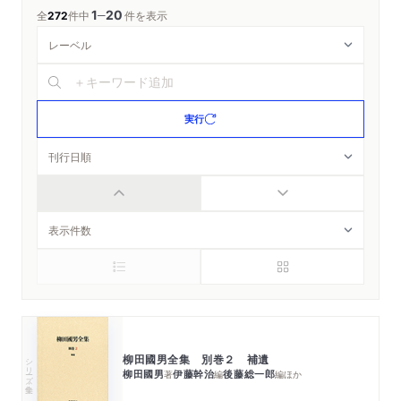
1
20
─
全
272
件中
件を表示
実行
柳田國男全集 別巻２ 補遺
シリーズ・全集
柳田國男
伊藤幹治
後藤総一郎
著
編
編
ほか