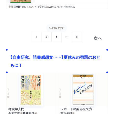
定価:
3,080
円
（10％税込）
Ａ４変判
32
頁
2017/12/14
978-4-480-85812-2
1-20/272
次へ
1
2
3
14
【自由研究、読書感想文……】夏休みの宿題のおと
もに！
ちくま文庫
ちくま学芸文庫
考現学入門
レポートの組み立て方
今和次郎
藤森照信
木下是雄
著
編
著