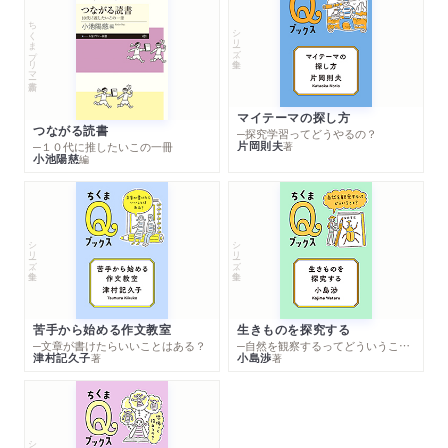
ちくまプリマー新書
シリーズ・全集
マイテーマの探し方
つながる読書
─探究学習ってどうやるの？
片岡則夫
著
─１０代に推したいこの一冊
小池陽慈
編
シリーズ・全集
シリーズ・全集
苦手から始める作文教室
生きものを探究する
─文章が書けたらいいことはある？
─自然を観察するってどういうこと？
津村記久子
小島渉
著
著