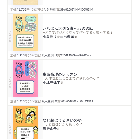
定価:
18,700
円
（10％税込）
Ａ５判
648
頁
2024/05/29
978-4-480-75098-3
いちばん大切な食べものの話
シリーズ・全集
─どこで誰がどうやって作ってるか知ってる？
小泉武夫
井出留美
著
著
定価:
1,210
円
（10％税込）
四六変判
112
頁
2022/11/15
978-4-480-25141-1
生命倫理のレッスン
シリーズ・全集
─人体改造はどこまで許されるのか？
小林亜津子
著
定価:
1,210
円
（10％税込）
四六変判
128
頁
2022/06/14
978-4-480-25132-9
なぜ親はうるさいのか
シリーズ・全集
─子と親は分かりあえる？
田房永子
著