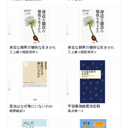
ちくま文庫
ちくま文庫
身近な雑草の愉快な生きかた
身近な雑草の愉快な生きかた
三上修
稲垣栄洋
三上修
稲垣栄洋
著
著
著
著
ちくまプリマー新書
ちくま新書
昆虫はなぜ海にいないのか
宇宙最強物質決定戦
朝野維起
高水裕一
著
著