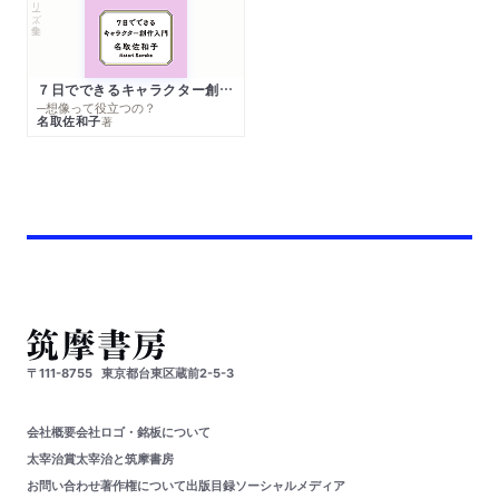
シリーズ・全集
７日でできるキャラクター創作入門
─想像って役立つの？
名取佐和子
著
〒111-8755
東京都台東区蔵前2-5-3
会社概要
会社ロゴ・銘板について
太宰治賞
太宰治と筑摩書房
お問い合わせ
著作権について
出版目録
ソーシャルメディア