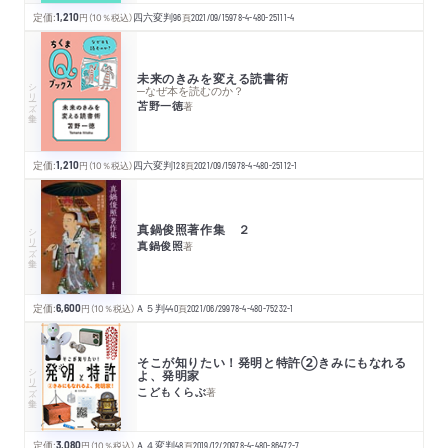
定価:
1,210
円
（10％税込）
四六変判
96
頁
2021/09/15
978-4-480-25111-4
未来のきみを変える読書術
シリーズ・全集
─なぜ本を読むのか？
苫野一徳
著
定価:
1,210
円
（10％税込）
四六変判
128
頁
2021/09/15
978-4-480-25112-1
真鍋俊照著作集 ２
シリーズ・全集
真鍋俊照
著
定価:
6,600
円
（10％税込）
Ａ５判
440
頁
2021/06/29
978-4-480-75232-1
そこが知りたい！発明と特許②きみにもなれる
シリーズ・全集
よ、発明家
こどもくらぶ
著
定価:
3,080
円
（10％税込）
Ａ４変判
48
頁
2019/12/20
978-4-480-86472-7