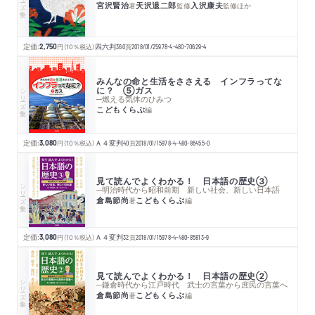
宮沢賢治
天沢退二郎
入沢康夫
著
監修
監修
ほか
定価:
2,750
円
（10％税込）
四六判
360
頁
2018/01/25
978-4-480-70629-4
みんなの命と生活をささえる インフラってな
に？ ⑤ガス
シリーズ・全集
─燃える気体のひみつ
こどもくらぶ
編
定価:
3,080
円
（10％税込）
Ａ４変判
40
頁
2018/01/15
978-4-480-86455-0
見て読んでよくわかる！ 日本語の歴史③
シリーズ・全集
─明治時代から昭和前期 新しい社会、新しい日本語
倉島節尚
こどもくらぶ
著
編
定価:
3,080
円
（10％税込）
Ａ４変判
32
頁
2018/01/15
978-4-480-85813-9
見て読んでよくわかる！ 日本語の歴史②
シリーズ・全集
─鎌倉時代から江戸時代 武士の言葉から庶民の言葉へ
倉島節尚
こどもくらぶ
著
編