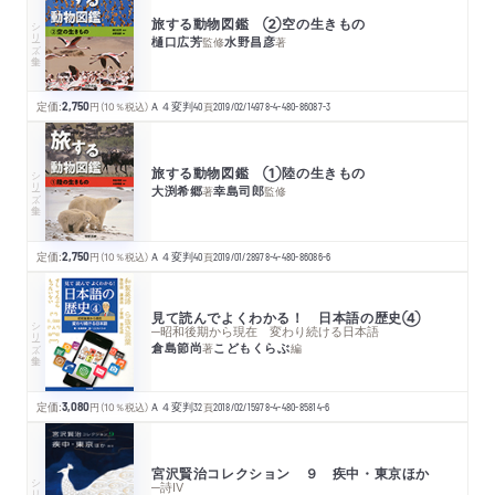
旅する動物図鑑 ②空の生きもの
シリーズ・全集
樋口広芳
水野昌彦
監修
著
定価:
2,750
円
（10％税込）
Ａ４変判
40
頁
2019/02/14
978-4-480-86087-3
旅する動物図鑑 ①陸の生きもの
シリーズ・全集
大渕希郷
幸島司郎
著
監修
定価:
2,750
円
（10％税込）
Ａ４変判
40
頁
2019/01/28
978-4-480-86086-6
見て読んでよくわかる！ 日本語の歴史④
シリーズ・全集
─昭和後期から現在 変わり続ける日本語
倉島節尚
こどもくらぶ
著
編
定価:
3,080
円
（10％税込）
Ａ４変判
32
頁
2018/02/15
978-4-480-85814-6
宮沢賢治コレクション ９ 疾中・東京ほか
シリーズ・全集
─詩Ⅳ