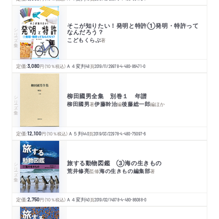
そこが知りたい！発明と特許①発明・特許って
シリーズ・全集
なんだろう？
こどもくらぶ
著
定価:
3,080
円
（10％税込）
Ａ４変判
48
頁
2019/11/29
978-4-480-86471-0
柳田國男全集 別巻１ 年譜
シリーズ・全集
柳田國男
伊藤幹治
後藤総一郎
著
編
編
ほか
定価:
12,100
円
（10％税込）
Ａ５判
440
頁
2019/03/22
978-4-480-75097-6
旅する動物図鑑 ③海の生きもの
シリーズ・全集
荒井修亮
海の生きもの編集部
監修
著
定価:
2,750
円
（10％税込）
Ａ４変判
40
頁
2019/02/14
978-4-480-86088-0