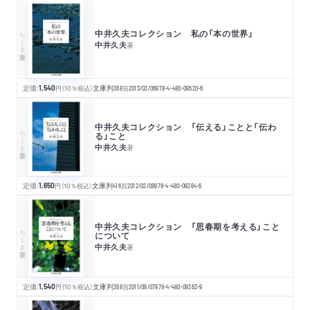
中井久夫コレクション 私の「本の世界」
ちくま学芸文庫
中井久夫
著
定価:
1,540
円
（10％税込）
文庫判
368
頁
2013/03/06
978-4-480-09520-6
中井久夫コレクション 「伝える」ことと「伝わ
ちくま学芸文庫
る」こと
中井久夫
著
定価:
1,650
円
（10％税込）
文庫判
416
頁
2012/02/08
978-4-480-09364-6
中井久夫コレクション 「思春期を考える」こと
ちくま学芸文庫
について
中井久夫
著
定価:
1,540
円
（10％税込）
文庫判
368
頁
2011/09/07
978-4-480-09363-9