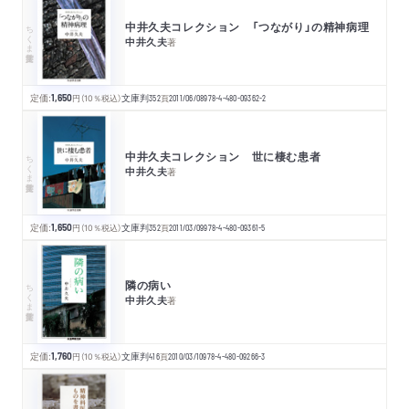
中井久夫コレクション 「つながり」の精神病理
ちくま学芸文庫
中井久夫
著
定価:
1,650
円
（10％税込）
文庫判
352
頁
2011/06/08
978-4-480-09362-2
中井久夫コレクション 世に棲む患者
ちくま学芸文庫
中井久夫
著
定価:
1,650
円
（10％税込）
文庫判
352
頁
2011/03/09
978-4-480-09361-5
隣の病い
ちくま学芸文庫
中井久夫
著
定価:
1,760
円
（10％税込）
文庫判
416
頁
2010/03/10
978-4-480-09266-3