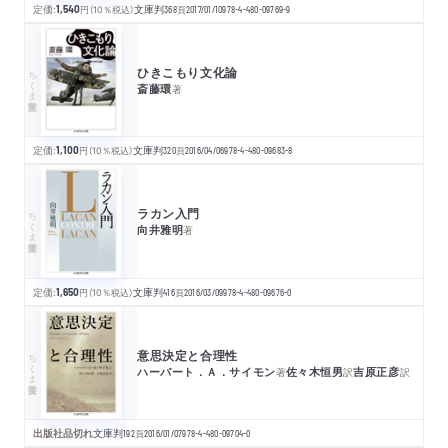
定価:
1,540
円
（10％税込）
文庫判
368
頁
2017/01/10
978-4-480-09769-9
ひきこもり文化論
ちくま学芸文庫
斎藤環
著
定価:
1,100
円
（10％税込）
文庫判
320
頁
2016/04/06
978-4-480-09683-8
ラカン入門
ちくま学芸文庫
向井雅明
著
定価:
1,650
円
（10％税込）
文庫判
416
頁
2016/03/09
978-4-480-09676-0
意思決定と合理性
ちくま学芸文庫
ハーバート．Ａ．サイモン
佐々木恒男
吉原正彦
著
訳
訳
出版社品切れ
文庫判
192
頁
2016/01/07
978-4-480-09704-0