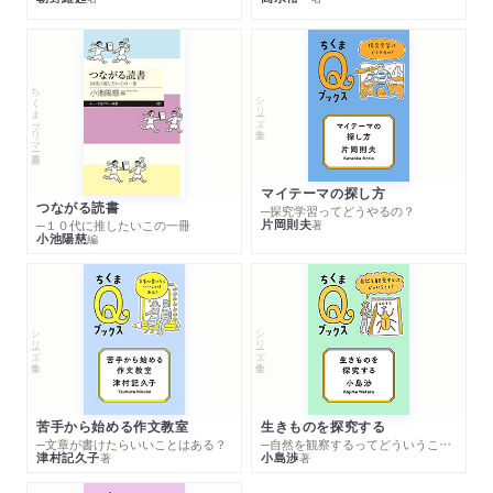
ちくまプリマー新書
シリーズ・全集
マイテーマの探し方
つながる読書
─探究学習ってどうやるの？
片岡則夫
著
─１０代に推したいこの一冊
小池陽慈
編
シリーズ・全集
シリーズ・全集
苦手から始める作文教室
生きものを探究する
─文章が書けたらいいことはある？
─自然を観察するってどういうこと？
津村記久子
小島渉
著
著