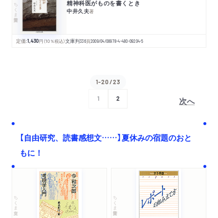
精神科医がものを書くとき
ちくま学芸文庫
中井久夫
著
定価:
1,430
円
（10％税込）
文庫判
336
頁
2009/04/08
978-4-480-09204-5
1-20/23
次へ
1
2
【自由研究、読書感想文……】夏休みの宿題のおと
もに！
ちくま文庫
ちくま学芸文庫