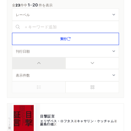
1
20
─
全
23
件中
件を表示
実行
目撃証言
ちくま学芸文庫
エリザベス・ロフタス
キャサリン・ケッチャム
著
著
厳島行雄
訳