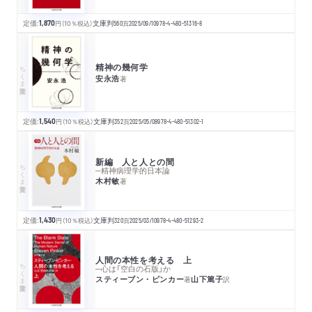
定価:
1,870
円
（10％税込）
文庫判
560
頁
2025/09/10
978-4-480-51316-8
精神の幾何学
ちくま学芸文庫
安永浩
著
定価:
1,540
円
（10％税込）
文庫判
352
頁
2025/05/08
978-4-480-51302-1
新編 人と人との間
ちくま学芸文庫
─精神病理学的日本論
木村敏
著
定価:
1,430
円
（10％税込）
文庫判
320
頁
2025/03/10
978-4-480-51293-2
人間の本性を考える 上
ちくま学芸文庫
─心は「空白の石版」か
スティーブン・ピンカー
山下篤子
著
訳