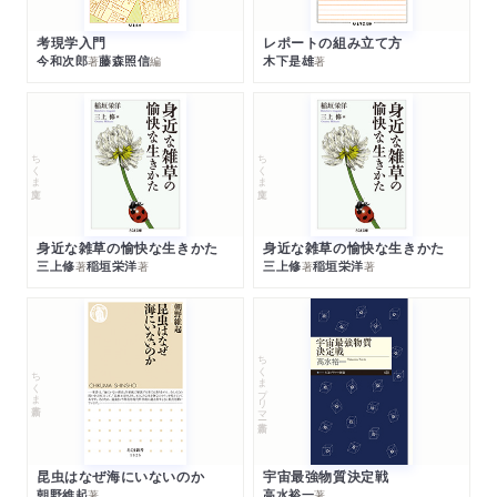
考現学入門
レポートの組み立て方
今和次郎
藤森照信
木下是雄
著
編
著
ちくま文庫
ちくま文庫
身近な雑草の愉快な生きかた
身近な雑草の愉快な生きかた
三上修
稲垣栄洋
三上修
稲垣栄洋
著
著
著
著
ちくまプリマー新書
ちくま新書
昆虫はなぜ海にいないのか
宇宙最強物質決定戦
朝野維起
高水裕一
著
著