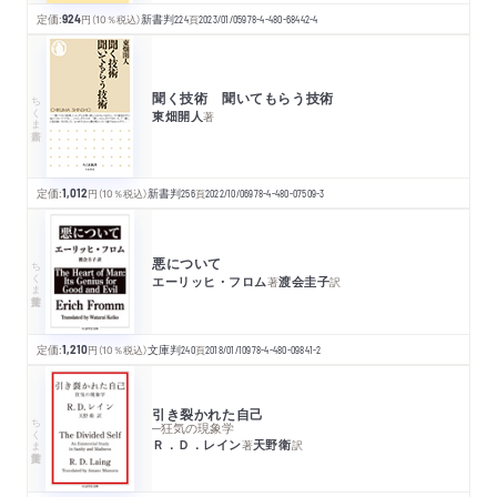
定価:
924
円
（10％税込）
新書判
224
頁
2023/01/05
978-4-480-68442-4
聞く技術 聞いてもらう技術
ちくま新書
東畑開人
著
定価:
1,012
円
（10％税込）
新書判
256
頁
2022/10/06
978-4-480-07509-3
悪について
ちくま学芸文庫
エーリッヒ・フロム
渡会圭子
著
訳
定価:
1,210
円
（10％税込）
文庫判
240
頁
2018/01/10
978-4-480-09841-2
引き裂かれた自己
ちくま学芸文庫
─狂気の現象学
Ｒ．Ｄ．レイン
天野衛
著
訳