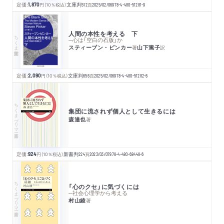
定価:
1,870
円
（10％税込）
文庫判
512
頁
2025/02/06
978-4-480-51281-9
人間の本性を考える 下
ちくま学芸文庫
─心は「空白の石版」か
スティーブン・ピンカー
山下篤子
著
訳
定価:
2,090
円
（10％税込）
文庫判
656
頁
2025/02/06
978-4-480-51282-6
ちくまプリマー新書
集団に流されず個人として生きるには
森達也
著
定価:
924
円
（10％税込）
新書判
224
頁
2023/03/07
978-4-480-68448-6
ちくまプリマー新書
「心のクセ」に気づくには
─社会心理学から考える
村山綾
著