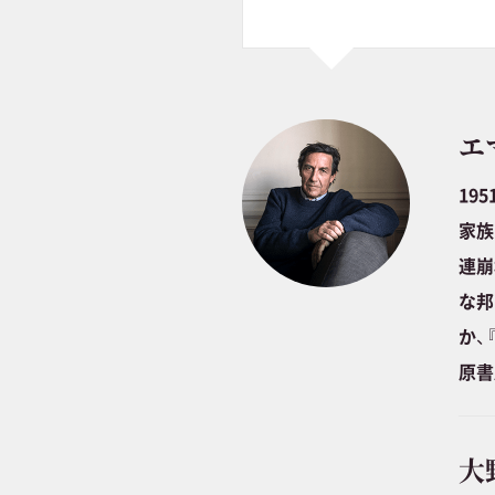
エ
19
家族
連崩
な邦
か、
原書
大