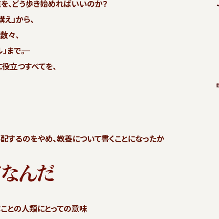
日経新聞に著者インタビューが掲載されました。
道を、どう歩き始めればいいのか？
人類と人生の楽しみに：「うっすらでも自分はバカなんじゃないかと気
構え」から、
でください」
数々、
「日経新聞「春秋」にて初出連載「とびだせ教養」が紹介されました。
まで――。
朝日新聞「折々のことば」にて初出連載「とびだせ教養」が紹介されま
に役立つすべてを、
配するのをやめ、教養について書くことになったか
ことの人類にとっての意味