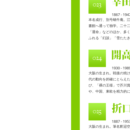
1867 - 194
本名成行、別号蝸牛庵。
書館へ通って独学。二十
「運命」などのほか、多
ふれる「幻談」「雪たた
1930 - 198
大阪の生まれ。戦後の焼
代の動向を的確にとらえ
び、「裸の王様」で芥川
や、中国、東欧を精力的
1887 - 195
大阪の生まれ。筆名釈迢