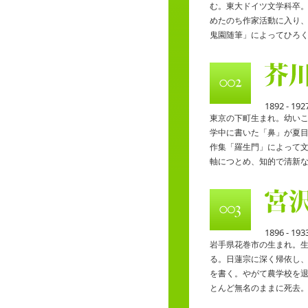
む。東大ドイツ文学科卒
めたのち作家活動に入り
鬼園随筆」によってひろ
1892 - 192
東京の下町生まれ。幼い
学中に書いた「鼻」が夏
作集「羅生門」によって
軸につとめ、知的で清新
1896 - 193
岩手県花巻市の生まれ。
る。日蓮宗に深く帰依し
を書く。やがて農学校を
とんど無名のままに死去