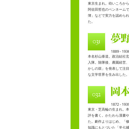
東京生まれ。幼いころか
阿佐田哲也のペンネーム
簿」などで実力を認めら
た。
1889 - 193
本名杉山泰道。政治結社
入隊。除隊後、農園経営、
かしの鼓」を発表して注
な文学世界を生み出した
1872 - 193
東京・芝高輪の生まれ。
評を書く。かたわら漢書や
た。劇作よりはじめ、「
知識にもとづいた「半七