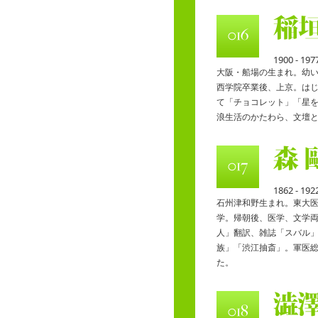
1900 - 197
大阪・船場の生まれ。幼
西学院卒業後、上京。は
て「チョコレット」「星
浪生活のかたわら、文壇
1862 - 192
石州津和野生まれ。東大
学。帰朝後、医学、文学
人」翻訳、雑誌「スバル
族」「渋江抽斎」。軍医
た。