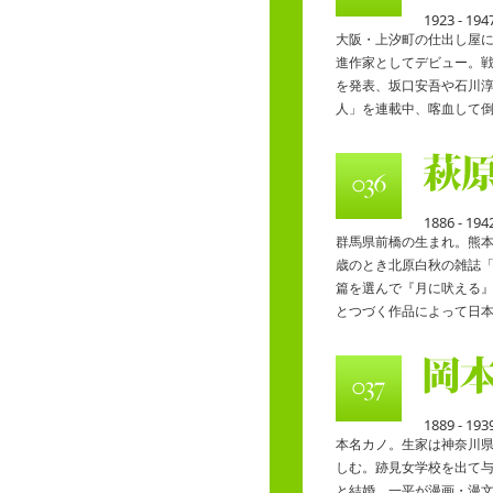
1923 - 194
大阪・上汐町の仕出し屋
進作家としてデビュー。
を発表、坂口安吾や石川
人」を連載中、喀血して
1886 - 194
群馬県前橋の生まれ。熊本
歳のとき北原白秋の雑誌「
篇を選んで『月に吠える』
とつづく作品によって日
1889 - 193
本名カノ。生家は神奈川
しむ。跡見女学校を出て
と結婚、一平が漫画・漫