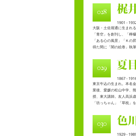
1901 - 193
大阪・土佐堀通に生まれ
「青空」を創刊し、「檸
「ある心の風景」「Ｋの
得た間に「闇の絵巻」執
1867 - 191
東京牛込の生まれ。本名
業後、愛媛の松山中学、
授、東大講師。友人高浜
「坊っちゃん」「草枕」
1929 - 198