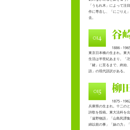
「うもれ木」によって注
作に専念し、「にごりえ
去。
1886 - 196
東京日本橋の生まれ。東
生活は半世紀あまり。「
「鍵」に至るまで、終始
語」の現代語訳がある。
1875 - 196
兵庫県の生まれ。十二の
詩歌を投稿。東大法科を
「遠野物語」「山島民譚
綿以前の事」「妹の力」