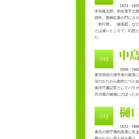
1873 - 193
本名鏡太郎。別名畠芋之
四年、尾崎紅葉の門に入
「歌行燈」「婦系図」な
とは遠いところで、幻想
た。
1909 - 194
東京四谷の漢学者の家系
活のかたわら創作につと
南洋庁書記官としてパラ
芥川賞の候補にのぼった
1872 - 189
東京の府庁構内長屋に生
窮のなかに母と妹を養う