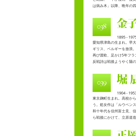
は病み木」以降、晩年の
1895 - 197
愛知県津島の生まれ。早大
ギリス、ベルギーを放浪。
再び渡欧、足かけ5年フラ
反戦詩は戦後ようやく陽
1904 - 195
東京麹町生まれ。高校か
う。処女作は「ルウベン
和十年代を信州富士見、
ら戦後にかけて、立原道