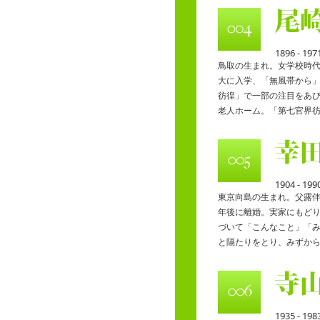
1896 - 197
鳥取の生まれ。女学校時
大に入学、「無風帯から
彷徨」で一部の注目をあ
老人ホーム。「第七官界
1904 - 199
東京向島の生まれ。父露
年後に離婚。実家にもど
づいて「こんなこと」「
と隔たりをとり、みずか
1935 - 198