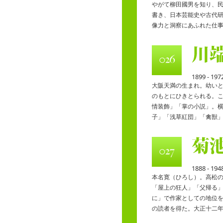
やがて柳田國男を知り、
書き、日本芸能史や古代
像力と洞察にあふれた仕
1899 - 197
大阪天満の生まれ。幼い
のもとにひきとられる。
情装飾」「掌の小説」。
子」「浅草紅団」「禽獣
1888 - 194
本名寛（ひろし）。高松
「屋上の狂人」「父帰る
に」で作家としての地位
の読者を得た。大正十二年