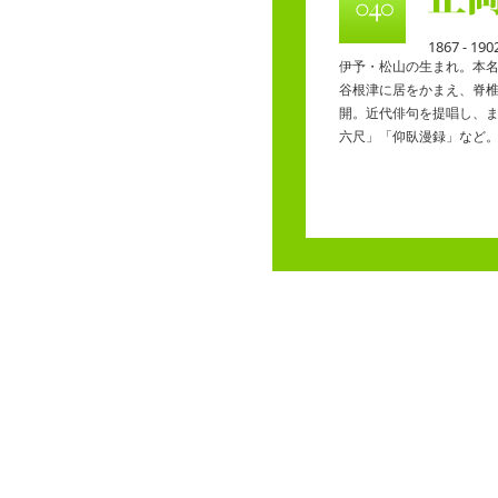
1867 - 190
伊予・松山の生まれ。本
谷根津に居をかまえ、脊
開。近代俳句を提唱し、
六尺」「仰臥漫録」など