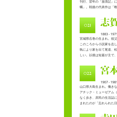
刊行、翌年の「放浪記」
蠣」。戦後の代表作は「
1883 - 197
宮城県石巻の生まれ。祖
このころから小説家を志
執により家を出て尾道、
しい。以後は短篇が主で
1907 - 198
山口県大島生まれ。働き
アチック・ミューゼアム
なく歩き、庶民の生活誌
まれたのが「忘れられた