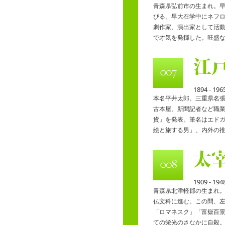
青森県弘前市の生まれ。
びる。早大在学中にネフ
劇作家、演出家として活
で才気を発揮した。旺盛
1894 - 196
本名平井太郎。三重県名
古本屋、新聞記者など職
貨」を発表。筆名はエド
絵と旅する男」、内外の
1909 - 194
青森県北津軽郡の生まれ
仏文科に進む。この間、
「ロマネスク」「富嶽百
ての栄光のさなかに自殺