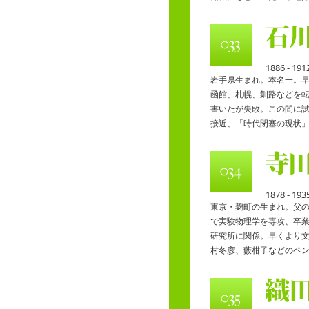
1886 - 191
岩手県生まれ。本名一。早
函館、札幌、釧路などを
書いたが失敗。この間に
接近、「時代閉塞の現状
1878 - 193
東京・麹町の生まれ。父
で実験物理学を専攻、卒
研究所に関係。早くより
村冬彦、藪柑子などのペ