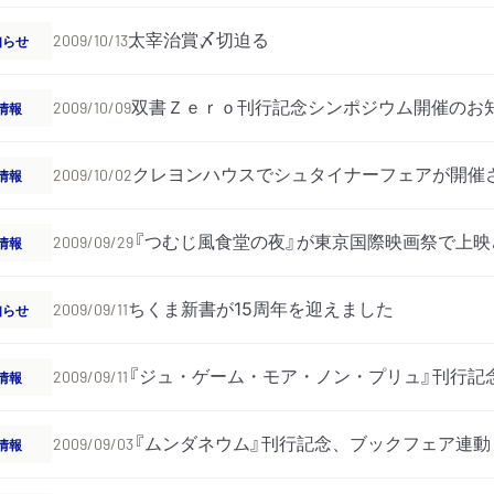
太宰治賞〆切迫る
知らせ
2009/10/13
双書Ｚｅｒｏ刊行記念シンポジウム開催のお
情報
2009/10/09
クレヨンハウスでシュタイナーフェアが開催
情報
2009/10/02
『つむじ風食堂の夜』が東京国際映画祭で上映
情報
2009/09/29
ちくま新書が15周年を迎えました
知らせ
2009/09/11
『ジュ・ゲーム・モア・ノン・プリュ』刊行記
情報
2009/09/11
『ムンダネウム』刊行記念、ブックフェア連
情報
2009/09/03