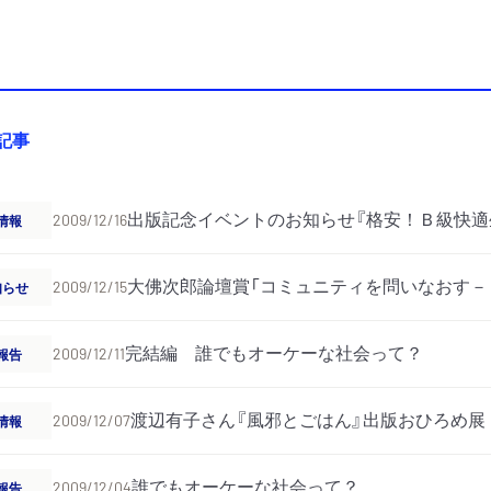
の記事
出版記念イベントのお知らせ『格安！Ｂ級快適
情報
2009/12/16
大佛次郎論壇賞「コミュニティを問いなおす－
知らせ
2009/12/15
完結編 誰でもオーケーな社会って？
報告
2009/12/11
渡辺有子さん『風邪とごはん』出版おひろめ展
情報
2009/12/07
誰でもオーケーな社会って？
報告
2009/12/04