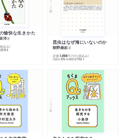
ちくま新書
の愉快な生きかた
栄洋
著
昆虫はなぜ海にいないのか
％税込み）
朝野維起
著
42819-6
定価:
円
（10％税込み）
1,056
ISBN:
978-4-480-07756-1
シリーズ・全集