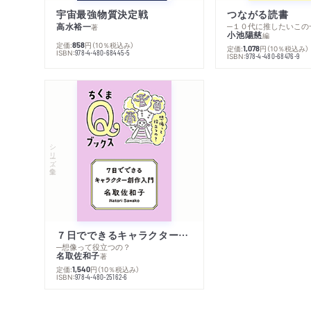
宇宙最強物質決定戦
つながる読書
高水裕一
─１０代に推したいこの
著
小池陽慈
編
定価:
円
（10％税込み）
858
定価:
円
（10％税込み）
1,078
ISBN:
978-4-480-68445-5
ISBN:
978-4-480-68476-9
シリーズ・全集
７日でできるキャラクター創作入門
─想像って役立つの？
名取佐和子
著
定価:
円
（10％税込み）
1,540
ISBN:
978-4-480-25162-6