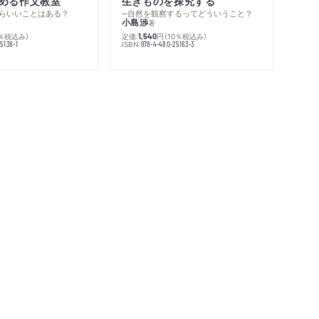
める作文教室
生きものを探究する
らいいことはある？
─自然を観察するってどういうこと？
小島渉
著
0％税込み）
定価:
円
（10％税込み）
1,540
ISBN:
5138-1
978-4-480-25163-3