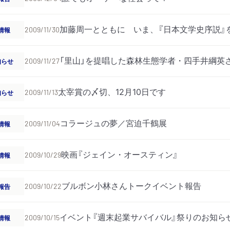
加藤周一とともに いま、『日本文学史序説』
情報
2009/11/30
「里山」を提唱した森林生態学者・四手井綱英
知らせ
2009/11/27
太宰賞の〆切、12月10日です
知らせ
2009/11/13
コラージュの夢／宮迫千鶴展
情報
2009/11/04
映画『ジェイン・オースティン』
情報
2009/10/29
ブルボン小林さんトークイベント報告
報告
2009/10/22
イベント『週末起業サバイバル』祭りのお知ら
情報
2009/10/15