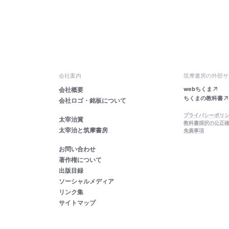
会社案内
筑摩書房の外部サ
webちくま
会社概要
ちくまの教科書
会社ロゴ・銘板について
プライバシーポリ
太宰治賞
教科書採択の公正
太宰治と筑摩書房
免責事項
お問い合わせ
著作権について
出版目録
ソーシャルメディア
リンク集
サイトマップ