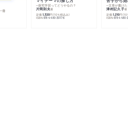
マイテーマの探し方
苦手から始
─探究学習ってどうやるの？
─文章が書けた
片岡則夫
津村記久子
著
著
一冊
定価:
円
（10％税込み）
定価:
円
（1
1,320
1,210
ISBN:
ISBN:
978-4-480-25117-6
978-4-480-2