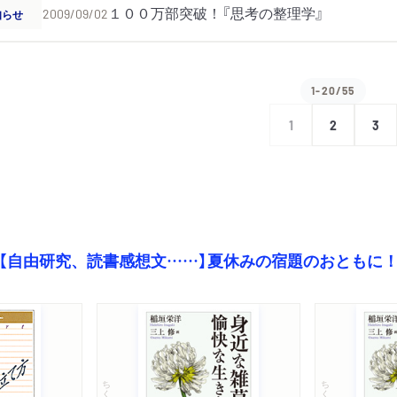
１００万部突破！『思考の整理学』
知らせ
2009/09/02
1-20/55
1
2
3
【自由研究、読書感想文……】夏休みの宿題のおともに
ちくま文庫
ちくま文庫