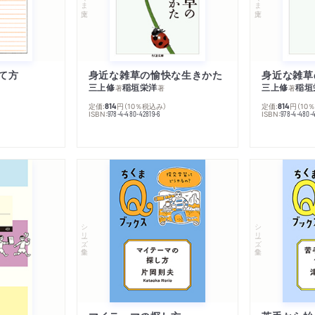
て方
身近な雑草の愉快な生きかた
身近な雑草
三上修
稲垣栄洋
三上修
稲垣
著
著
著
定価:
円
（10％税込み）
定価:
円
（10
814
814
ISBN:
ISBN:
978-4-480-42819-6
978-4-480-
シリーズ・全集
シリーズ・全集