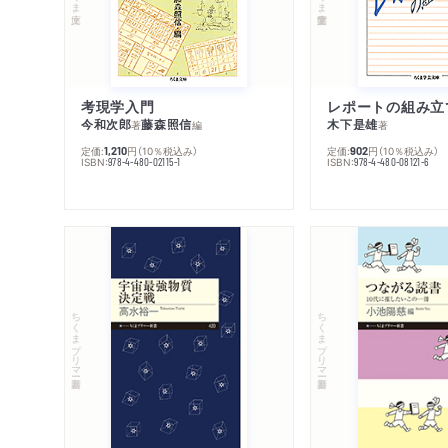
考現学入門
レポートの組み立
今和次郎
藤森照信
木下是雄
著
編
著
定価:
円
（10％税込み）
定価:
円
（10％税込み）
1,210
902
ISBN:
ISBN:
978-4-480-02115-1
978-4-480-08121-6
ちくまプリマー新書
ちくまプリマー新書