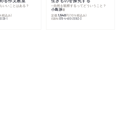
める作文教室
生きものを探究する
らいいことはある？
─自然を観察するってどういうこと？
小島渉
著
0％税込み）
定価:
円
（10％税込み）
1,540
ISBN:
5138-1
978-4-480-25163-3