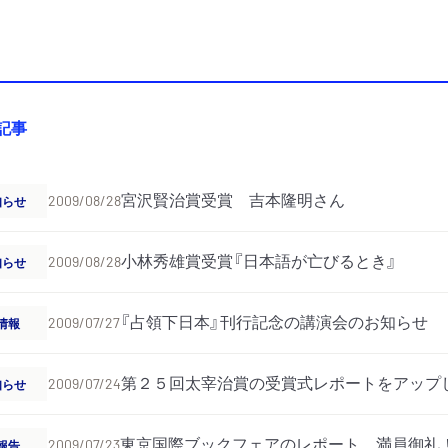
の記事
宮沢賢治賞受賞 吉本隆明さん
知らせ
2009/08/28
小林秀雄賞受賞『日本語が亡びるとき』
知らせ
2009/08/28
『占領下日本』刊行記念の講演会のお知らせ
情報
2009/07/27
第２５回太宰治賞の受賞式レポートをアップ
知らせ
2009/07/24
東京国際ブックフェアのレポート 満員御礼
報告
2009/07/23