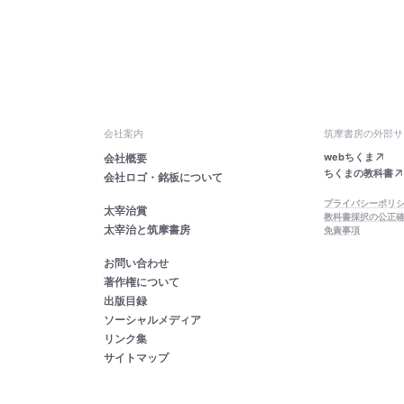
会社案内
筑摩書房の外部サ
webちくま
会社概要
ちくまの教科書
会社ロゴ・銘板について
プライバシーポリ
太宰治賞
教科書採択の公正
太宰治と筑摩書房
免責事項
お問い合わせ
著作権について
出版目録
ソーシャルメディア
リンク集
サイトマップ