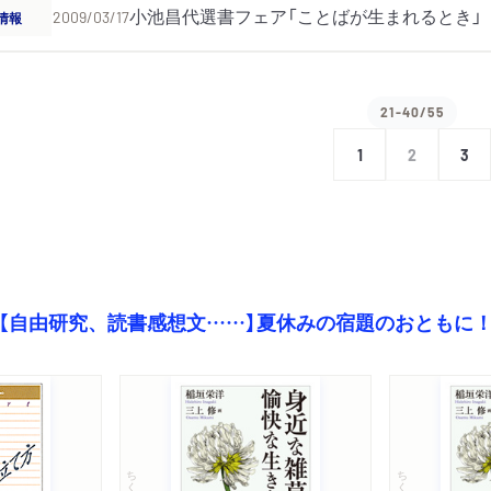
小池昌代選書フェア「ことばが生まれるとき」
情報
2009/03/17
21-40/55
1
2
3
【自由研究、読書感想文……】夏休みの宿題のおともに
ちくま文庫
ちくま文庫