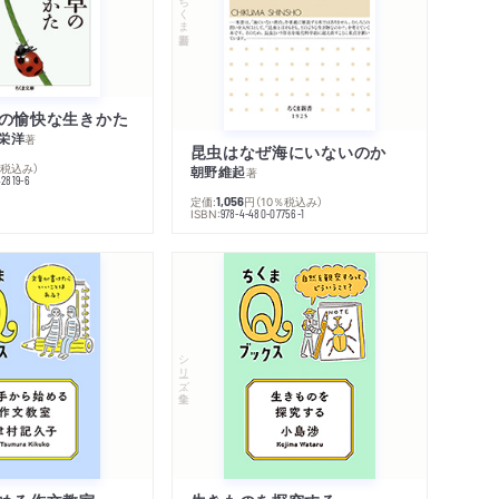
ちくま新書
の愉快な生きかた
栄洋
著
昆虫はなぜ海にいないのか
％税込み）
朝野維起
著
42819-6
定価:
円
（10％税込み）
1,056
ISBN:
978-4-480-07756-1
シリーズ・全集