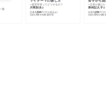
マイテーマの探し方
苦手から始
─探究学習ってどうやるの？
─文章が書けた
片岡則夫
津村記久子
著
著
一冊
定価:
円
（10％税込み）
定価:
円
（1
1,320
1,210
ISBN:
ISBN:
978-4-480-25117-6
978-4-480-2