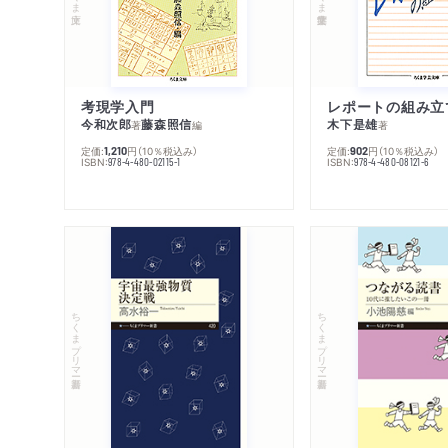
考現学入門
レポートの組み立
今和次郎
藤森照信
木下是雄
著
編
著
定価:
円
（10％税込み）
定価:
円
（10％税込み）
1,210
902
ISBN:
ISBN:
978-4-480-02115-1
978-4-480-08121-6
ちくまプリマー新書
ちくまプリマー新書