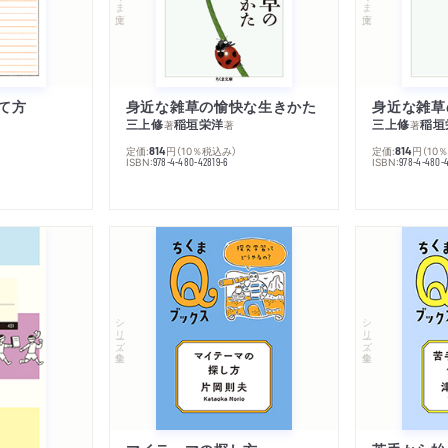
て方
身近な雑草の愉快な生きかた
身近な雑草
三上修
稲垣栄洋
三上修
稲垣
著
著
著
定価:
円
（10％税込み）
定価:
円
（10
814
814
ISBN:
ISBN:
978-4-480-42819-6
978-4-480-
シリーズ・全集
シリーズ・全集