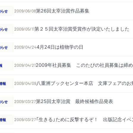
第26回太宰治賞作品募集
知らせ
2009/06/08
第２５回太宰治賞受賞作が決定いたしました
知らせ
2009/05/11
4月24日は植物学の日
知らせ
2009/04/24
2009年社員募集 このたびの社員募集は締
報
2009/04/21
八重洲ブックセンター本店 文庫フェアのお
情報
2009/04/09
第25回太宰治賞 最終候補作品発表
知らせ
2009/03/27
「生きる」ために反撃するぞ！ 出版記念イベ
情報
2009/03/27