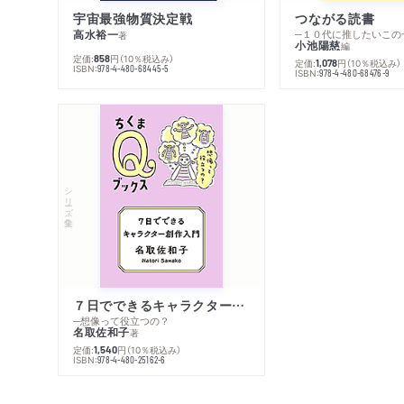
宇宙最強物質決定戦
つながる読書
高水裕一
─１０代に推したいこの
著
小池陽慈
編
定価:
円
（10％税込み）
858
定価:
円
（10％税込み）
1,078
ISBN:
978-4-480-68445-5
ISBN:
978-4-480-68476-9
シリーズ・全集
７日でできるキャラクター創作入門
─想像って役立つの？
名取佐和子
著
定価:
円
（10％税込み）
1,540
ISBN:
978-4-480-25162-6