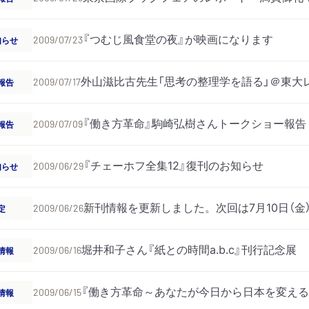
『つむじ風食堂の夜』が映画になります
知らせ
2009/07/23
外山滋比古先生「思考の整理学を語る」＠東大
報告
2009/07/17
『働き方革命』駒崎弘樹さんトークショー報告
報告
2009/07/09
『チェーホフ全集12』復刊のお知らせ
知らせ
2009/06/29
新刊情報を更新しました。次回は7月10日（金
定
2009/06/26
堀井和子さん『紙との時間a.b.c』刊行記念展
情報
2009/06/16
『働き方革命～あなたが今日から日本を変える
情報
2009/06/15