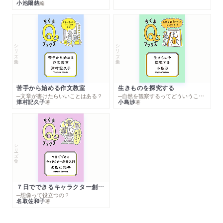
小池陽慈
編
シリーズ・全集
シリーズ・全集
苦手から始める作文教室
生きものを探究する
─文章が書けたらいいことはある？
─自然を観察するってどういうこと？
津村記久子
小島渉
著
著
シリーズ・全集
７日でできるキャラクター創作入門
─想像って役立つの？
名取佐和子
著