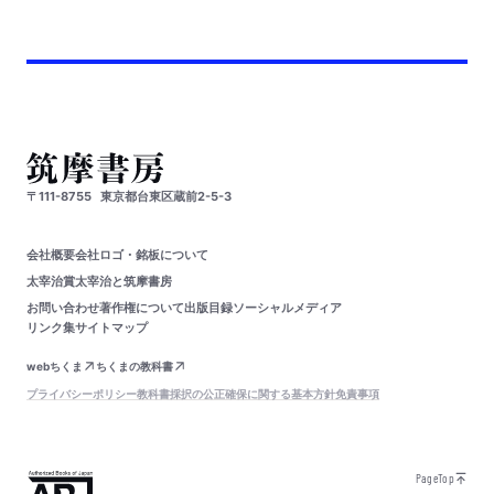
〒111-8755
東京都台東区蔵前2-5-3
会社概要
会社ロゴ・銘板について
太宰治賞
太宰治と筑摩書房
お問い合わせ
著作権について
出版目録
ソーシャルメディア
リンク集
サイトマップ
webちくま
ちくまの教科書
プライバシーポリシー
教科書採択の公正確保に関する基本方針
免責事項
PageTop