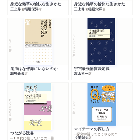
身近な雑草の愉快な生きかた
身近な雑草の愉快な生きかた
三上修
稲垣栄洋
三上修
稲垣栄洋
著
著
著
著
ちくまプリマー新書
ちくま新書
昆虫はなぜ海にいないのか
宇宙最強物質決定戦
朝野維起
高水裕一
著
著
ちくまプリマー新書
シリーズ・全集
マイテーマの探し方
つながる読書
─探究学習ってどうやるの？
片岡則夫
著
─１０代に推したいこの一冊