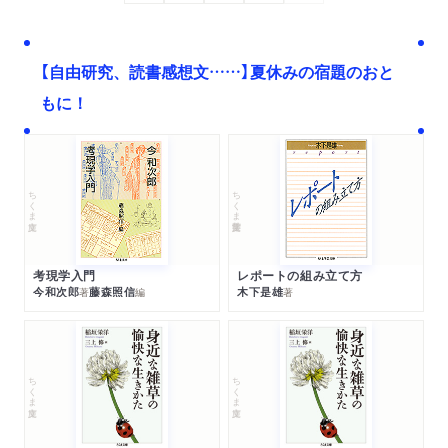
【自由研究、読書感想文……】夏休みの宿題のおと
もに！
ちくま文庫
ちくま学芸文庫
考現学入門
レポートの組み立て方
今和次郎
藤森照信
木下是雄
著
編
著
ちくま文庫
ちくま文庫