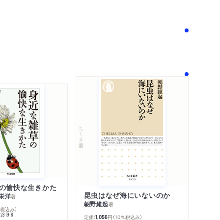
！
ちくま新書
の愉快な生きかた
昆虫はなぜ海にいないのか
栄洋
著
朝野維起
著
％税込み）
42819-6
定価:
円
（10％税込み）
1,056