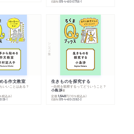
ISBN:
978-4-480-07756-1
シリーズ・全集
める作文教室
生きものを探究する
らいいことはある？
─自然を観察するってどういうこと？
小島渉
著
0％税込み）
定価:
円
（10％税込み）
1,540
ISBN:
5138-1
978-4-480-25163-3