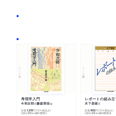
ちくま文庫
ちくま学芸文庫
考現学入門
レポートの組み立
今和次郎
藤森照信
木下是雄
著
編
著
定価:
円
（10％税込み）
定価:
円
（10％税込み）
1,210
902
ISBN:
ISBN:
978-4-480-02115-1
978-4-480-08121-6