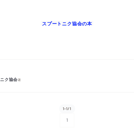
スプートニク協会
の本
トニク協会
著
1-1/1
1