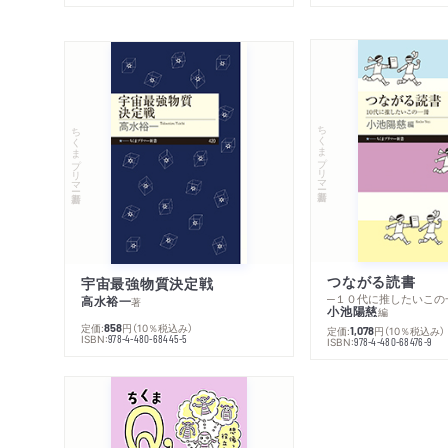
ちくまプリマー新書
ちくまプリマー新書
つながる読書
宇宙最強物質決定戦
─１０代に推したいこの
高水裕一
著
小池陽慈
編
定価:
円
（10％税込み）
858
定価:
円
（10％税込み）
1,078
ISBN:
978-4-480-68445-5
ISBN:
978-4-480-68476-9