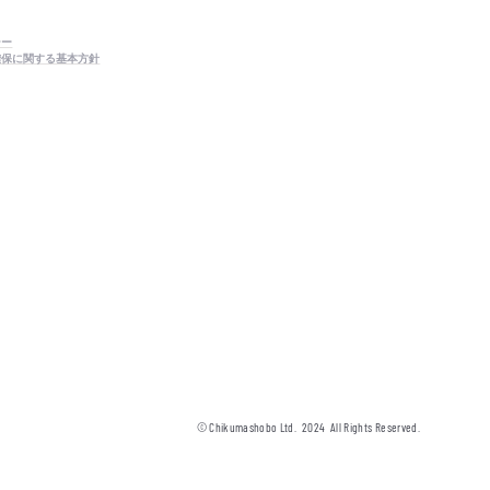
シー
確保に関する基本方針
© Chikumashobo Ltd.
2024
All Rights Reserved.