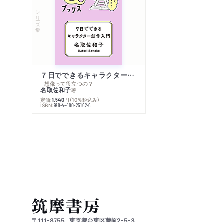
シリーズ・全集
７日でできるキャラクター創作入門
─想像って役立つの？
名取佐和子
著
定価:
円
（10％税込み）
1,540
ISBN:
978-4-480-25162-6
〒111-8755
東京都台東区蔵前2-5-3