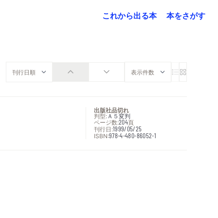
これから出る本
本をさがす
出版社品切れ
判型:
Ａ５変判
ページ数:
204
頁
刊行日:
1999/05/25
ISBN:
978-4-480-86052-1
次へ