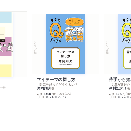
シリーズ・全集
シリーズ・全集
マイテーマの探し方
苦手から始
─探究学習ってどうやるの？
─文章が書けた
一冊
片岡則夫
津村記久子
著
著
定価:
円
（10％税込み）
定価:
円
（1
1,320
1,210
ISBN:
ISBN:
978-4-480-25117-6
978-4-480-2