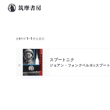
1
1
─
全
1
件中
件を表示
スプートニク
ジョアン・フォンクベルタ
スプー
著