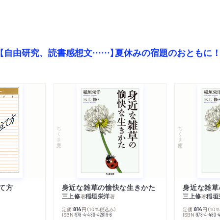
【自由研究、読書感想文……】夏休みの宿題のおともに
ちくま文庫
ちくま文庫
て方
身近な雑草の愉快な生きかた
身近な雑草
三上修
稲垣栄洋
三上修
稲垣
著
著
著
定価:
円
（10％税込み）
定価:
円
（10
814
814
ISBN:
ISBN:
978-4-480-42819-6
978-4-480-