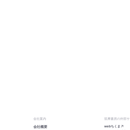
会社案内
筑摩書房の外部サ
webちくま
会社概要