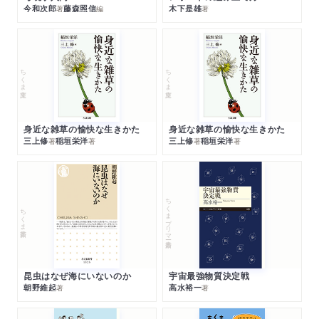
今和次郎
藤森照信
木下是雄
著
編
著
ちくま文庫
ちくま文庫
身近な雑草の愉快な生きかた
身近な雑草の愉快な生きかた
三上修
稲垣栄洋
三上修
稲垣栄洋
著
著
著
著
ちくまプリマー新書
ちくま新書
昆虫はなぜ海にいないのか
宇宙最強物質決定戦
朝野維起
高水裕一
著
著