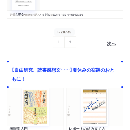
定価:
1,540
円
（10％税込）
Ａ５判
80
頁
2025/01/10
491-0-038-19025-2
1-20/35
次へ
1
2
【自由研究、読書感想文……】夏休みの宿題のおと
もに！
ちくま文庫
ちくま学芸文庫
考現学入門
レポートの組み立て方