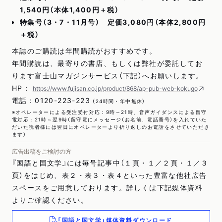
1,540円（本体1,400円＋税）
特集号（3・7・11月号） 定価3,080円（本体2,800円
＋税）
本誌のご購読は年間購読がおすすめです。
年間購読は、最寄りの書店、もしくは弊社が委託してお
ります富士山マガジンサービス（下記）へお願いします。
HP：
https://www.fujisan.co.jp/product/868/ap-pub-web-kokugo
電話：0120-223-223
（24時間・年中無休）
※オペレーターによる受注受付対応：9時～21時、音声ガイダンスによる留守
電対応：21時～翌9時（留守電にメッセージ（お名前、電話番号）を入れていた
だいた読者様には翌日にオペレーターより折り返しのお電話をさせていただき
ます）
広告出稿をご検討の方
『国語と国文学』には毎号記事中（１頁・１／２頁・１／３
頁）をはじめ、表２・表３・表４といった豊富な他社広告
スペースをご用意しております。詳しくは下記媒体資料
よりご確認ください。
「国語と国文学」媒体資料ダウンロード