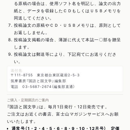
る原稿の場合は、使用ソフト名を明記し、論文の出力
紙と、データを収録したＣＤもしくはＵＳＢメモリを
同送してください。
投稿論文の原稿やＣＤ・ＵＳＢメモリは、原則として
お返ししません。
投稿論文掲載の場合、薄謝に代えて本誌一〇部を贈呈
します。
投稿論文は郵送等により、下記宛てにお送りくださ
い。
送付先
〒111-8755 東京都台東区蔵前2-5-3
筑摩書房『国語と国文学』編集部
電話 03-5687-2674（編集部直通）
ご購入・定期購読のご案内
『国語と国文学』は、毎月1日発行・12日発売です。
ご注文はお近くの書店、富士山マガジンサービスへお願
いいたします。
通常号（1・2・4・5・6・8・9・10・12月号） 定価