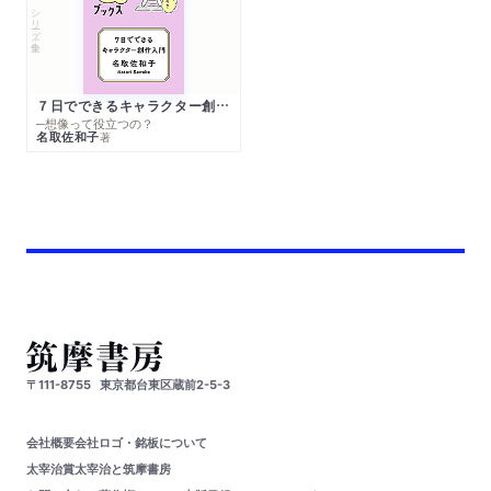
シリーズ・全集
７日でできるキャラクター創作入門
─想像って役立つの？
名取佐和子
著
〒111-8755
東京都台東区蔵前2-5-3
会社概要
会社ロゴ・銘板について
太宰治賞
太宰治と筑摩書房