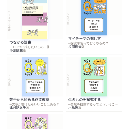
ちくまプリマー新書
シリーズ・全集
マイテーマの探し方
つながる読書
─探究学習ってどうやるの？
片岡則夫
著
─１０代に推したいこの一冊
小池陽慈
編
シリーズ・全集
シリーズ・全集
苦手から始める作文教室
生きものを探究する
─文章が書けたらいいことはある？
─自然を観察するってどういうこと？
津村記久子
小島渉
著
著