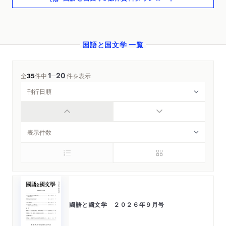
国語と国文学 一覧
1
20
─
全
35
件中
件を表示
國語と國文学 ２０２６年９月号