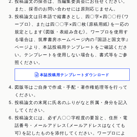
投稿論文の採否は、当編集委員会にお任せください。
また、採否のお問い合わせには原則応じません。
投稿論文は日本語で縦書きとし、四〇字×四〇〇行（ワ
ープロ）、または四〇〇字×四〇枚（原稿用紙）を一応の
規定とします（図版・表組み含む）。ワープロを使用す
る場合は、筑摩書房ホームページ内の『国語と国文学』
ページより、本誌投稿用テンプレートをご確認くださ
い。テンプレートを使用しない場合も、書式等をご参
照ください。
本誌投稿用テンプレートダウンロード
図版等はご自身で作成・手配・著作権処理等を行って
ください。
投稿論文の末尾に氏名のふりがなと所属・身分を記入
してください。
投稿論文には、必ず八〇〇字程度の要旨と、住所・電
話番号・メールアドレス（メールアドレスはなくても
可）を記したものを添付してください。ワープロによ