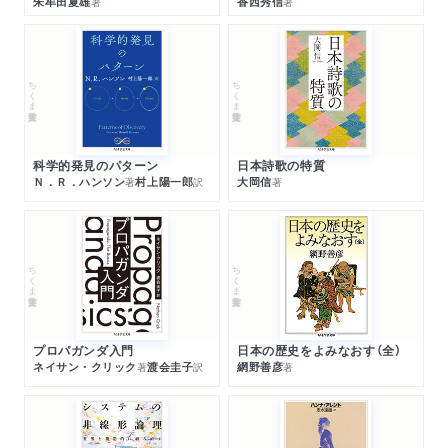
朱牟田夏雄
香西秀信
著
著
ちくま学芸文庫
ちくま学芸文庫
科学的発見のパターン
日本詩歌の特質
Ｎ．Ｒ．ハンソン
村上陽一郎
大岡信
著
訳
著
ちくま学芸文庫
ちくま学芸文庫
プロパガンダ入門
日本の歴史をよみなおす（全）
ネイサン・クリック
渡会圭子
網野善彦
著
訳
著