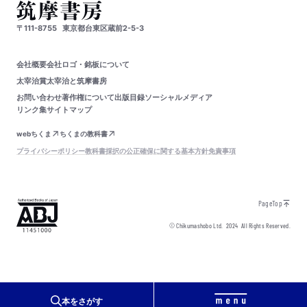
〒111-8755
東京都台東区蔵前2-5-3
会社概要
会社ロゴ・銘板について
太宰治賞
太宰治と筑摩書房
お問い合わせ
著作権について
出版目録
ソーシャルメディア
リンク集
サイトマップ
webちくま
ちくまの教科書
プライバシーポリシー
教科書採択の公正確保に関する基本方針
免責事項
PageTop
© Chikumashobo Ltd.
2024
All Rights Reserved.
本をさがす