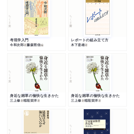
ちくま文庫
ちくま学芸文庫
考現学入門
レポートの組み立て方
今和次郎
藤森照信
木下是雄
著
編
著
ちくま文庫
ちくま文庫
身近な雑草の愉快な生きかた
身近な雑草の愉快な生きかた
三上修
稲垣栄洋
三上修
稲垣栄洋
著
著
著
著
ちくまプリマー新書
ちくま新書