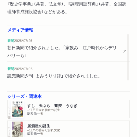
『歴史学事典』（共著、弘文堂）、『調理用語辞典』（共著、全国調
理師養成施設協会）などがある。
メディア情報
新聞
2026/07/26
朝日新聞で紹介されました。「家飲み 江戸時代からデリ
バリーも」
新聞
2025/07/05
読売新聞夕刊「よみうり寸評」で紹介されました。
シリーズ・関連本
すし 天ぷら 蕎麦 うなぎ
ちくま学芸文庫
─江戸四大名物食の誕生
飯野亮一
著
居酒屋の誕生
ちくま学芸文庫
─江戸の呑みだおれ文化
飯野亮一
著