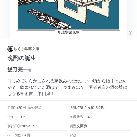
ちくま学芸文庫
晩酌の誕生
飯野亮一
著
はじめて明らかにされる家飲みの歴史。いつ頃から始まったの
か？ 飲まれていた酒は？ つまみは？ 著者独自の酒の肴に
もなる学術書、第四弾！
円
定価
ISBN
1,430
（10％税込）
978-4-480-51216-1
Cコード
整理番号
イ
0121
-54-4
文庫判
刊行日
判型
2023/11/09
頁
ページ数
解説
384