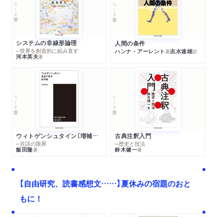
ちくま学芸文庫
ちくま学芸文庫
システムの非線形論理
人間の条件
─世界を創造的に組み直す
ハンナ・アーレント
志水速雄
著
訳
河本英夫
著
ちくま学芸文庫
ちくま学芸文庫
ウィトゲンシュタイン〔増補新版〕
古典注釈入門
─言語の限界
─歴史と技法
飯田隆
鈴木健一
著
著
【自由研究、読書感想文……】夏休みの宿題のおと
もに！