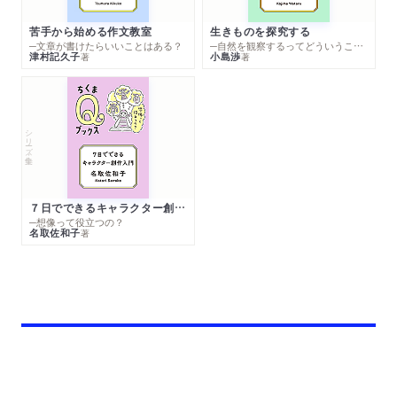
苦手から始める作文教室
生きものを探究する
─文章が書けたらいいことはある？
─自然を観察するってどういうこと？
津村記久子
小島渉
著
著
シリーズ・全集
７日でできるキャラクター創作入門
─想像って役立つの？
名取佐和子
著