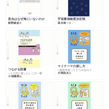
昆虫はなぜ海にいないのか
宇宙最強物質決定戦
朝野維起
高水裕一
著
著
ちくまプリマー新書
シリーズ・全集
マイテーマの探し方
つながる読書
─探究学習ってどうやるの？
片岡則夫
著
─１０代に推したいこの一冊
小池陽慈
編
シリーズ・全集
シリーズ・全集