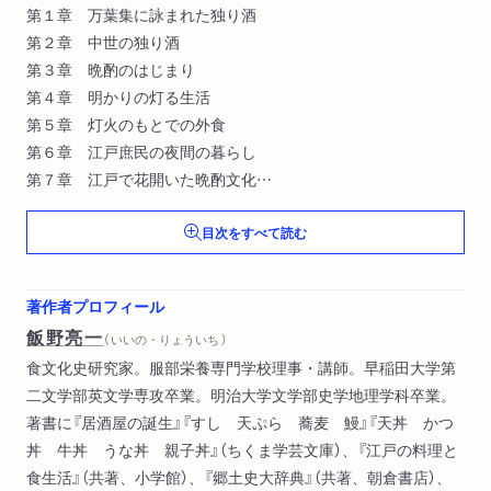
第１章 万葉集に詠まれた独り酒
第２章 中世の独り酒
第３章 晩酌のはじまり
第４章 明かりの灯る生活
第５章 灯火のもとでの外食
第６章 江戸庶民の夜間の暮らし
第７章 江戸で花開いた晩酌文化
第８章 晩酌の習慣が広まる
目次をすべて読む
第９章 多彩な晩酌の肴
第１０章 長くなった夜の生活時間
著作者プロフィール
飯野亮一
（ いいの・りょういち ）
食文化史研究家。服部栄養専門学校理事・講師。早稲田大学第
二文学部英文学専攻卒業。明治大学文学部史学地理学科卒業。
著書に『居酒屋の誕生』『すし 天ぷら 蕎麦 鰻』『天丼 かつ
丼 牛丼 うな丼 親子丼』（ちくま学芸文庫）、『江戸の料理と
食生活』（共著、小学館）、『郷土史大辞典』（共著、朝倉書店）、