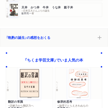
天丼 かつ丼 牛丼 うな丼 親子丼
ちくま学芸文庫
─日本五大どんぶりの誕生
飯野亮一
著
『晩酌の誕生』の感想をおくる
「ちくま学芸文庫」でいま人気の本
ちくま学芸文庫
ちくま学芸文庫
翻訳の常識
修辞的思考
─読解力から翻訳力へ
─論理でとらえきれぬもの