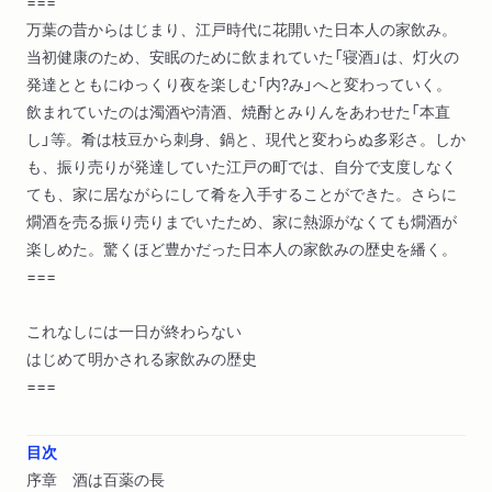
===
万葉の昔からはじまり、江戸時代に花開いた日本人の家飲み。
当初健康のため、安眠のために飲まれていた「寝酒」は、灯火の
発達とともにゆっくり夜を楽しむ「内?み」へと変わっていく。
飲まれていたのは濁酒や清酒、焼酎とみりんをあわせた「本直
し」等。肴は枝豆から刺身、鍋と、現代と変わらぬ多彩さ。しか
も、振り売りが発達していた江戸の町では、自分で支度しなく
ても、家に居ながらにして肴を入手することができた。さらに
燗酒を売る振り売りまでいたため、家に熱源がなくても燗酒が
楽しめた。驚くほど豊かだった日本人の家飲みの歴史を繙く。
===
これなしには一日が終わらない
はじめて明かされる家飲みの歴史
===
目次
序章 酒は百薬の長