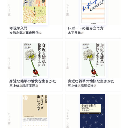
図版への注
ちくま文庫
ちくま学芸文庫
考現学入門
レポートの組み立て方
今和次郎
藤森照信
木下是雄
著
編
著
ちくま文庫
ちくま文庫
身近な雑草の愉快な生きかた
身近な雑草の愉快な生きかた
三上修
稲垣栄洋
三上修
稲垣栄洋
著
著
著
著
ちくまプリマー新書
ちくま新書