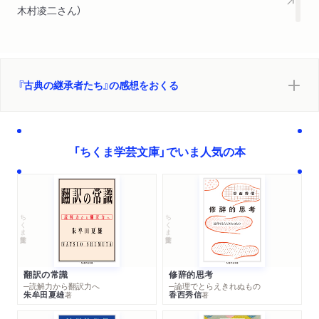
5 カロリング時代のリバイバル
木村凌二さん）
6 カロリング風小文字体の発展
7 カロリング時代の図書館とラテン語の古典
8 カロリング時代の学問
9 カロリング文化の黄昏
『古典の継承者たち』の感想をおくる
10 モンテカッシーノ修道院の復興
11 12世紀ルネサンス
12 スコラ哲学の時代
13 中世の西ヨーロッパにおけるギリシア語
「ちくま学芸文庫」でいま人気の本
第四章 ルネサンス
1 人文主義
ちくま学芸文庫
ちくま学芸文庫
2 最初の人文主義者たち
3 人文主義の充実―ペトラルカとその世代
4 コルッチオ・サルターティ（1331-1406）
5 大いなる発見の時代―ポッジオ（1380-1459）
翻訳の常識
修辞的思考
─読解力から翻訳力へ
─論理でとらえきれぬもの
6 15世紀におけるラテン研究―ヴァラとポリツィアーノ
朱牟田夏雄
香西秀信
著
著
7 ギリシア語学―外交官と亡命者と書籍収集家