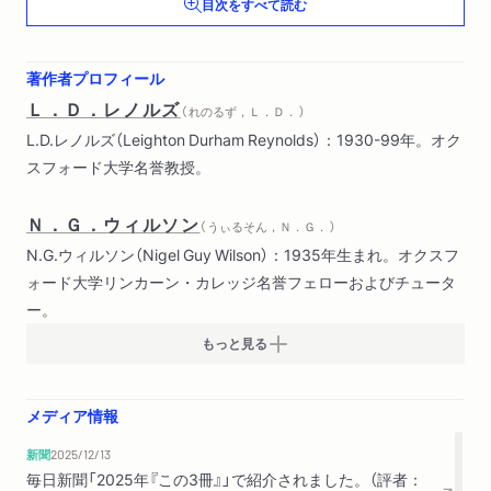
目次をすべて読む
7 概要と注釈書
8 巻子本から冊子本（コデツクス）へ
9 西ローマ帝国における四世紀の異教とキリスト教
著作者プロフィール
10 奥書（おくがき）
Ｌ．Ｄ．レノルズ
（ れのるず，Ｌ．Ｄ． ）
L.D.レノルズ（Leighton Durham Reynolds）：1930-99年。オク
第二章 東のギリシア語圏
スフォード大学名誉教授。
1 帝政ローマの学問と文献
2 キリスト教会と古典研究
Ｎ．Ｇ．ウィルソン
3 ビザンツ時代初期
（ うぃるそん，Ｎ．Ｇ． ）
4 オリエントにおけるギリシア語テクスト
N.G.ウィルソン（Nigel Guy Wilson）：1935年生まれ。オクスフ
5 九世紀の古典復興
ォード大学リンカーン・カレッジ名誉フェローおよびチュータ
6 ビザンツ時代後期
ー。
もっと見る
第三章 西のラテン語圏
1 暗黒時代
メディア情報
2 アイルランドとイングランド
3 アングロ・サクソン人の伝道師たち
新聞
2025/12/13
4 ブリテン諸島が古典テクストに与えた影響
毎日新聞「2025年『この3冊』」で紹介されました。（評者：