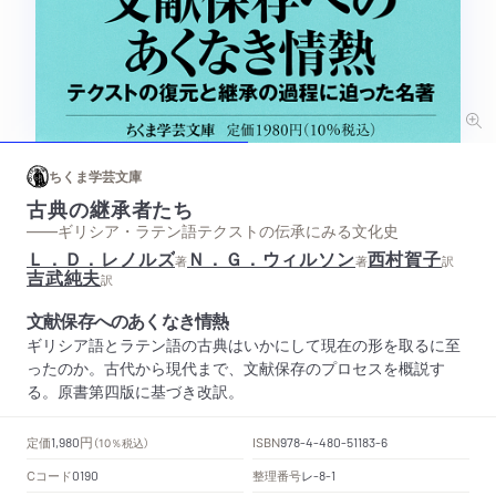
ちくま学芸文庫
古典の継承者たち
——ギリシア・ラテン語テクストの伝承にみる文化史
Ｌ．Ｄ．レノルズ
Ｎ．Ｇ．ウィルソン
西村賀子
著
著
訳
吉武純夫
訳
文献保存へのあくなき情熱
ギリシア語とラテン語の古典はいかにして現在の形を取るに至
ったのか。古代から現代まで、文献保存のプロセスを概説す
る。原書第四版に基づき改訳。
円
定価
ISBN
1,980
（10％税込）
978-4-480-51183-6
Cコード
整理番号
レ
0190
-8-1