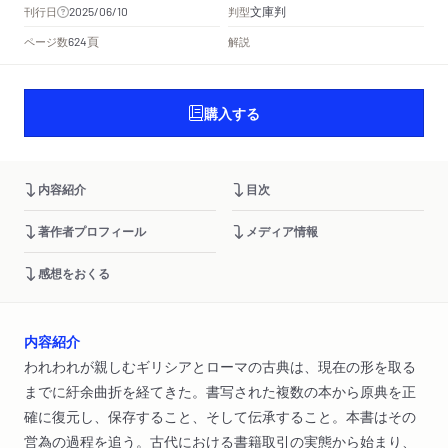
文庫判
刊行日
判型
2025/06/10
頁
ページ数
解説
624
購入する
内容紹介
目次
著作者プロフィール
メディア情報
感想をおくる
内容紹介
われわれが親しむギリシアとローマの古典は、現在の形を取る
までに紆余曲折を経てきた。書写された複数の本から原典を正
確に復元し、保存すること、そして伝承すること。本書はその
営為の過程を追う。古代における書籍取引の実態から始まり、