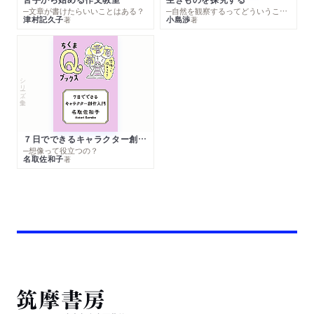
─文章が書けたらいいことはある？
─自然を観察するってどういうこと？
津村記久子
小島渉
著
著
シリーズ・全集
７日でできるキャラクター創作入門
─想像って役立つの？
名取佐和子
著