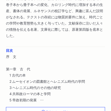
巻子本から冊子本への変化、カロリング時代に増加する本の生
産、書体の発展、ルネサンスの校訂学など、興趣に富んだ説明
がなされる。テクストの存続には物質的要件に加え、時代ごと
の学問や教育態勢も大きく与っていた。文献保存に注いだ人々
の情熱を伝える名著。文庫化に際しては、原著第四版を底本と
した。
目次
序 文
第一章 古 代
1 古代の本
2 ムーセイオンの図書館とヘレニズム時代の学問
3 ヘレニズム時代のその他の研究
4 共和政ローマの本と学問
5 帝政初期の発展
6 2世紀の擬古主義