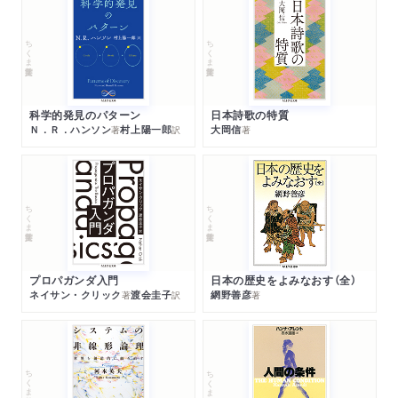
8 15世紀におけるギリシア研究―ベッサリオンとポリツィア
ーノ
ちくま学芸文庫
ちくま学芸文庫
9 ギリシア語テクストの最初の印刷本―アルドゥス・マヌテ
ィウスとマルコス・ムスロス
10 エラスムス（1469頃-1536）
科学的発見のパターン
日本詩歌の特質
Ｎ．Ｒ．ハンソン
村上陽一郎
大岡信
著
訳
著
第五章 ルネサンス以降
1 反宗教改革とルネサンス最盛期のイタリア
2 フランスにおける人文主義と学問の始まり
3 16-17世紀のネーデルラント
ちくま学芸文庫
ちくま学芸文庫
4 リチャード・ベントリー（1662-1742）―古典学と神学
5 古文書学の起源
6 ルネサンス以降に発見されたテクスト
プロパガンダ入門
日本の歴史をよみなおす（全）
ネイサン・クリック
渡会圭子
網野善彦
著
訳
著
7 エピローグ
第六章 テクスト批判
1 序
ちくま学芸文庫
ちくま学芸文庫
2 テクスト批判の理論の発展