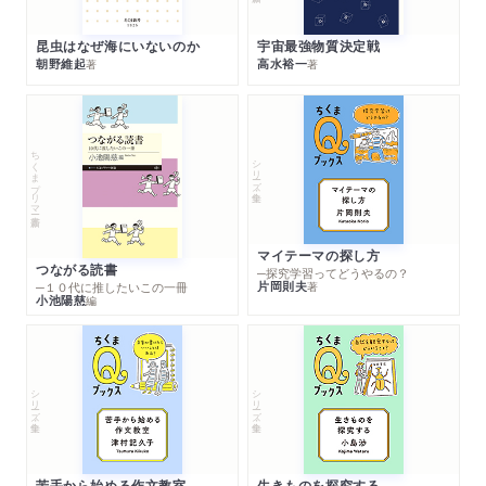
昆虫はなぜ海にいないのか
宇宙最強物質決定戦
朝野維起
高水裕一
著
著
ちくまプリマー新書
シリーズ・全集
マイテーマの探し方
つながる読書
─探究学習ってどうやるの？
片岡則夫
著
─１０代に推したいこの一冊
小池陽慈
編
シリーズ・全集
シリーズ・全集
苦手から始める作文教室
生きものを探究する