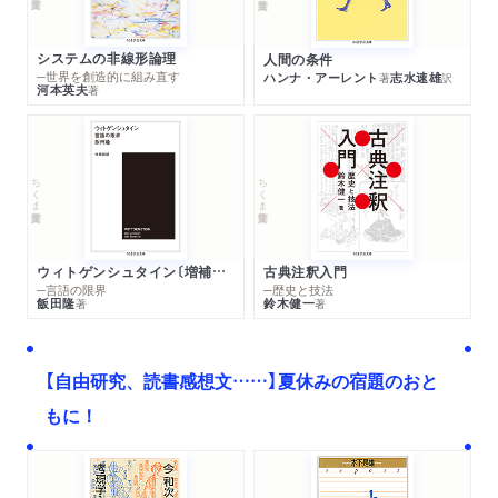
3 校合の系統図理論
4 系統図法の限界
システムの非線形論理
人間の条件
5 個々の写本の時期と価値
─世界を創造的に組み直す
ハンナ・アーレント
志水速雄
著
訳
河本英夫
著
6 間接的伝承
7 他のいくつかの基本的原則
8 テクストの毀れ
9 伝承の流動的形態―技術書と大衆文学
ちくま学芸文庫
ちくま学芸文庫
10 テクスト批判資料（アパラトウス・クリテイクス）の約束事
11 結語
ウィトゲンシュタイン〔増補新版〕
古典注釈入門
略語表
─言語の限界
─歴史と技法
飯田隆
鈴木健一
著
著
原 注
訳者あとがき
文庫版訳者あとがき
【自由研究、読書感想文……】夏休みの宿題のおと
本書で引用・言及される古典作家・作品の邦訳
もに！
写本索引
人名・作品名索引
事項・地名索引