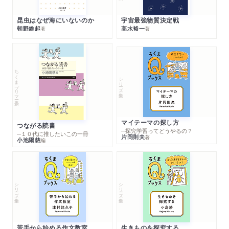
昆虫はなぜ海にいないのか
宇宙最強物質決定戦
朝野維起
高水裕一
著
著
ちくまプリマー新書
シリーズ・全集
マイテーマの探し方
つながる読書
─探究学習ってどうやるの？
─１０代に推したいこの一冊
片岡則夫
著
小池陽慈
編
シリーズ・全集
シリーズ・全集
苦手から始める作文教室
生きものを探究する