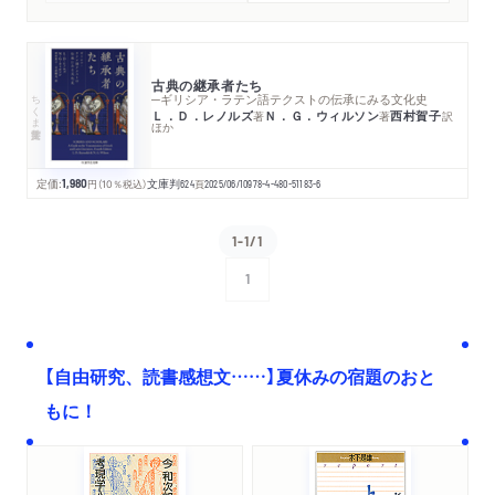
古典の継承者たち
ちくま学芸文庫
─ギリシア・ラテン語テクストの伝承にみる文化史
Ｌ．Ｄ．レノルズ
Ｎ．Ｇ．ウィルソン
西村賀子
著
著
訳
ほか
定価:
1,980
円
（10％税込）
文庫判
624
頁
2025/06/10
978-4-480-51183-6
1-1/1
1
次へ
【自由研究、読書感想文……】夏休みの宿題のおと
もに！