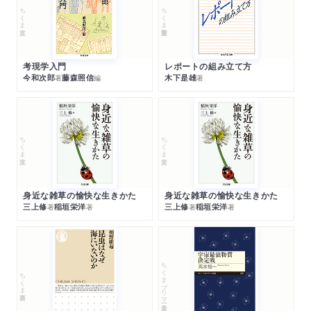
ちくま文庫
ちくま学芸文庫
考現学入門
レポートの組み立て方
今和次郎
藤森照信
木下是雄
著
編
著
ちくま文庫
ちくま文庫
身近な雑草の愉快な生きかた
身近な雑草の愉快な生きかた
三上修
稲垣栄洋
三上修
稲垣栄洋
著
著
著
著
ちくまプリマー新書
ちくま新書