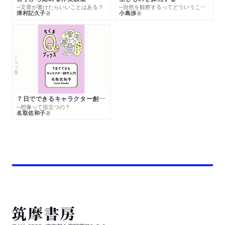
─文章が書けたらいいことはある？
─自然を観察するってどういうこと？
津村記久子
小島渉
著
著
シリーズ・全集
７日でできるキャラクター創作入門
─想像って役立つの？
名取佐和子
著