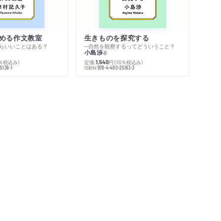
める作文教室
生きものを探究する
らいいことはある？
─自然を観察するってどういうこと？
小島渉
著
0％税込み）
定価:
円
（10％税込み）
1,540
ISBN:
5138-1
978-4-480-25163-3