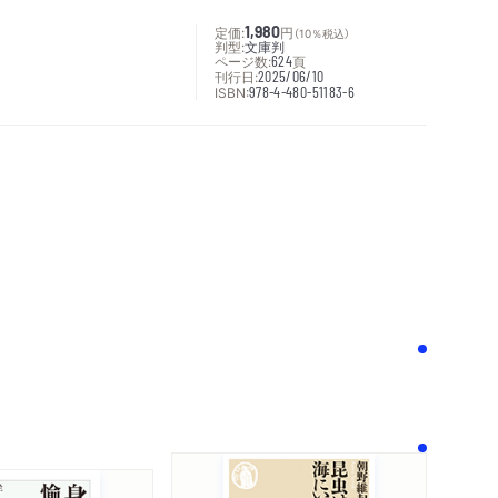
定価:
1,980
円
（10％税込）
判型:
文庫判
ページ数:
624
頁
刊行日:
2025/06/10
ISBN:
978-4-480-51183-6
次へ
！