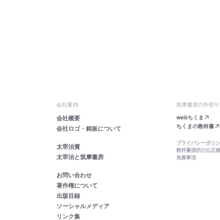
会社案内
筑摩書房の外部サ
webちくま
会社概要
ちくまの教科書
会社ロゴ・銘板について
プライバシーポリ
太宰治賞
教科書採択の公正
太宰治と筑摩書房
免責事項
お問い合わせ
著作権について
出版目録
ソーシャルメディア
リンク集