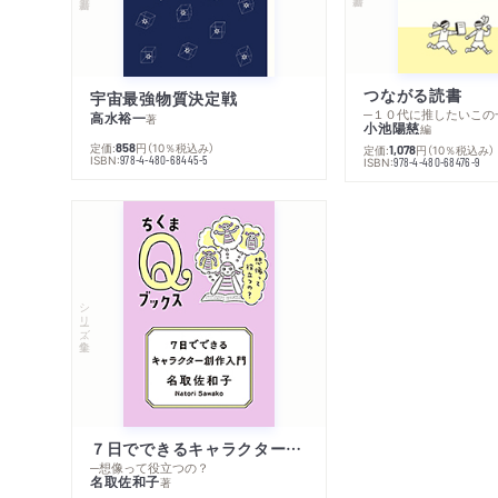
つながる読書
宇宙最強物質決定戦
─１０代に推したいこの
高水裕一
著
小池陽慈
編
定価:
円
（10％税込み）
858
定価:
円
（10％税込み）
1,078
ISBN:
978-4-480-68445-5
ISBN:
978-4-480-68476-9
シリーズ・全集
７日でできるキャラクター創作入門
─想像って役立つの？
名取佐和子
著