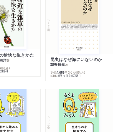
ちくま新書
の愉快な生きかた
昆虫はなぜ海にいないのか
栄洋
著
朝野維起
著
％税込み）
42819-6
定価:
円
（10％税込み）
1,056
ISBN:
978-4-480-07756-1
シリーズ・全集