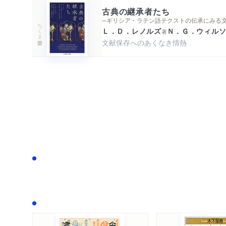
古典の継承者たち
─ギリシア・ラテン語テクストの伝承にみる
ちくま学芸文庫
Ｌ．Ｄ．レノルズ
Ｎ．Ｇ．ウィル
著
文献保存へのあくなき情熱