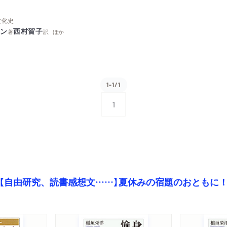
文化史
ソン
西村賀子
著
訳
ほか
1-1/1
1
【自由研究、読書感想文……】夏休みの宿題のおともに