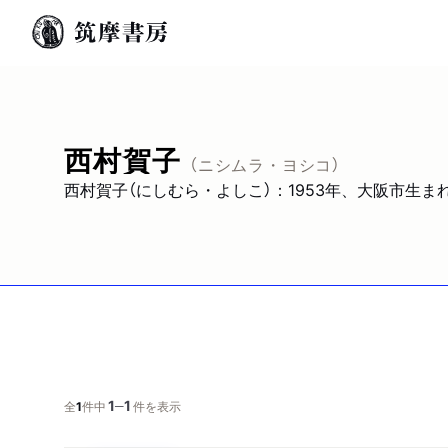
西村賀子
（ニシムラ・ヨシコ）
西村賀子（にしむら・よしこ）：1953年、大阪市生
1
1
─
全
1
件中
件を表示