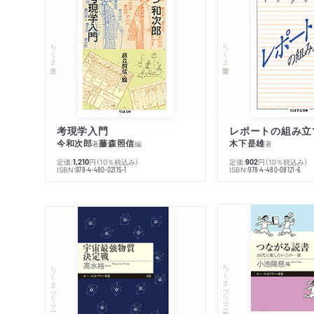
ちくま文庫
ちくま学芸文庫
考現学入門
レポートの組み立
今和次郎
藤森照信
木下是雄
著
編
著
定価:
円
（10％税込み）
定価:
円
（10％税込み）
1,210
902
ISBN:
ISBN:
978-4-480-02115-1
978-4-480-08121-6
ちくまプリマー新書
ちくまプリマー新書