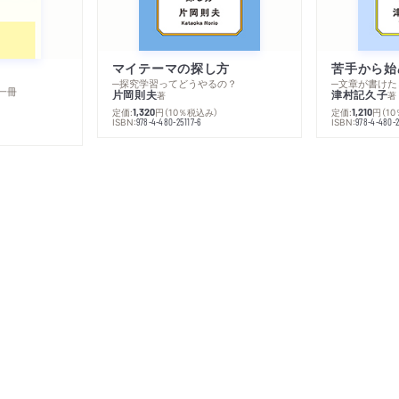
マイテーマの探し方
苦手から始
─探究学習ってどうやるの？
─文章が書けた
一冊
片岡則夫
津村記久子
著
著
定価:
円
（10％税込み）
定価:
円
（1
1,320
1,210
ISBN:
ISBN:
978-4-480-25117-6
978-4-480-2