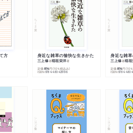
ちくま文庫
ちくま文庫
て方
身近な雑草の愉快な生きかた
身近な雑草
三上修
稲垣栄洋
三上修
稲垣
著
著
著
定価:
円
（10％税込み）
定価:
円
（10
814
814
ISBN:
ISBN:
978-4-480-42819-6
978-4-480-
シリーズ・全集
シリーズ・全集