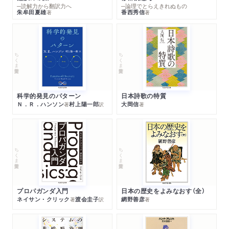
─読解力から翻訳力へ
─論理でとらえきれぬもの
朱牟田夏雄
香西秀信
著
著
ちくま学芸文庫
ちくま学芸文庫
科学的発見のパターン
日本詩歌の特質
Ｎ．Ｒ．ハンソン
村上陽一郎
大岡信
著
訳
著
ちくま学芸文庫
ちくま学芸文庫
プロパガンダ入門
日本の歴史をよみなおす（全）
ネイサン・クリック
渡会圭子
網野善彦
著
訳
著