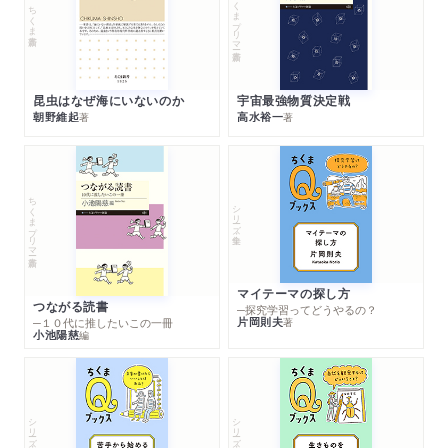
ちくまプリマー新書
ちくま新書
昆虫はなぜ海にいないのか
宇宙最強物質決定戦
朝野維起
高水裕一
著
著
ちくまプリマー新書
シリーズ・全集
マイテーマの探し方
つながる読書
─探究学習ってどうやるの？
片岡則夫
著
─１０代に推したいこの一冊
小池陽慈
編
シリーズ・全集
シリーズ・全集