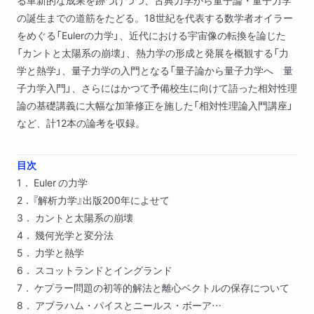
る革新的な成果を跡づけつつ、古典力学から量子論・量子力学
の誕生までの道筋をたどる。18世紀を代表する数学者オイラー
をめぐる「Eulerの力学」、近代における宇宙像の転換を論じた
「カントと太陽系の崩壊」、熱力学の形成と発展を概観する「力
学と熱学」、量子力学の入門となる「量子論から量子力学へ 量
子力学入門」、さらにはかつて予備校生に向けて語った相対性理
論の基礎講義に大幅な加筆修正を施した「相対性理論入門講座」
など、計12本の論考を収録。
目次
1． Euler の力学
2．『解析力学』出版200年によせて
3． カントと太陽系の崩壊
4． 幾何光学と変分法
5． 力学と熱学
6． スコットランドとイングランド
7． ケプラー問題の初等的解法と離心ベクトルの保存について
8． アブラハム・パイスとニールス・ボーア