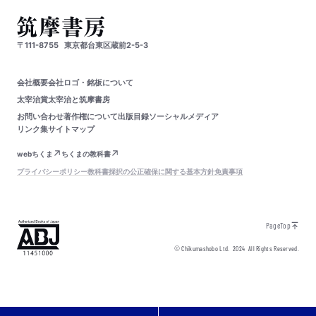
〒111-8755
東京都台東区蔵前2-5-3
会社概要
会社ロゴ・銘板について
太宰治賞
太宰治と筑摩書房
お問い合わせ
著作権について
出版目録
ソーシャルメディア
リンク集
サイトマップ
webちくま
ちくまの教科書
プライバシーポリシー
教科書採択の公正確保に関する基本方針
免責事項
PageTop
© Chikumashobo Ltd.
2024
All Rights Reserved.