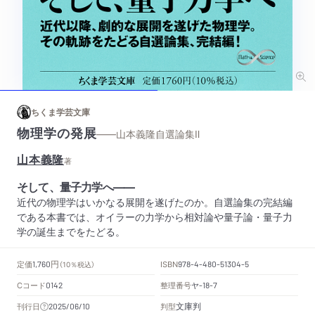
ちくま学芸文庫
物理学の発展
——山本義隆自選論集Ⅱ
山本義隆
著
そして、量子力学へ――
近代の物理学はいかなる展開を遂げたのか。自選論集の完結編
である本書では、オイラーの力学から相対論や量子論・量子力
学の誕生までをたどる。
円
定価
ISBN
1,760
（10％税込）
978-4-480-51304-5
Cコード
整理番号
ヤ
0142
-18-7
文庫判
刊行日
判型
2025/06/10