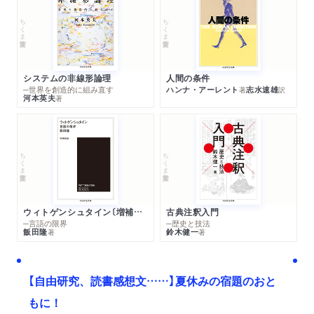
ちくま学芸文庫
ちくま学芸文庫
システムの非線形論理
人間の条件
─世界を創造的に組み直す
ハンナ・アーレント
志水速雄
著
訳
河本英夫
著
ちくま学芸文庫
ちくま学芸文庫
ウィトゲンシュタイン〔増補新版〕
古典注釈入門
─言語の限界
─歴史と技法
飯田隆
鈴木健一
著
著
【自由研究、読書感想文……】夏休みの宿題のおと
もに！