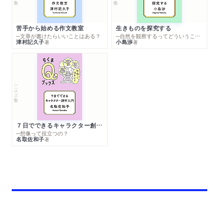
苦手から始める作文教室
生きものを探究する
─文章が書けたらいいことはある？
─自然を観察するってどういうこと？
津村記久子
小島渉
著
著
シリーズ・全集
７日でできるキャラクター創作入門
─想像って役立つの？
名取佐和子
著