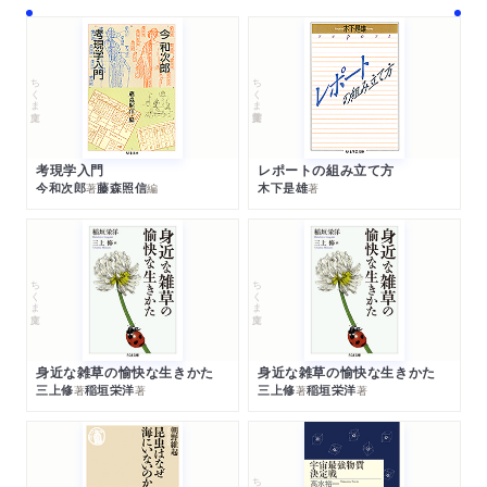
ちくま文庫
ちくま学芸文庫
考現学入門
レポートの組み立て方
今和次郎
藤森照信
木下是雄
著
編
著
ちくま文庫
ちくま文庫
身近な雑草の愉快な生きかた
身近な雑草の愉快な生きかた
三上修
稲垣栄洋
三上修
稲垣栄洋
著
著
著
著