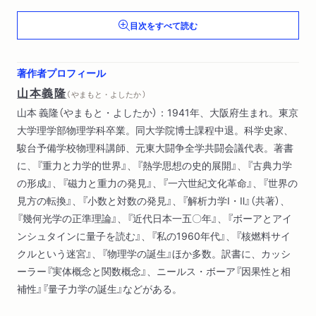
9． 量子論から量子力学へ――量子力学入門
目次をすべて読む
10． 対応原理と相補性原理
11． 55 年目の量子力学演習
12． 相対性理論入門講座
著作者プロフィール
あとがき――物理学について，私がこれまで書いてきたもの
山本義隆
（ やまもと・よしたか ）
山本 義隆（やまもと・よしたか）：1941年、大阪府生まれ。東京
大学理学部物理学科卒業。同大学院博士課程中退。科学史家、
駿台予備学校物理科講師、元東大闘争全学共闘会議代表。著書
に、『重力と力学的世界』、『熱学思想の史的展開』、『古典力学
の形成』、『磁力と重力の発見』、『一六世紀文化革命』、『世界の
見方の転換』、『小数と対数の発見』、『解析力学Ⅰ・Ⅱ』（共著）、
『幾何光学の正準理論』、『近代日本一五〇年』、『ボーアとアイ
ンシュタインに量子を読む』、『私の1960年代』、『核燃料サイ
クルという迷宮』、『物理学の誕生』ほか多数。訳書に、カッシ
ーラー『実体概念と関数概念』、ニールス・ボーア『因果性と相
補性』『量子力学の誕生』などがある。