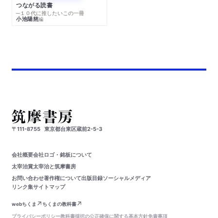
つながる読書
─１０代に推したいこの一冊
小池陽慈
編
〒111-8755
東京都台東区蔵前2-5-3
会社概要
会社ロゴ・銘板について
太宰治賞
太宰治と筑摩書房
お問い合わせ
著作権について
出版目録
ソーシャルメディア
リンク集
サイトマップ
webちくま
ちくまの教科書
プライバシーポリシー
教科書採択の公正確保に関する基本方針
免責事項