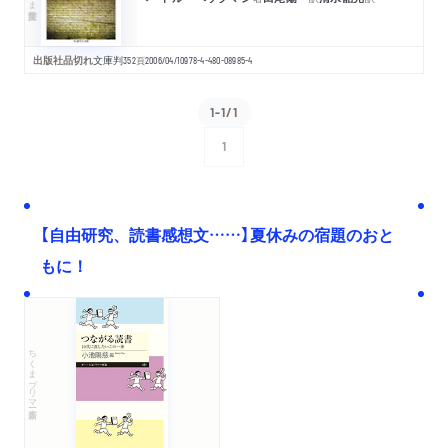
出版社品切れ
文庫判
352
頁
2006/04/10
978-4-480-08985-4
1-1/1
1
次へ
【自由研究、読書感想文……】夏休みの宿題のおと
もに！
ちくまプリマー新書