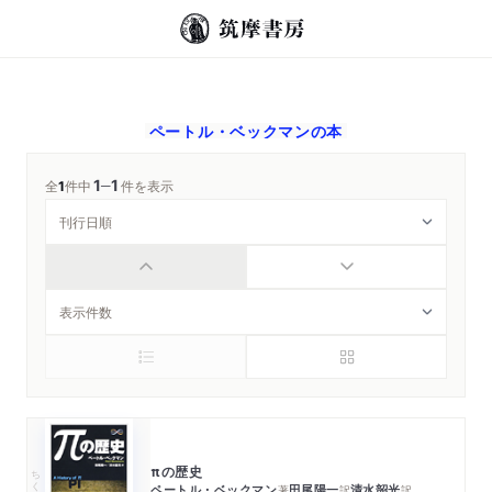
ペートル・ベックマン
の本
1
1
─
全
1
件中
件を表示
πの歴史
ちくま学芸文庫
ペートル・ベックマン
田尾陽一
清水韶光
著
訳
訳