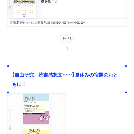
愛敬浩二
著
定価:
814
円
（10％税込）
新書判
256
頁
2006/04/05
978-4-480-06299-4
1-1/1
1
次へ
【自由研究、読書感想文……】夏休みの宿題のおと
もに！
ちくまプリマー新書