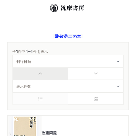
愛敬浩二
の本
1
1
─
全
1
件中
件を表示
改憲問題
ちくま新書