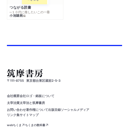
つながる読書
─１０代に推したいこの一冊
小池陽慈
編
〒111-8755
東京都台東区蔵前2-5-3
会社概要
会社ロゴ・銘板について
太宰治賞
太宰治と筑摩書房
お問い合わせ
著作権について
出版目録
ソーシャルメディア
リンク集
サイトマップ
webちくま
ちくまの教科書