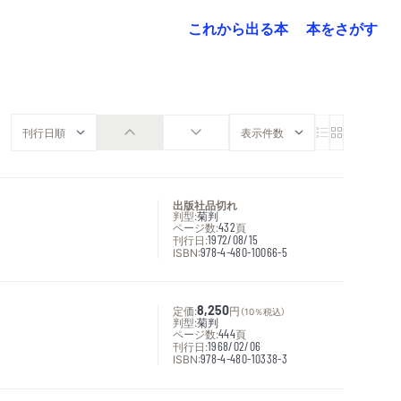
これから出る本
本をさがす
出版社品切れ
判型:
菊判
ページ数:
432
頁
刊行日:
1972/08/15
ISBN:
978-4-480-10066-5
定価:
8,250
円
（10％税込）
判型:
菊判
ページ数:
444
頁
刊行日:
1968/02/06
ISBN:
978-4-480-10338-3