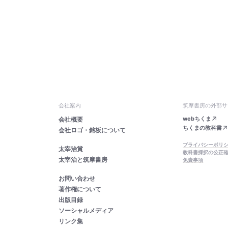
会社案内
筑摩書房の外部サ
webちくま
会社概要
ちくまの教科書
会社ロゴ・銘板について
プライバシーポリ
太宰治賞
教科書採択の公正
太宰治と筑摩書房
免責事項
お問い合わせ
著作権について
出版目録
ソーシャルメディア
リンク集