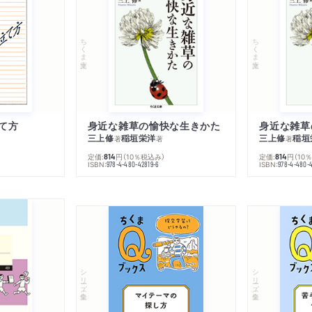
ちくま文庫
ちくま文庫
て方
身近な雑草の愉快な生きかた
身近な雑草
三上修
稲垣栄洋
三上修
稲垣
著
著
著
定価:
円
（10％税込み）
定価:
円
（10
814
814
ISBN:
ISBN:
978-4-480-42819-6
978-4-480-
シリーズ・全集
シリーズ・全集