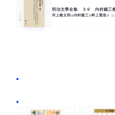
明治文學全集 ３９ 内村鑑三
シリーズ・全集
河上徹太郎
内村鑑三
畔上賢造
編
著
著
ほ