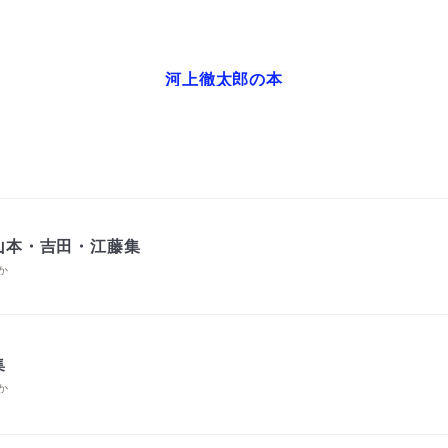
河上徹太郎
の本
山本・吉田・江藤集
か
集
か