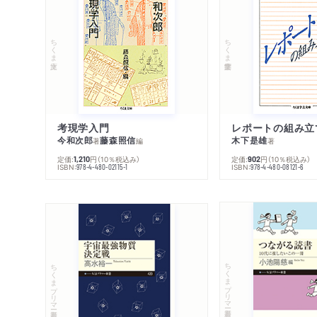
ちくま文庫
ちくま学芸文庫
考現学入門
レポートの組み立
今和次郎
藤森照信
木下是雄
著
編
著
定価:
円
（10％税込み）
定価:
円
（10％税込み）
1,210
902
ISBN:
ISBN:
978-4-480-02115-1
978-4-480-08121-6
ちくまプリマー新書
ちくまプリマー新書