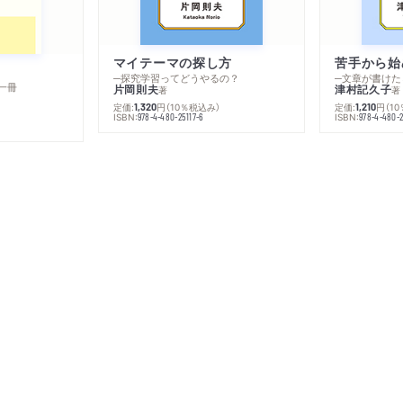
マイテーマの探し方
苦手から始
─探究学習ってどうやるの？
─文章が書けた
一冊
片岡則夫
津村記久子
著
著
定価:
円
（10％税込み）
定価:
円
（1
1,320
1,210
ISBN:
ISBN:
978-4-480-25117-6
978-4-480-2