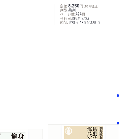
定価:
8,250
円
（10％税込）
判型:
菊判
ページ数:
424
頁
刊行日:
1967/12/23
ISBN:
978-4-480-10339-0
次へ
！