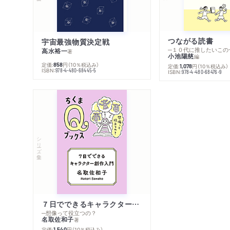
つながる読書
宇宙最強物質決定戦
─１０代に推したいこの
高水裕一
著
小池陽慈
編
定価:
円
（10％税込み）
858
定価:
円
（10％税込み）
1,078
ISBN:
978-4-480-68445-5
ISBN:
978-4-480-68476-9
シリーズ・全集
７日でできるキャラクター創作入門
─想像って役立つの？
名取佐和子
著
定価:
円
（10％税込み）
1,540