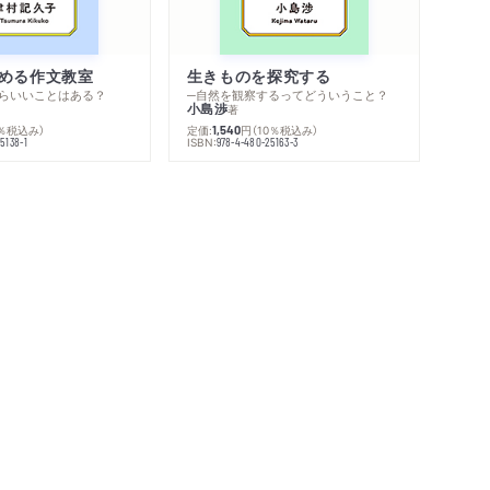
める作文教室
生きものを探究する
らいいことはある？
─自然を観察するってどういうこと？
小島渉
著
0％税込み）
定価:
円
（10％税込み）
1,540
ISBN:
5138-1
978-4-480-25163-3