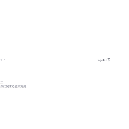
イト
PageTop
シー
確保に関する基本方針