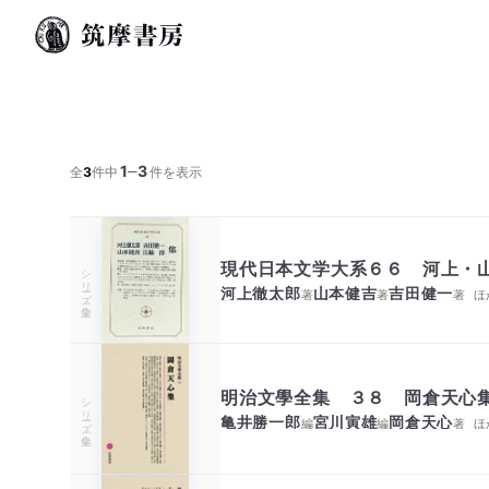
1
3
─
全
3
件中
件を表示
現代日本文学大系６６ 河上・
シリーズ・全集
河上徹太郎
山本健吉
吉田健一
著
著
著
ほ
明治文學全集 ３８ 岡倉天心
シリーズ・全集
亀井勝一郎
宮川寅雄
岡倉天心
編
編
著
ほ