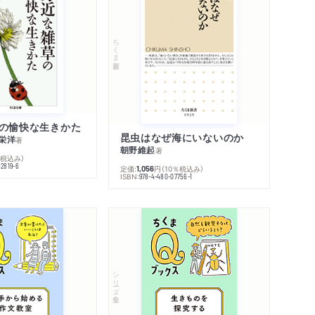
ちくま新書
の愉快な生きかた
昆虫はなぜ海にいないのか
栄洋
著
朝野維起
著
％税込み）
42819-6
定価:
円
（10％税込み）
1,056
ISBN:
978-4-480-07756-1
シリーズ・全集