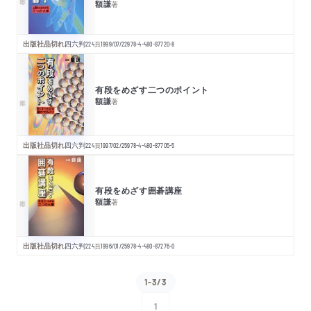
額謙
著
出版社品切れ
四六判
224
頁
1999/07/22
978-4-480-87720-8
有段をめざす二つのポイント
額謙
著
出版社品切れ
四六判
224
頁
1997/02/25
978-4-480-87705-5
有段をめざす囲碁講座
額謙
著
出版社品切れ
四六判
224
頁
1996/01/25
978-4-480-87276-0
1-3/3
1
次へ