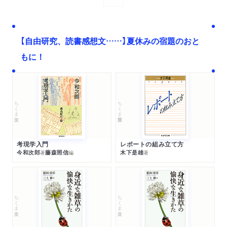
【自由研究、読書感想文……】夏休みの宿題のおと
もに！
ちくま文庫
ちくま学芸文庫
考現学入門
レポートの組み立て方
今和次郎
藤森照信
木下是雄
著
編
著
ちくま文庫
ちくま文庫