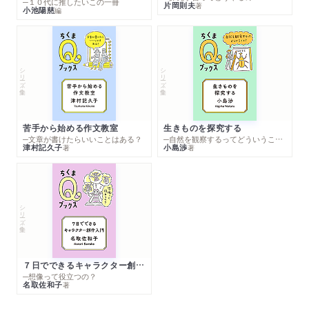
─１０代に推したいこの一冊
片岡則夫
著
小池陽慈
編
シリーズ・全集
シリーズ・全集
苦手から始める作文教室
生きものを探究する
─文章が書けたらいいことはある？
─自然を観察するってどういうこと？
津村記久子
小島渉
著
著
シリーズ・全集
７日でできるキャラクター創作入門
─想像って役立つの？
名取佐和子
著