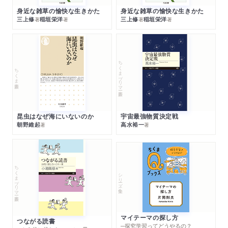
身近な雑草の愉快な生きかた
身近な雑草の愉快な生きかた
三上修
稲垣栄洋
三上修
稲垣栄洋
著
著
著
著
ちくまプリマー新書
ちくま新書
昆虫はなぜ海にいないのか
宇宙最強物質決定戦
朝野維起
高水裕一
著
著
ちくまプリマー新書
シリーズ・全集
マイテーマの探し方
つながる読書
─探究学習ってどうやるの？