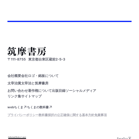
〒111-8755
東京都台東区蔵前2-5-3
会社概要
会社ロゴ・銘板について
太宰治賞
太宰治と筑摩書房
お問い合わせ
著作権について
出版目録
ソーシャルメディア
リンク集
サイトマップ
webちくま
ちくまの教科書
プライバシーポリシー
教科書採択の公正確保に関する基本方針
免責事項
PageTop