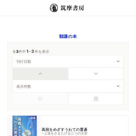
額謙
の本
1
3
─
全
3
件中
件を表示
高段をめざすうわての置碁
─上達をさまたげる三つの大罪