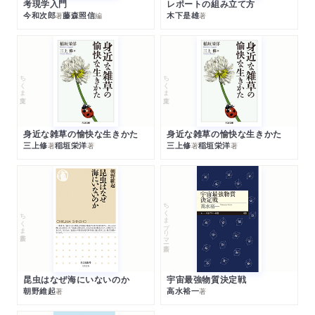
考現学入門
レポートの組み立て方
今和次郎
藤森照信
木下是雄
著
編
著
ちくま文庫
ちくま文庫
身近な雑草の愉快な生きかた
身近な雑草の愉快な生きかた
三上修
稲垣栄洋
三上修
稲垣栄洋
著
著
著
著
ちくまプリマー新書
ちくま新書
昆虫はなぜ海にいないのか
宇宙最強物質決定戦
朝野維起
高水裕一
著
著