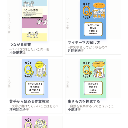
ちくまプリマー新書
シリーズ・全集
マイテーマの探し方
つながる読書
─探究学習ってどうやるの？
─１０代に推したいこの一冊
片岡則夫
著
小池陽慈
編
シリーズ・全集
シリーズ・全集
苦手から始める作文教室
生きものを探究する
─文章が書けたらいいことはある？
─自然を観察するってどういうこと？
津村記久子
小島渉
著
著