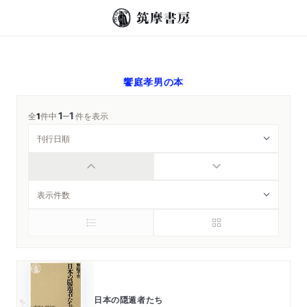
饗庭孝男
の本
1
1
─
全
1
件中
件を表示
日本の隠遁者たち
ちくま新書