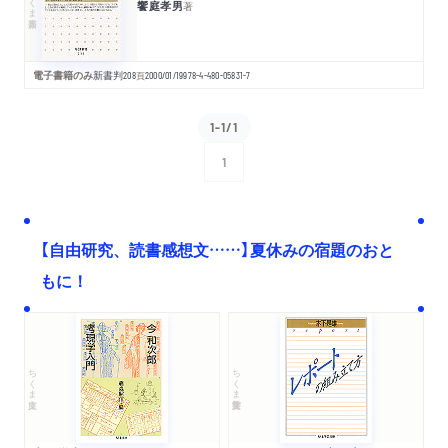
饗庭孝男
著
電子書籍のみ
新書判
208
頁
2000/01/19
978-4-480-05831-7
1-1/1
1
次へ
【自由研究、読書感想文……】夏休みの宿題のおと
もに！
ちくま文庫
ちくま学芸文庫