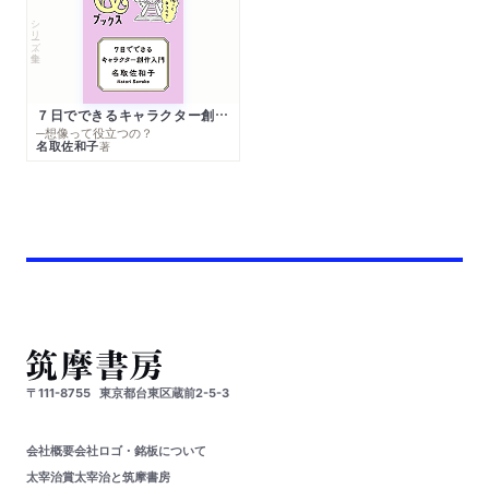
シリーズ・全集
７日でできるキャラクター創作入門
─想像って役立つの？
名取佐和子
著
〒111-8755
東京都台東区蔵前2-5-3
会社概要
会社ロゴ・銘板について
太宰治賞
太宰治と筑摩書房