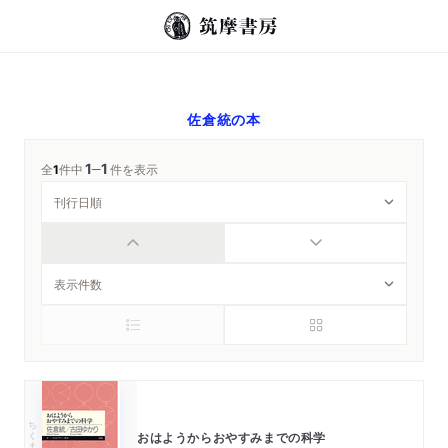
佐倉統
の本
1
1
─
全
1
件中
件を表示
ちくまプリマー新書
おはようからおやすみまでの科学