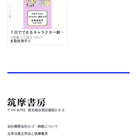
シリーズ・全集
７日でできるキャラクター創作入門
─想像って役立つの？
名取佐和子
著
〒111-8755
東京都台東区蔵前2-5-3
会社概要
会社ロゴ・銘板について
太宰治賞
太宰治と筑摩書房