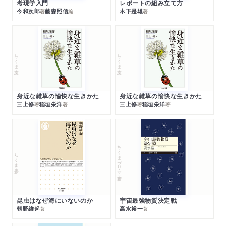
考現学入門
レポートの組み立て方
今和次郎
藤森照信
木下是雄
著
編
著
ちくま文庫
ちくま文庫
身近な雑草の愉快な生きかた
身近な雑草の愉快な生きかた
三上修
稲垣栄洋
三上修
稲垣栄洋
著
著
著
著
ちくまプリマー新書
ちくま新書
昆虫はなぜ海にいないのか
宇宙最強物質決定戦
朝野維起
高水裕一
著
著