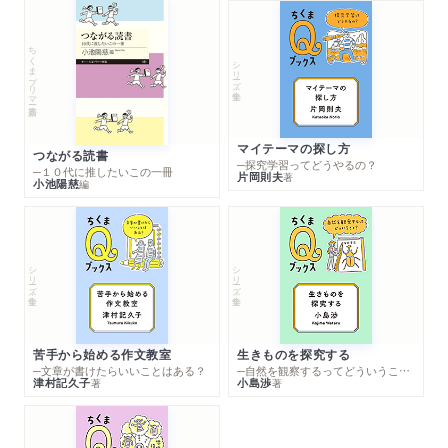
ちくまプリマー新書
シリーズ・全集
マイテーマの探し方
つながる読書
─探究学習ってどうやるの？
─１０代に推したいこの一冊
片岡則夫
著
小池陽慈
編
シリーズ・全集
シリーズ・全集
苦手から始める作文教室
生きものを探究する
─文章が書けたらいいことはある？
─自然を観察するってどういうこと？
津村記久子
小島渉
著
著