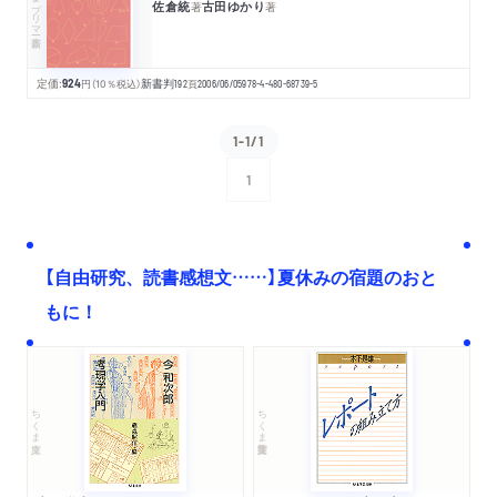
佐倉統
古田ゆかり
著
著
定価:
924
円
（10％税込）
新書判
192
頁
2006/06/05
978-4-480-68739-5
1-1/1
1
次へ
【自由研究、読書感想文……】夏休みの宿題のおと
もに！
ちくま文庫
ちくま学芸文庫