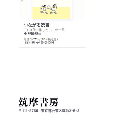
つながる読書
─１０代に推したいこの一冊
小池陽慈
編
定価:
円
（10％税込み）
1,078
ISBN:
978-4-480-68476-9
〒111-8755
東京都台東区蔵前2-5-3