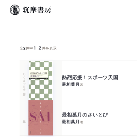
1
2
─
全
2
件中
件を表示
ちくまプリマー新書
熱烈応援！スポーツ天国
最相葉月
著
最相葉月のさいとび
最相葉月
著