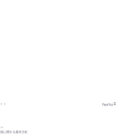
イト
PageTop
シー
確保に関する基本方針