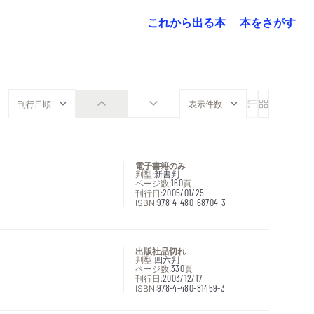
これから出る本
本をさがす
電子書籍のみ
判型:
新書判
ページ数:
160
頁
刊行日:
2005/01/25
ISBN:
978-4-480-68704-3
出版社品切れ
判型:
四六判
ページ数:
330
頁
刊行日:
2003/12/17
ISBN:
978-4-480-81459-3