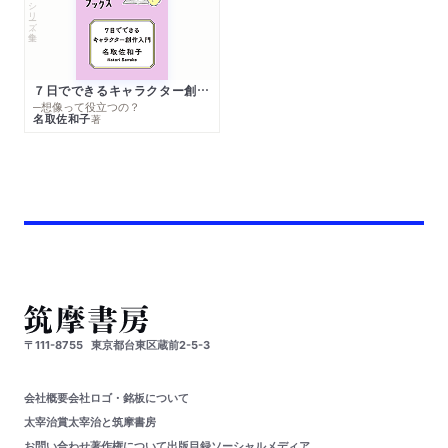
シリーズ・全集
７日でできるキャラクター創作入門
─想像って役立つの？
名取佐和子
著
〒111-8755
東京都台東区蔵前2-5-3
会社概要
会社ロゴ・銘板について
太宰治賞
太宰治と筑摩書房
お問い合わせ
著作権について
出版目録
ソーシャルメディア