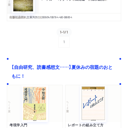
出版社品切れ
文庫判
352
頁
2006/04/10
978-4-480-08985-4
1-1/1
1
次へ
【自由研究、読書感想文……】夏休みの宿題のおと
もに！
ちくま文庫
ちくま学芸文庫
考現学入門
レポートの組み立て方