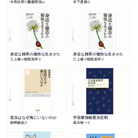
今和次郎
藤森照信
木下是雄
著
編
著
ちくま文庫
ちくま文庫
身近な雑草の愉快な生きかた
身近な雑草の愉快な生きかた
三上修
稲垣栄洋
三上修
稲垣栄洋
著
著
著
著
ちくまプリマー新書
ちくま新書
昆虫はなぜ海にいないのか
宇宙最強物質決定戦
朝野維起
高水裕一
著
著