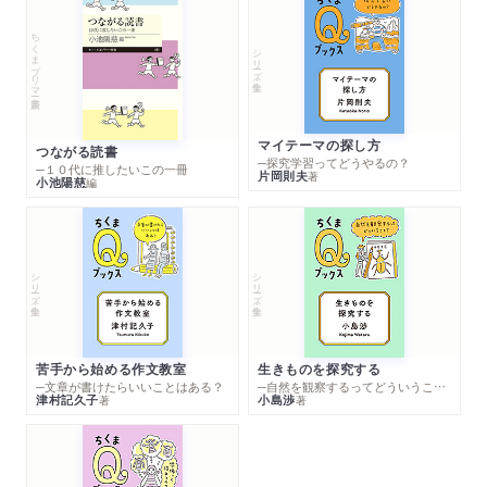
ちくまプリマー新書
シリーズ・全集
マイテーマの探し方
つながる読書
─探究学習ってどうやるの？
─１０代に推したいこの一冊
片岡則夫
著
小池陽慈
編
シリーズ・全集
シリーズ・全集
苦手から始める作文教室
生きものを探究する
─文章が書けたらいいことはある？
─自然を観察するってどういうこと？
津村記久子
小島渉
著
著