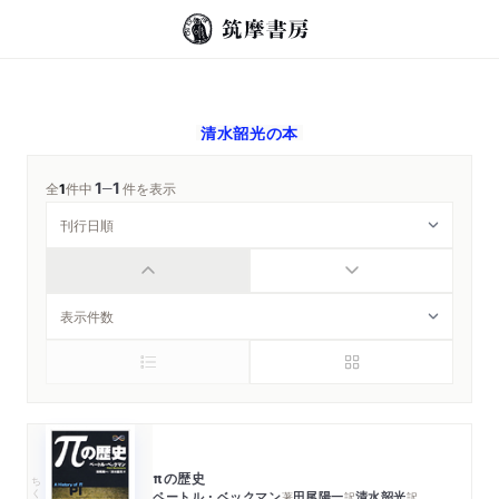
清水韶光
の本
1
1
─
全
1
件中
件を表示
πの歴史
ちくま学芸文庫
ペートル・ベックマン
田尾陽一
清水韶光
著
訳
訳