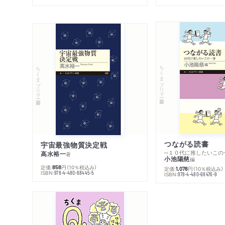
ちくまプリマー新書
ちくまプリマー新書
つながる読書
宇宙最強物質決定戦
─１０代に推したいこの
高水裕一
著
小池陽慈
編
定価:
円
（10％税込み）
858
定価:
円
（10％税込み）
1,078
ISBN:
978-4-480-68445-5
ISBN:
978-4-480-68476-9