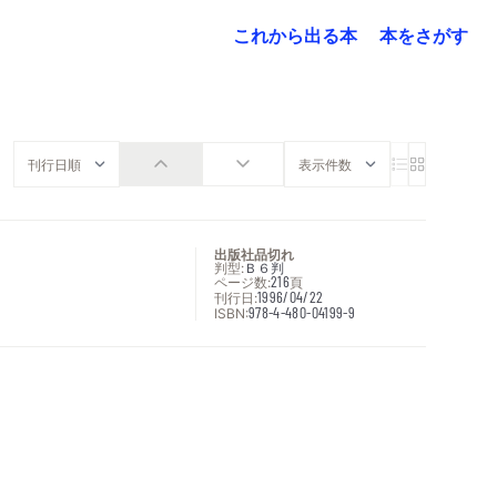
これから出る本
本をさがす
出版社品切れ
判型:
Ｂ６判
ページ数:
216
頁
刊行日:
1996/04/22
ISBN:
978-4-480-04199-9
次へ