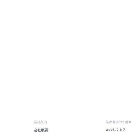
会社案内
筑摩書房の外部サ
webちくま
会社概要