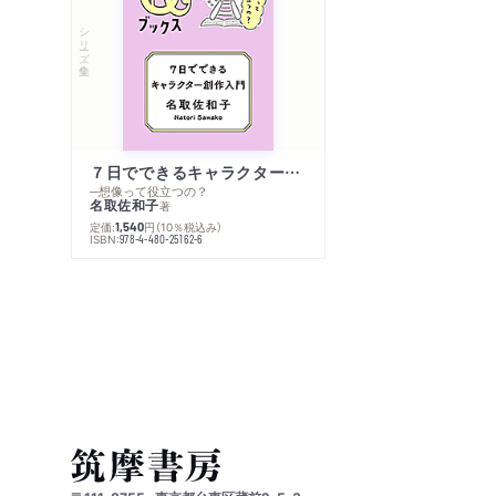
シリーズ・全集
７日でできるキャラクター創作入門
─想像って役立つの？
名取佐和子
著
定価:
円
（10％税込み）
1,540
ISBN:
978-4-480-25162-6