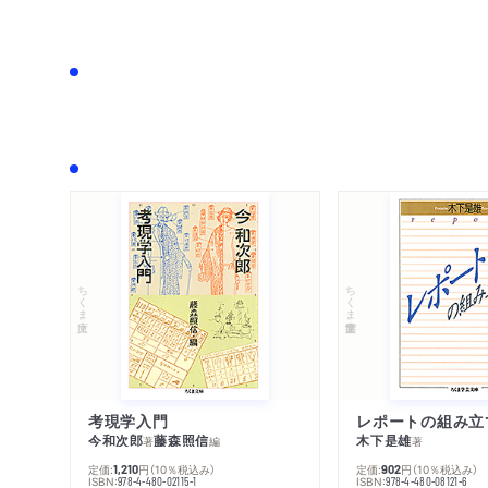
ちくま文庫
ちくま学芸文庫
考現学入門
レポートの組み立
今和次郎
藤森照信
木下是雄
著
編
著
定価:
円
（10％税込み）
定価:
円
（10％税込み）
1,210
902
ISBN:
ISBN:
978-4-480-02115-1
978-4-480-08121-6