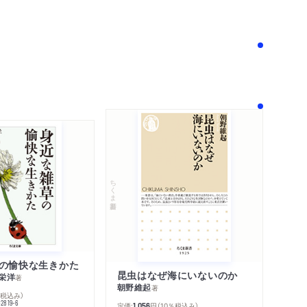
！
ちくま新書
の愉快な生きかた
昆虫はなぜ海にいないのか
栄洋
著
朝野維起
著
％税込み）
42819-6
定価:
円
（10％税込み）
1,056