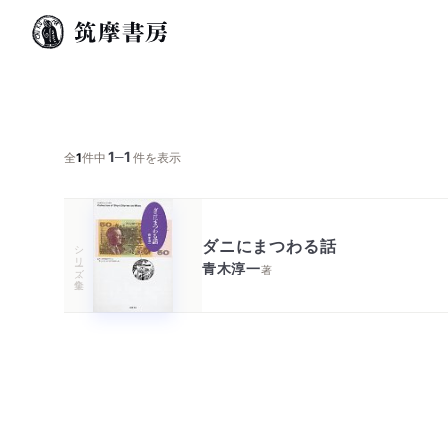
1
1
─
全
1
件中
件を表示
ダニにまつわる話
シリーズ・全集
青木淳一
著