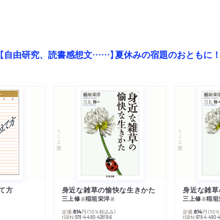
【自由研究、読書感想文……】夏休みの宿題のおともに
ちくま文庫
ちくま文庫
て方
身近な雑草の愉快な生きかた
身近な雑草
三上修
稲垣栄洋
三上修
稲垣
著
著
著
定価:
円
（10％税込み）
定価:
円
（10
814
814
ISBN:
ISBN:
978-4-480-42819-6
978-4-480-