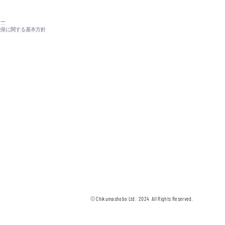
シー
確保に関する基本方針
© Chikumashobo Ltd.
2024
All Rights Reserved.