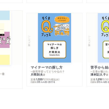
シリーズ・全集
シリーズ・全集
マイテーマの探し方
苦手から始
─探究学習ってどうやるの？
─文章が書けた
一冊
片岡則夫
津村記久子
著
著
定価:
円
（10％税込み）
定価:
円
（1
1,320
1,210
ISBN:
ISBN:
978-4-480-25117-6
978-4-480-2