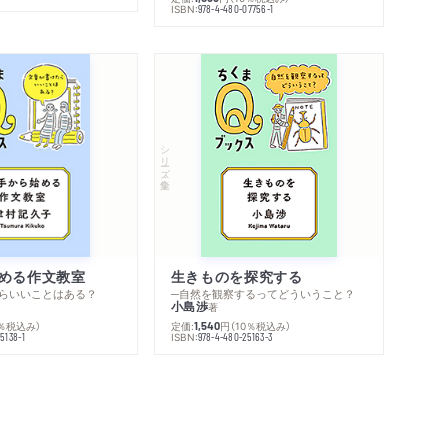
ISBN:
978-4-480-07756-1
シリーズ・全集
める作文教室
生きものを探究する
らいいことはある？
─自然を観察するってどういうこと？
小島渉
著
0％税込み）
定価:
円
（10％税込み）
1,540
ISBN:
5138-1
978-4-480-25163-3