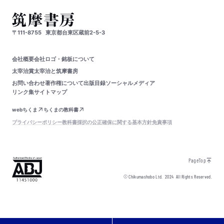
〒111-8755
東京都台東区蔵前2-5-3
会社概要
会社ロゴ・銘板について
太宰治賞
太宰治と筑摩書房
お問い合わせ
著作権について
出版目録
ソーシャルメディア
リンク集
サイトマップ
webちくま
ちくまの教科書
プライバシーポリシー
教科書採択の公正確保に関する基本方針
免責事項
PageTop
© Chikumashobo Ltd.
2024
All Rights Reserved.