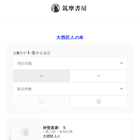
大西巨人
の本
1
5
─
全
5
件中
件を表示
神聖喜劇 ５
ちくま文庫
─第八部・永却の章
大西巨人
著