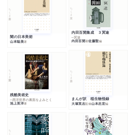
ちくま文庫
ちくま新書
内田百閒集成 ３冥途
闇の日本美術
─冥途
内田百閒
佐藤聖
著
編
山本聡美
著
ちくま学芸文庫
ちくま新書
残酷美術史
まんが訳 稲生物怪録
─西洋世界の裏面をよみとく
池上英洋
著
大塚英志
山本忠宏
監修
編
ちくま文庫