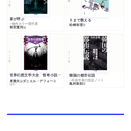
家が呼ぶ
５まで数える
─物件ホラー傑作選
松崎有理
著
朝宮運河
編
ちくま文庫
ちくま文庫
世界幻想文学大全 怪奇小説精華
韓国の都市伝説
─民俗学者の怪談ノート
東雅夫
ダニエル・デフォー
編
著
島村恭則
著
ほか