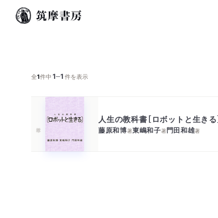
1
1
─
全
1
件中
件を表示
人生の教科書［ロボットと生きる
藤原和博
東嶋和子
門田和雄
著
著
著