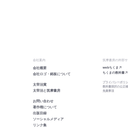
会社案内
筑摩書房の外部サ
webちくま
会社概要
ちくまの教科書
会社ロゴ・銘板について
プライバシーポリ
太宰治賞
教科書採択の公正
太宰治と筑摩書房
免責事項
お問い合わせ
著作権について
出版目録
ソーシャルメディア
リンク集