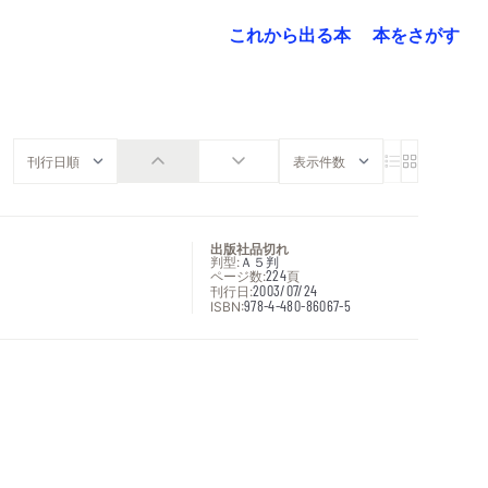
これから出る本
本をさがす
出版社品切れ
判型:
Ａ５判
ページ数:
224
頁
刊行日:
2003/07/24
ISBN:
978-4-480-86067-5
次へ