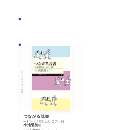
ちくまプリマー新書
つながる読書
─１０代に推したいこの一冊
小池陽慈
編