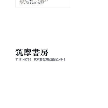
定価:
円
（10％税込み）
1,078
ISBN:
978-4-480-68476-9
〒111-8755
東京都台東区蔵前2-5-3