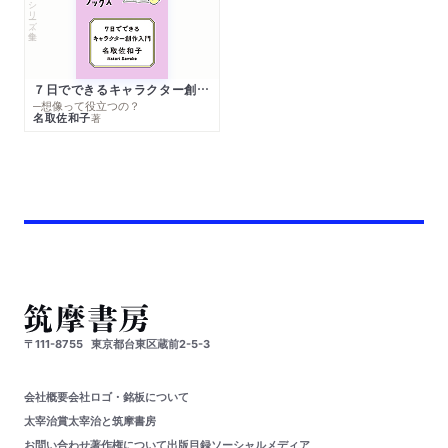
シリーズ・全集
７日でできるキャラクター創作入門
─想像って役立つの？
名取佐和子
著
〒111-8755
東京都台東区蔵前2-5-3
会社概要
会社ロゴ・銘板について
太宰治賞
太宰治と筑摩書房
お問い合わせ
著作権について
出版目録
ソーシャルメディア