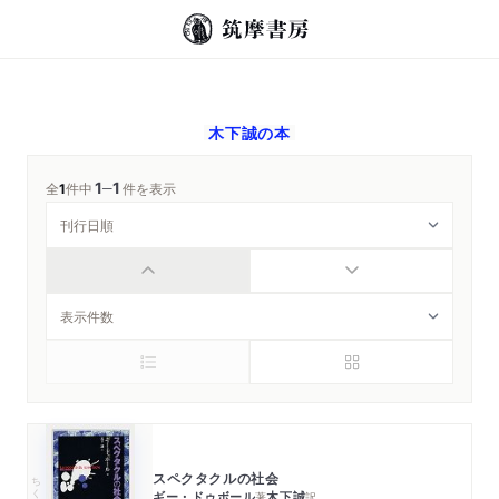
木下誠
の本
1
1
─
全
1
件中
件を表示
スペクタクルの社会
ちくま学芸文庫
ギー・ドゥボール
木下誠
著
訳