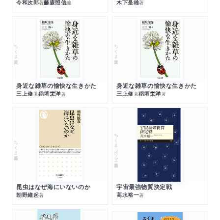
今和次郎
藤森照信
木下是雄
著
編
著
ちくま文庫
ちくま文庫
身近な雑草の愉快な生きかた
身近な雑草の愉快な生きかた
三上修
稲垣栄洋
三上修
稲垣栄洋
著
著
著
著
ちくまプリマー新書
ちくま新書
昆虫はなぜ海にいないのか
宇宙最強物質決定戦
朝野維起
高水裕一
著
著