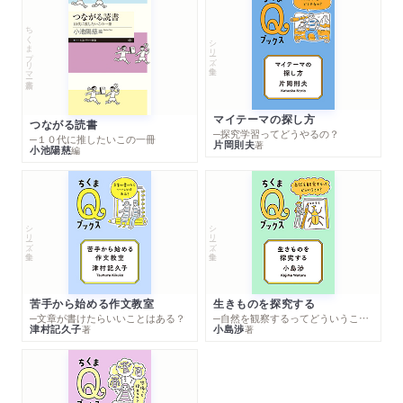
ちくまプリマー新書
シリーズ・全集
マイテーマの探し方
つながる読書
─探究学習ってどうやるの？
─１０代に推したいこの一冊
片岡則夫
著
小池陽慈
編
シリーズ・全集
シリーズ・全集
苦手から始める作文教室
生きものを探究する
─文章が書けたらいいことはある？
─自然を観察するってどういうこと？
津村記久子
小島渉
著
著