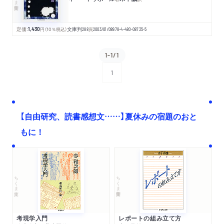
定価:
1,430
円
（10％税込）
文庫判
288
頁
2003/01/08
978-4-480-08735-5
1-1/1
1
次へ
【自由研究、読書感想文……】夏休みの宿題のおと
もに！
ちくま文庫
ちくま学芸文庫
考現学入門
レポートの組み立て方