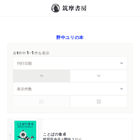
野中ユリ
の本
1
1
─
全
1
件中
件を表示
ことばの食卓
ちくま文庫
武田百合子
野中ユリ
著
絵