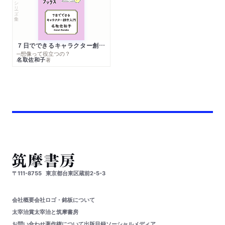
シリーズ・全集
７日でできるキャラクター創作入門
─想像って役立つの？
名取佐和子
著
〒111-8755
東京都台東区蔵前2-5-3
会社概要
会社ロゴ・銘板について
太宰治賞
太宰治と筑摩書房
お問い合わせ
著作権について
出版目録
ソーシャルメディア