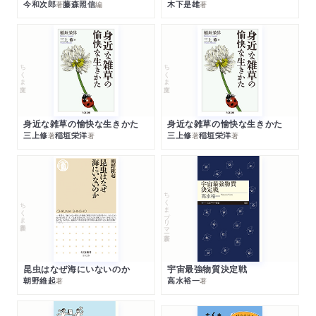
今和次郎
藤森照信
木下是雄
著
編
著
ちくま文庫
ちくま文庫
身近な雑草の愉快な生きかた
身近な雑草の愉快な生きかた
三上修
稲垣栄洋
三上修
稲垣栄洋
著
著
著
著
ちくまプリマー新書
ちくま新書
昆虫はなぜ海にいないのか
宇宙最強物質決定戦
朝野維起
高水裕一
著
著