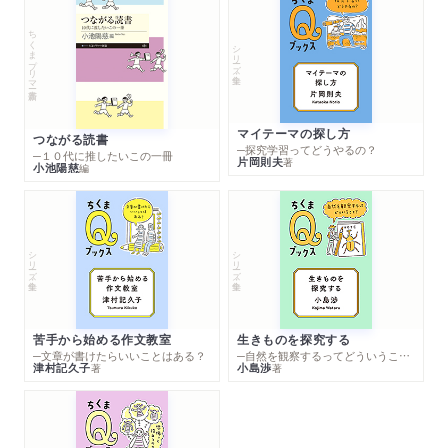
ちくまプリマー新書
シリーズ・全集
マイテーマの探し方
つながる読書
─探究学習ってどうやるの？
─１０代に推したいこの一冊
片岡則夫
著
小池陽慈
編
シリーズ・全集
シリーズ・全集
苦手から始める作文教室
生きものを探究する
─文章が書けたらいいことはある？
─自然を観察するってどういうこと？
津村記久子
小島渉
著
著