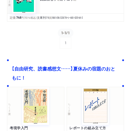
定価:
748
円
（10％税込）
文庫判
176
頁
1991/08/22
978-4-480-02546-3
1-1/1
1
次へ
【自由研究、読書感想文……】夏休みの宿題のおと
もに！
ちくま文庫
ちくま学芸文庫
考現学入門
レポートの組み立て方