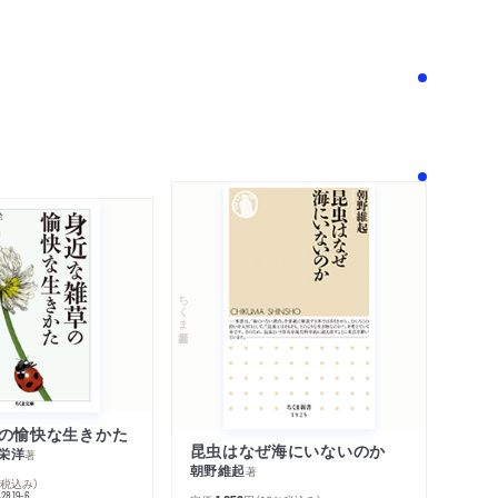
！
ちくま新書
の愉快な生きかた
昆虫はなぜ海にいないのか
栄洋
著
朝野維起
著
％税込み）
42819-6