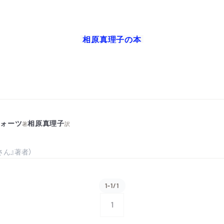
相原真理子
の本
ウォーツ
相原真理子
著
訳
ん』著者）
1-1/1
1