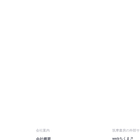
会社案内
筑摩書房の外部サ
webちくま
会社概要