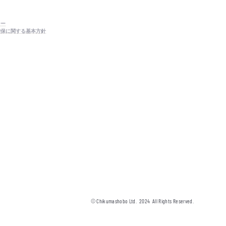
シー
確保に関する基本方針
© Chikumashobo Ltd.
2024
All Rights Reserved.