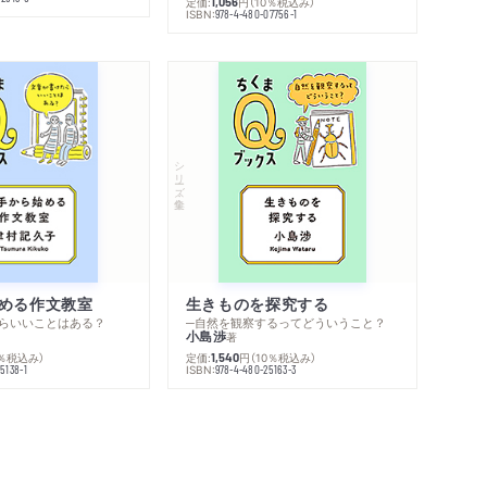
定価:
円
（10％税込み）
1,056
ISBN:
978-4-480-07756-1
シリーズ・全集
める作文教室
生きものを探究する
らいいことはある？
─自然を観察するってどういうこと？
小島渉
著
0％税込み）
定価:
円
（10％税込み）
1,540
ISBN:
5138-1
978-4-480-25163-3