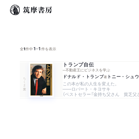
1
1
─
全
1
件中
件を表示
トランプ自伝
─不動産王にビジネスを学ぶ
ドナルド・トランプ
トニー・シュ
著
ちくま文庫
この本が私の人生を変えた。

――ロバート・キヨサキ

（ベストセラー『金持ち父さん　貧乏父さ