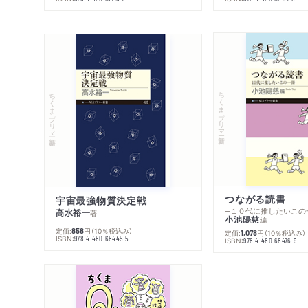
ちくまプリマー新書
ちくまプリマー新書
つながる読書
宇宙最強物質決定戦
─１０代に推したいこの
高水裕一
著
小池陽慈
編
定価:
円
（10％税込み）
858
定価:
円
（10％税込み）
1,078
ISBN:
978-4-480-68445-5
ISBN:
978-4-480-68476-9