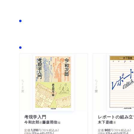
ちくま文庫
ちくま学芸文庫
考現学入門
レポートの組み立
今和次郎
藤森照信
木下是雄
著
編
著
定価:
円
（10％税込み）
定価:
円
（10％税込み）
1,210
902
ISBN:
ISBN:
978-4-480-02115-1
978-4-480-08121-6