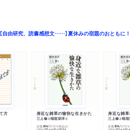
【自由研究、読書感想文……】夏休みの宿題のおともに
ちくま文庫
ちくま文庫
て方
身近な雑草の愉快な生きかた
身近な雑草
三上修
稲垣栄洋
三上修
稲垣
著
著
著
定価:
円
（10％税込み）
定価:
円
（10
814
814
ISBN:
ISBN:
978-4-480-42819-6
978-4-480-