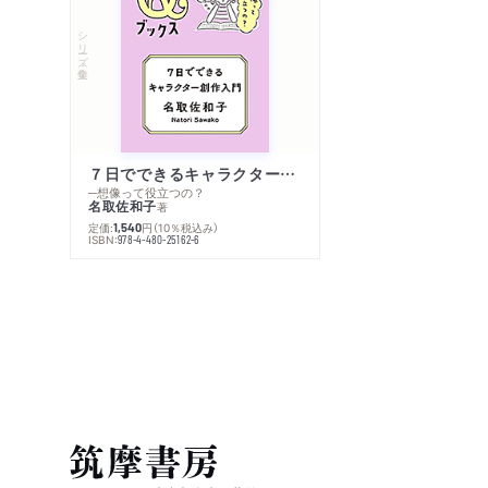
シリーズ・全集
７日でできるキャラクター創作入門
─想像って役立つの？
名取佐和子
著
定価:
円
（10％税込み）
1,540
ISBN:
978-4-480-25162-6