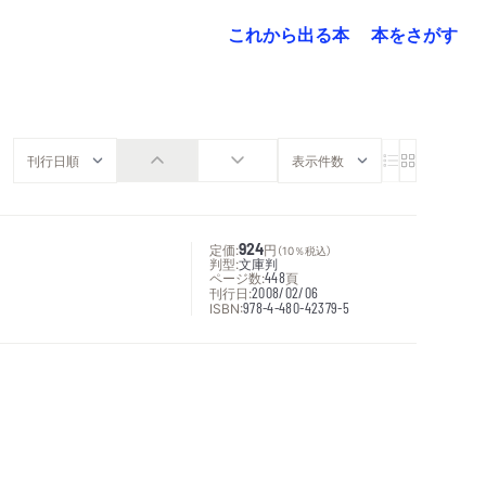
これから出る本
本をさがす
定価:
924
円
（10％税込）
判型:
文庫判
ページ数:
448
頁
刊行日:
2008/02/06
ISBN:
978-4-480-42379-5
次へ