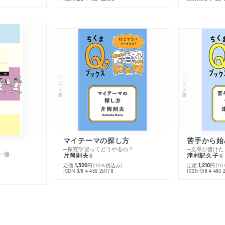
シリーズ・全集
シリーズ・全集
マイテーマの探し方
苦手から始
─探究学習ってどうやるの？
─文章が書けた
一冊
片岡則夫
津村記久子
著
著
定価:
円
（10％税込み）
定価:
円
（1
1,320
1,210
ISBN:
ISBN:
978-4-480-25117-6
978-4-480-2