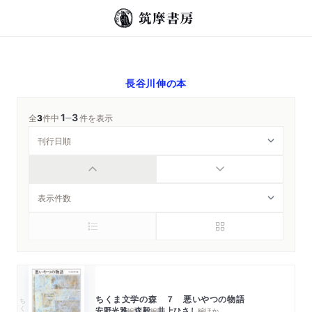
長谷川伸
の本
1
3
─
全
3
件中
件を表示
ちくま文学の森 ７ 悪いやつの物語
ちくま文庫
安野光雅
森毅
井上ひさし
編
編
編
ほか