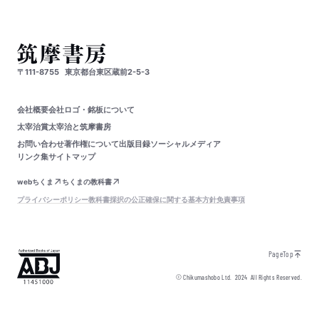
〒111-8755
東京都台東区蔵前2-5-3
会社概要
会社ロゴ・銘板について
太宰治賞
太宰治と筑摩書房
お問い合わせ
著作権について
出版目録
ソーシャルメディア
リンク集
サイトマップ
webちくま
ちくまの教科書
プライバシーポリシー
教科書採択の公正確保に関する基本方針
免責事項
PageTop
© Chikumashobo Ltd.
2024
All Rights Reserved.