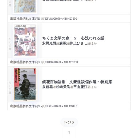
出版社品切れ
文庫判
504
頁
2011/02/08
978-4-480-42737-3
ちくま文学の森 ２ 心洗われる話
ちくま文庫
安野光雅
森毅
井上ひさし
編
編
編
ほか
出版社品切れ
文庫判
528
頁
2010/09/08
978-4-480-42732-8
鏡花百物語集 文豪怪談傑作選・特別篇
ちくま文庫
泉鏡花
松崎天民
平山蘆江
著
著
著
ほか
出版社品切れ
文庫判
384
頁
2009/07/08
978-4-480-42618-5
1-3/3
1
次へ