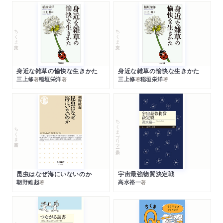
ちくま文庫
ちくま文庫
身近な雑草の愉快な生きかた
身近な雑草の愉快な生きかた
三上修
稲垣栄洋
三上修
稲垣栄洋
著
著
著
著
ちくまプリマー新書
ちくま新書
昆虫はなぜ海にいないのか
宇宙最強物質決定戦
朝野維起
高水裕一
著
著