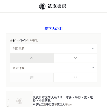
荒正人
の本
1
1
─
全
1
件中
件を表示
現代日本文学大系７９ 本多・平野・荒・埴
シリーズ・全集
谷・小田切集
本多秋五
平野謙
荒正人
著
著
著
ほか