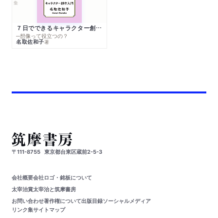
７日でできるキャラクター創作入門
─想像って役立つの？
名取佐和子
著
〒111-8755
東京都台東区蔵前2-5-3
会社概要
会社ロゴ・銘板について
太宰治賞
太宰治と筑摩書房
お問い合わせ
著作権について
出版目録
ソーシャルメディア
リンク集
サイトマップ