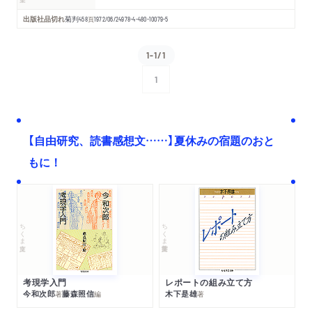
出版社品切れ
菊判
458
頁
1972/06/24
978-4-480-10079-5
1-1/1
1
次へ
【自由研究、読書感想文……】夏休みの宿題のおと
もに！
ちくま文庫
ちくま学芸文庫
考現学入門
レポートの組み立て方
今和次郎
藤森照信
木下是雄
著
編
著