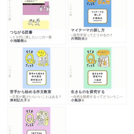
ちくまプリマー新書
シリーズ・全集
マイテーマの探し方
つながる読書
─探究学習ってどうやるの？
─１０代に推したいこの一冊
片岡則夫
著
小池陽慈
編
シリーズ・全集
シリーズ・全集
苦手から始める作文教室
生きものを探究する
─文章が書けたらいいことはある？
─自然を観察するってどういうこと？
津村記久子
小島渉
著
著
シリーズ・全集