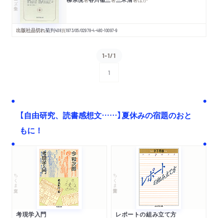
出版社品切れ
菊判
408
頁
1973/05/02
978-4-480-10097-9
1-1/1
1
次へ
【自由研究、読書感想文……】夏休みの宿題のおと
もに！
ちくま文庫
ちくま学芸文庫
考現学入門
レポートの組み立て方