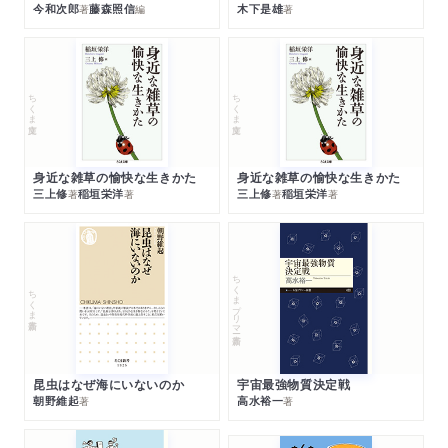
今和次郎
藤森照信
木下是雄
著
編
著
ちくま文庫
ちくま文庫
身近な雑草の愉快な生きかた
身近な雑草の愉快な生きかた
三上修
稲垣栄洋
三上修
稲垣栄洋
著
著
著
著
ちくまプリマー新書
ちくま新書
昆虫はなぜ海にいないのか
宇宙最強物質決定戦
朝野維起
高水裕一
著
著