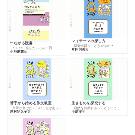
ちくまプリマー新書
シリーズ・全集
マイテーマの探し方
つながる読書
─探究学習ってどうやるの？
─１０代に推したいこの一冊
片岡則夫
著
小池陽慈
編
シリーズ・全集
シリーズ・全集
苦手から始める作文教室
生きものを探究する
─文章が書けたらいいことはある？
─自然を観察するってどういうこと？
津村記久子
小島渉
著
著