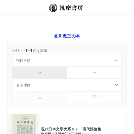
谷川徹三
の本
1
1
─
全
1
件中
件を表示
現代日本文学大系９７ 現代評論集
シリーズ・全集
柳宗悦
谷川徹三
三木清
著
著
著
ほか