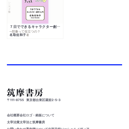
シリーズ・全集
７日でできるキャラクター創作入門
─想像って役立つの？
名取佐和子
著
〒111-8755
東京都台東区蔵前2-5-3
会社概要
会社ロゴ・銘板について
太宰治賞
太宰治と筑摩書房
お問い合わせ
著作権について
出版目録
ソーシャルメディア