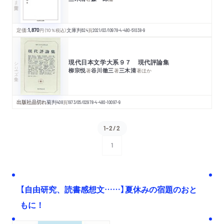
定価:
1,870
円
（10％税込）
文庫判
624
頁
2021/03/10
978-4-480-51038-9
現代日本文学大系９７ 現代評論集
シリーズ・全集
柳宗悦
谷川徹三
三木清
著
著
著
ほか
出版社品切れ
菊判
408
頁
1973/05/02
978-4-480-10097-9
1-2/2
1
次へ
【自由研究、読書感想文……】夏休みの宿題のおと
もに！