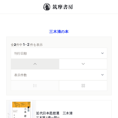
三木清
の本
1
2
─
全
2
件中
件を表示
近代日本思想選 三木清
ちくま学芸文庫
三木清
森一郎
著
編