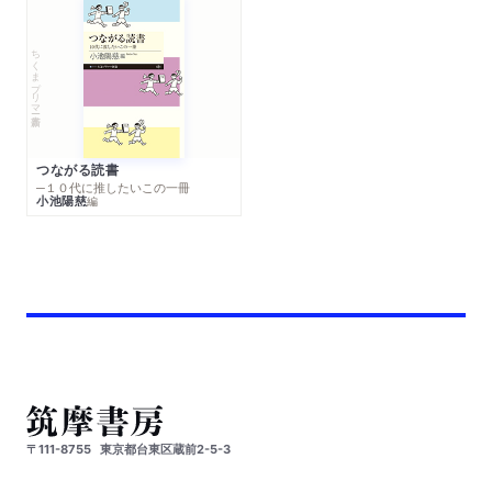
ちくまプリマー新書
つながる読書
─１０代に推したいこの一冊
小池陽慈
編
〒111-8755
東京都台東区蔵前2-5-3