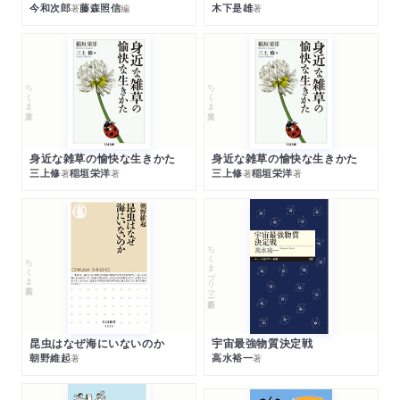
今和次郎
藤森照信
木下是雄
著
編
著
ちくま文庫
ちくま文庫
身近な雑草の愉快な生きかた
身近な雑草の愉快な生きかた
三上修
稲垣栄洋
三上修
稲垣栄洋
著
著
著
著
ちくまプリマー新書
ちくま新書
昆虫はなぜ海にいないのか
宇宙最強物質決定戦
朝野維起
高水裕一
著
著