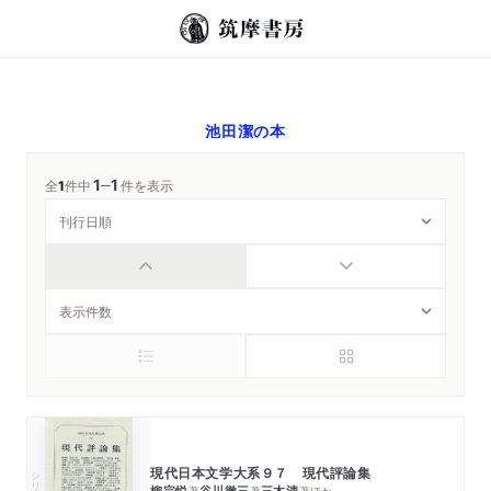
池田潔
の本
1
1
─
全
1
件中
件を表示
現代日本文学大系９７ 現代評論集
シリーズ・全集
柳宗悦
谷川徹三
三木清
著
著
著
ほか