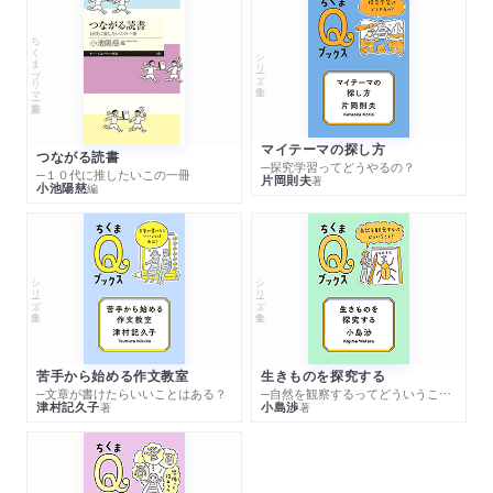
ちくまプリマー新書
シリーズ・全集
マイテーマの探し方
つながる読書
─探究学習ってどうやるの？
─１０代に推したいこの一冊
片岡則夫
著
小池陽慈
編
シリーズ・全集
シリーズ・全集
苦手から始める作文教室
生きものを探究する
─文章が書けたらいいことはある？
─自然を観察するってどういうこと？
津村記久子
小島渉
著
著