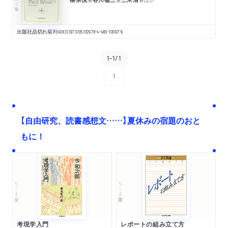
出版社品切れ
菊判
408
頁
1973/05/02
978-4-480-10097-9
1-1/1
1
次へ
【自由研究、読書感想文……】夏休みの宿題のおと
もに！
ちくま文庫
ちくま学芸文庫
考現学入門
レポートの組み立て方