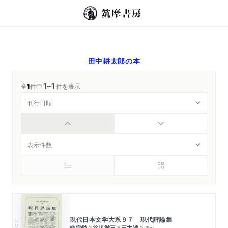
田中耕太郎
の本
1
1
─
全
1
件中
件を表示
現代日本文学大系９７ 現代評論集
シリーズ・全集
柳宗悦
谷川徹三
三木清
著
著
著
ほか