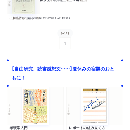
出版社品切れ
菊判
408
頁
1973/05/02
978-4-480-10097-9
1-1/1
1
次へ
【自由研究、読書感想文……】夏休みの宿題のおと
もに！
ちくま文庫
ちくま学芸文庫
考現学入門
レポートの組み立て方