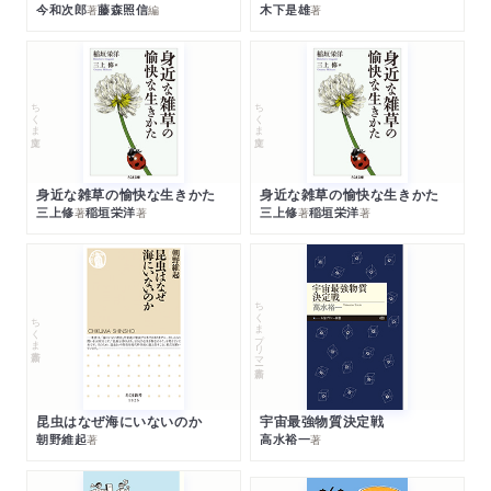
今和次郎
藤森照信
木下是雄
著
編
著
ちくま文庫
ちくま文庫
身近な雑草の愉快な生きかた
身近な雑草の愉快な生きかた
三上修
稲垣栄洋
三上修
稲垣栄洋
著
著
著
著
ちくまプリマー新書
ちくま新書
昆虫はなぜ海にいないのか
宇宙最強物質決定戦
朝野維起
高水裕一
著
著