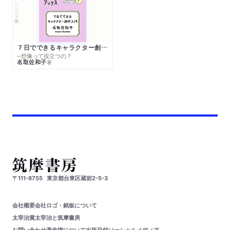
シリーズ・全集
７日でできるキャラクター創作入門
─想像って役立つの？
名取佐和子
著
〒111-8755
東京都台東区蔵前2-5-3
会社概要
会社ロゴ・銘板について
太宰治賞
太宰治と筑摩書房
お問い合わせ
著作権について
出版目録
ソーシャルメディア