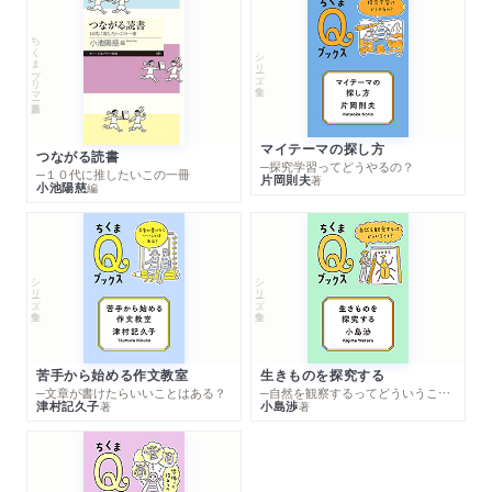
ちくまプリマー新書
シリーズ・全集
マイテーマの探し方
つながる読書
─探究学習ってどうやるの？
─１０代に推したいこの一冊
片岡則夫
著
小池陽慈
編
シリーズ・全集
シリーズ・全集
苦手から始める作文教室
生きものを探究する
─文章が書けたらいいことはある？
─自然を観察するってどういうこと？
津村記久子
小島渉
著
著