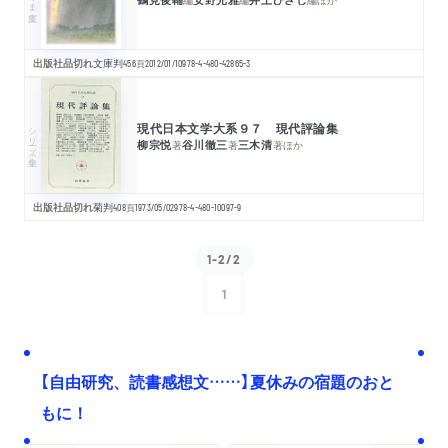
出版社品切れ
文庫判
456
頁
2012/01/10
978-4-480-42865-3
現代日本文学大系９７ 現代評論集
シリーズ・全集
柳宗悦
谷川徹三
三木清
著
著
著
ほか
出版社品切れ
菊判
408
頁
1973/05/02
978-4-480-10097-9
1-2/2
1
次へ
【自由研究、読書感想文……】夏休みの宿題のおと
もに！