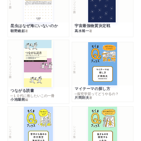
昆虫はなぜ海にいないのか
宇宙最強物質決定戦
朝野維起
高水裕一
著
著
ちくまプリマー新書
シリーズ・全集
マイテーマの探し方
つながる読書
─探究学習ってどうやるの？
─１０代に推したいこの一冊
片岡則夫
著
小池陽慈
編
シリーズ・全集
シリーズ・全集