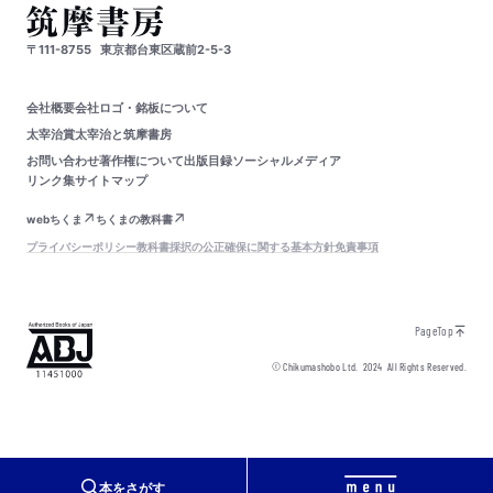
〒111-8755
東京都台東区蔵前2-5-3
会社概要
会社ロゴ・銘板について
太宰治賞
太宰治と筑摩書房
お問い合わせ
著作権について
出版目録
ソーシャルメディア
リンク集
サイトマップ
webちくま
ちくまの教科書
プライバシーポリシー
教科書採択の公正確保に関する基本方針
免責事項
PageTop
© Chikumashobo Ltd.
2024
All Rights Reserved.
本をさがす