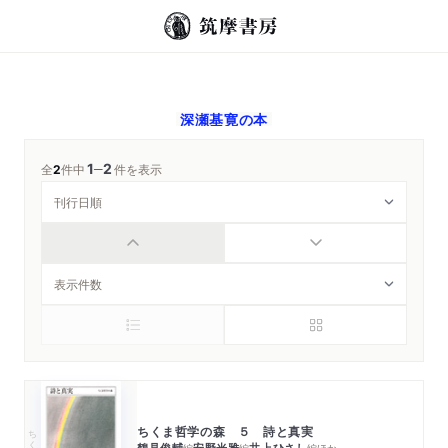
深瀬基寛
の本
1
2
─
全
2
件中
件を表示
ちくま哲学の森 ５ 詩と真実
ちくま文庫
鶴見俊輔
安野光雅
井上ひさし
編
編
編
ほか