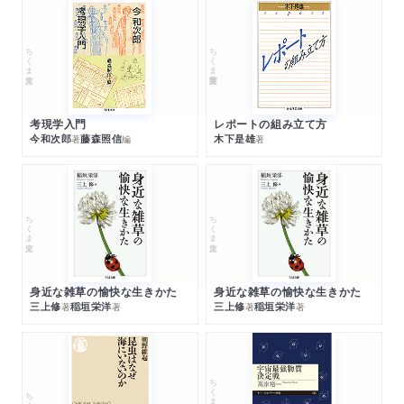
ちくま文庫
ちくま学芸文庫
考現学入門
レポートの組み立て方
今和次郎
藤森照信
木下是雄
著
編
著
ちくま文庫
ちくま文庫
身近な雑草の愉快な生きかた
身近な雑草の愉快な生きかた
三上修
稲垣栄洋
三上修
稲垣栄洋
著
著
著
著
ちくまプリマー新書
ちくま新書