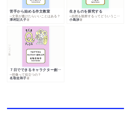
苦手から始める作文教室
生きものを探究する
─文章が書けたらいいことはある？
─自然を観察するってどういうこと？
津村記久子
小島渉
著
著
シリーズ・全集
７日でできるキャラクター創作入門
─想像って役立つの？
名取佐和子
著